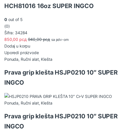
HCH81016 16oz SUPER INGCO
0
out of 5
(0)
Šifra: 34284
850,00
рсд
940,00
рсд
sa pdv-om
Dodaj u korpu
Uporedi proizvode
Ponuda
,
Ručni alat
,
Klešta
Prava grip klešta HSJP0210 10″ SUPER
INGCO
Ponuda
,
Ručni alat
,
Klešta
Prava grip klešta HSJP0210 10″ SUPER
INGCO