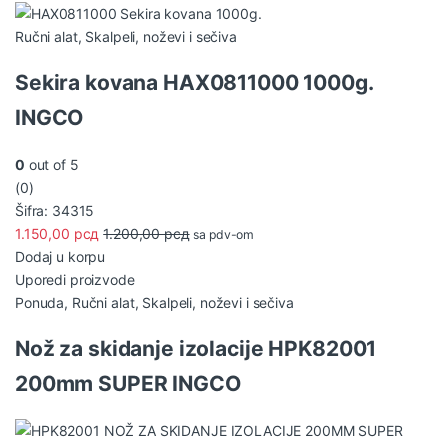
Ručni alat
,
Skalpeli, noževi i sečiva
Sekira kovana HAX0811000 1000g.
INGCO
0
out of 5
(0)
Šifra: 34315
1.150,00
рсд
1.200,00
рсд
sa pdv-om
Dodaj u korpu
Uporedi proizvode
Ponuda
,
Ručni alat
,
Skalpeli, noževi i sečiva
Nož za skidanje izolacije HPK82001
200mm SUPER INGCO