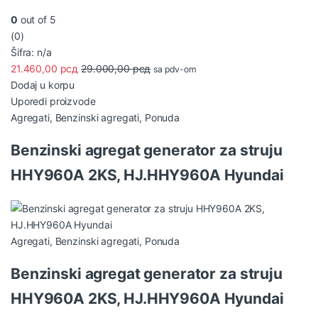
0
out of 5
(0)
Šifra: n/a
21.460,00
рсд
29.000,00
рсд
sa pdv-om
Dodaj u korpu
Uporedi proizvode
Agregati
,
Benzinski agregati
,
Ponuda
Benzinski agregat generator za struju
HHY960A 2KS, HJ.HHY960A Hyundai
Agregati
,
Benzinski agregati
,
Ponuda
Benzinski agregat generator za struju
HHY960A 2KS, HJ.HHY960A Hyundai