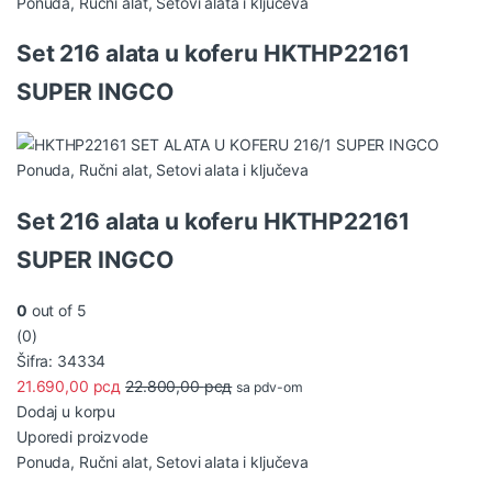
Ponuda
,
Ručni alat
,
Setovi alata i ključeva
Set 216 alata u koferu HKTHP22161
SUPER INGCO
Ponuda
,
Ručni alat
,
Setovi alata i ključeva
Set 216 alata u koferu HKTHP22161
SUPER INGCO
0
out of 5
(0)
Šifra: 34334
21.690,00
рсд
22.800,00
рсд
sa pdv-om
Dodaj u korpu
Uporedi proizvode
Ponuda
,
Ručni alat
,
Setovi alata i ključeva