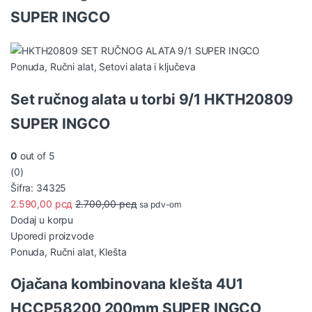
SUPER INGCO
Ponuda
,
Ručni alat
,
Setovi alata i ključeva
Set ručnog alata u torbi 9/1 HKTH20809
SUPER INGCO
0
out of 5
(0)
Šifra: 34325
2.590,00
рсд
2.700,00
рсд
sa pdv-om
Dodaj u korpu
Uporedi proizvode
Ponuda
,
Ručni alat
,
Klešta
Ojačana kombinovana klešta 4U1
HCCP58200 200mm SUPER INGCO