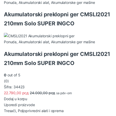
Ponuda
,
Akumulatorski alat
,
Akumulatorske ger mašine
Akumulatorski preklopni ger CMSLI2021
210mm Solo SUPER INGCO
Ponuda
,
Akumulatorski alat
,
Akumulatorske ger mašine
Akumulatorski preklopni ger CMSLI2021
210mm Solo SUPER INGCO
0
out of 5
(0)
Šifra: 34423
22.790,00
рсд
24.000,00
рсд
sa pdv-om
Dodaj u korpu
Uporedi proizvode
Tresači
,
Poljoprivredni alati i oprema