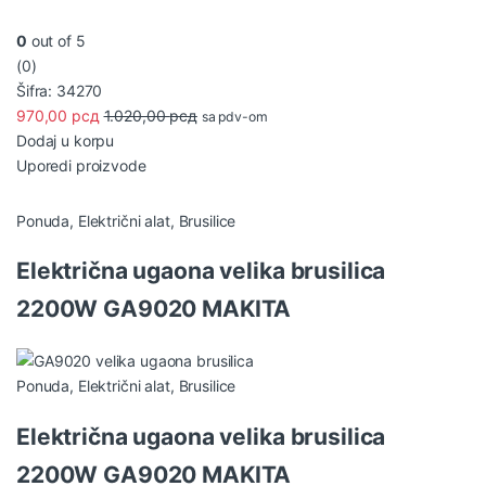
0
out of 5
(0)
Šifra: 34270
970,00
рсд
1.020,00
рсд
sa pdv-om
Dodaj u korpu
Uporedi proizvode
Ponuda
,
Električni alat
,
Brusilice
Električna ugaona velika brusilica
2200W GA9020 MAKITA
Ponuda
,
Električni alat
,
Brusilice
Električna ugaona velika brusilica
2200W GA9020 MAKITA