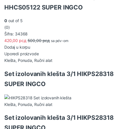
HHCS05122 SUPER INGCO
0
out of 5
(0)
Šifra: 34368
420,00
рсд
500,00
рсд
sa pdv-om
Dodaj u korpu
Uporedi proizvode
Klešta
,
Ponuda
,
Ručni alat
Set izolovanih klešta 3/1 HIKPS28318
SUPER INGCO
Klešta
,
Ponuda
,
Ručni alat
Set izolovanih klešta 3/1 HIKPS28318
SUPER INGCO