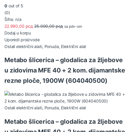
0
out of 5
(0)
Šifra: n/a
22.990,00
рсд
25.000,00
рсд
sa pdv-om
Dodaj u korpu
Uporedi proizvode
Ostali električni alati
,
Ponuda
,
Električni alat
Metabo šlicerica – glodalica za žljebove
u zidovima MFE 40 + 2 kom. dijamantske
rezne ploče, 1900W (604040500)
Ostali električni alati
,
Ponuda
,
Električni alat
Metabo šlicerica – glodalica za žljebove
u zidovima MFE 40 + 2 kom. dijamantske