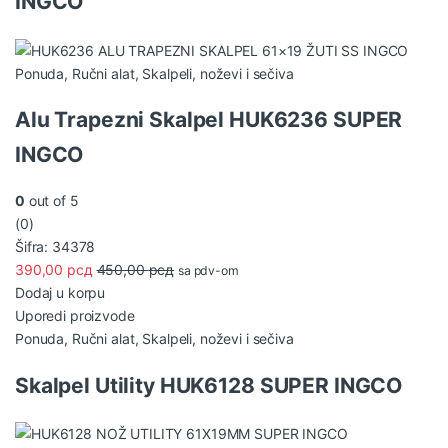
INGCO
Ponuda
,
Ručni alat
,
Skalpeli, noževi i sečiva
Alu Trapezni Skalpel HUK6236 SUPER
INGCO
0
out of 5
(0)
Šifra: 34378
390,00
рсд
450,00
рсд
sa pdv-om
Dodaj u korpu
Uporedi proizvode
Ponuda
,
Ručni alat
,
Skalpeli, noževi i sečiva
Skalpel Utility HUK6128 SUPER INGCO