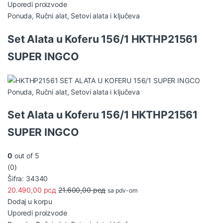
Uporedi proizvode
Ponuda
,
Ručni alat
,
Setovi alata i ključeva
Set Alata u Koferu 156/1 HKTHP21561
SUPER INGCO
Ponuda
,
Ručni alat
,
Setovi alata i ključeva
Set Alata u Koferu 156/1 HKTHP21561
SUPER INGCO
0
out of 5
(0)
Šifra: 34340
20.490,00
рсд
21.600,00
рсд
sa pdv-om
Dodaj u korpu
Uporedi proizvode