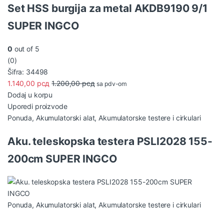
t
Set HSS burgija za metal AKDB9190 9/1
C
SUPER INGCO
a
0
out of 5
r
(0)
Šifra: 34498
o
1.140,00
рсд
1.200,00
рсд
sa pdv-om
u
Dodaj u korpu
Uporedi proizvode
s
Ponuda
,
Akumulatorski alat
,
Akumulatorske testere i cirkulari
e
Aku. teleskopska testera PSLI2028 155-
l
200cm SUPER INGCO
T
a
b
Ponuda
,
Akumulatorski alat
,
Akumulatorske testere i cirkulari
s