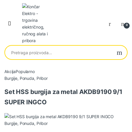
Skip to navigation
Skip to content
0
Pretraga za:
Akcija
Popularno
P
Burgije
,
Ponuda
,
Pribor
r
Set HSS burgija za metal AKDB9190 9/1
o
SUPER INGCO
d
u
Burgije
,
Ponuda
,
Pribor
c