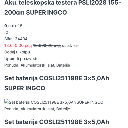
Aku. teleskopska testera PSLI2028 155-
200cm SUPER INGCO
0
out of 5
(0)
Šifra: 34494
13.650,00
рсд
15.990,00
рсд
sa pdv-om
Dodaj u korpu
Uporedi proizvode
Ponuda
,
Akumulatorski alat
,
Baterije
Set baterija COSLI251198E 3×5,0Ah
SUPER INGCO
Ponuda
,
Akumulatorski alat
,
Baterije
Set baterija COSLI251198E 3×5,0Ah