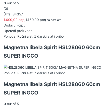
0
out of 5
(0)
Šifra: 34357
1.090,00
рсд
1.150,00
рсд
sa pdv-om
Dodaj u korpu
Uporedi proizvode
Ponuda
,
Ručni alat
,
Zidarski alat i pribor
Magnetna libela Spirit HSL28060 60cm
SUPER INGCO
Ponuda
,
Ručni alat
,
Zidarski alat i pribor
Magnetna libela Spirit HSL28060 60cm
SUPER INGCO
0
out of 5