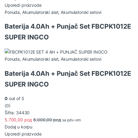
Uporedi proizvode
Ponuda
,
Akumulatorski alat
,
Akumulatorski setovi
Baterija 4.0Ah + Punjač Set FBCPK1012E
SUPER INGCO
Ponuda
,
Akumulatorski alat
,
Akumulatorski setovi
Baterija 4.0Ah + Punjač Set FBCPK1012E
SUPER INGCO
0
out of 5
(0)
Šifra: 34430
5.700,00
рсд
6.000,00
рсд
sa pdv-om
Dodaj u korpu
Uporedi proizvode