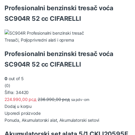
Profesionalni benzinski tresač voća
SC904R 52 cc CIFARELLI
Tresači
,
Poljoprivredni alati i oprema
Profesionalni benzinski tresač voća
SC904R 52 cc CIFARELLI
0
out of 5
(0)
Šifra: 34420
224.990,00
рсд
236.990,00
рсд
sa pdv-om
Dodaj u korpu
Uporedi proizvode
Ponuda
,
Akumulatorski alat
,
Akumulatorski setovi
Akumulatorski set alata 5/1 CKLI20595E