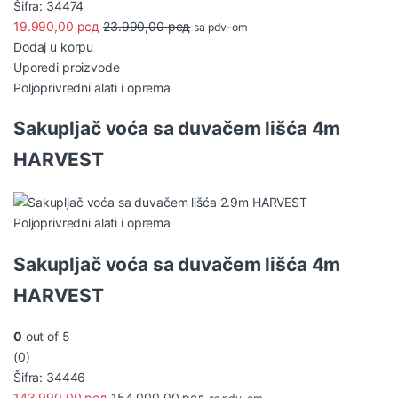
Šifra: 34474
19.990,00
рсд
23.990,00
рсд
sa pdv-om
Dodaj u korpu
Uporedi proizvode
Poljoprivredni alati i oprema
Sakupljač voća sa duvačem lišća 4m
HARVEST
Poljoprivredni alati i oprema
Sakupljač voća sa duvačem lišća 4m
HARVEST
0
out of 5
(0)
Šifra: 34446
143.990,00
рсд
154.000,00
рсд