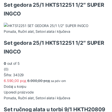
Set gedora 25/1 HKTS12251 1/2″ SUPER
INGCO
Ponuda
,
Ručni alat
,
Setovi alata i ključeva
Set gedora 25/1 HKTS12251 1/2″ SUPER
INGCO
0
out of 5
(0)
Šifra: 34329
6.590,00
рсд
6.900,00
рсд
sa pdv-om
Dodaj u korpu
Uporedi proizvode
Ponuda
,
Ručni alat
,
Setovi alata i ključeva
Set ručnog alata u torbi 9/1 HKTH20809