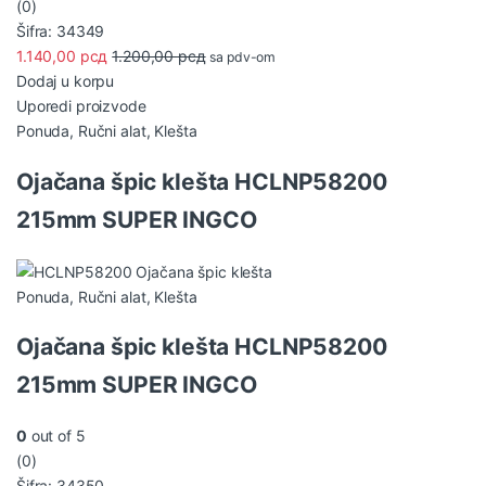
(0)
Šifra: 34349
1.140,00
рсд
1.200,00
рсд
sa pdv-om
Dodaj u korpu
Uporedi proizvode
Ponuda
,
Ručni alat
,
Klešta
Ojačana špic klešta HCLNP58200
215mm SUPER INGCO
Ponuda
,
Ručni alat
,
Klešta
Ojačana špic klešta HCLNP58200
215mm SUPER INGCO
0
out of 5
(0)
Šifra: 34350