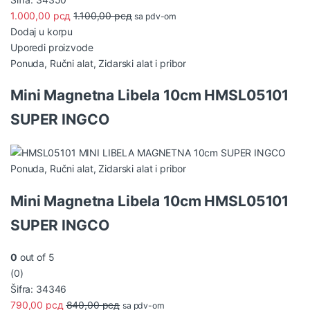
1.000,00
рсд
1.100,00
рсд
sa pdv-om
Dodaj u korpu
Uporedi proizvode
Ponuda
,
Ručni alat
,
Zidarski alat i pribor
Mini Magnetna Libela 10cm HMSL05101
SUPER INGCO
Ponuda
,
Ručni alat
,
Zidarski alat i pribor
Mini Magnetna Libela 10cm HMSL05101
SUPER INGCO
0
out of 5
(0)
Šifra: 34346
790,00
рсд
840,00
рсд
sa pdv-om