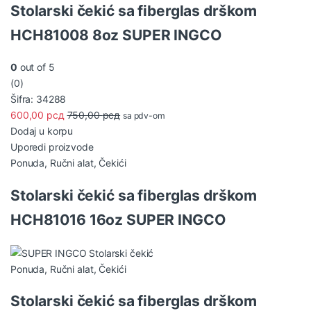
Stolarski čekić sa fiberglas drškom
HCH81008 8oz SUPER INGCO
0
out of 5
(0)
Šifra: 34288
600,00
рсд
750,00
рсд
sa pdv-om
Dodaj u korpu
Uporedi proizvode
Ponuda
,
Ručni alat
,
Čekići
Stolarski čekić sa fiberglas drškom
HCH81016 16oz SUPER INGCO
Ponuda
,
Ručni alat
,
Čekići
Stolarski čekić sa fiberglas drškom