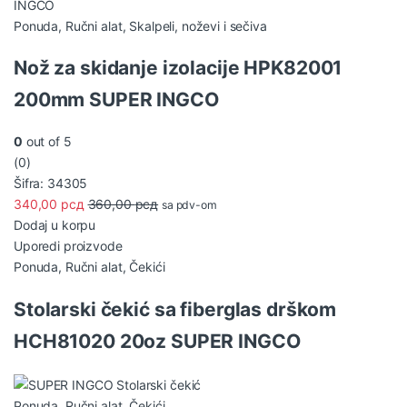
Ponuda
,
Ručni alat
,
Skalpeli, noževi i sečiva
Nož za skidanje izolacije HPK82001
200mm SUPER INGCO
0
out of 5
(0)
Šifra: 34305
340,00
рсд
360,00
рсд
sa pdv-om
Dodaj u korpu
Uporedi proizvode
Ponuda
,
Ručni alat
,
Čekići
Stolarski čekić sa fiberglas drškom
HCH81020 20oz SUPER INGCO
Ponuda
,
Ručni alat
,
Čekići