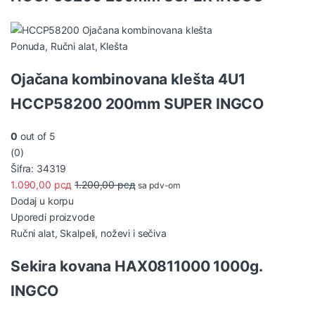
Ponuda
,
Ručni alat
,
Klešta
Ojačana kombinovana klešta 4U1
HCCP58200 200mm SUPER INGCO
0
out of 5
(0)
Šifra: 34319
1.090,00
рсд
1.200,00
рсд
sa pdv-om
Dodaj u korpu
Uporedi proizvode
Ručni alat
,
Skalpeli, noževi i sečiva
Sekira kovana HAX0811000 1000g.
INGCO