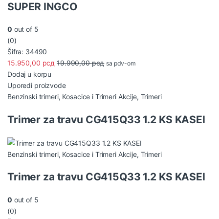
SUPER INGCO
0
out of 5
(0)
Šifra: 34490
15.950,00
рсд
19.990,00
рсд
sa pdv-om
Dodaj u korpu
Uporedi proizvode
Benzinski trimeri
,
Kosacice i Trimeri Akcije
,
Trimeri
Trimer za travu CG415Q33 1.2 KS KASEI
Benzinski trimeri
,
Kosacice i Trimeri Akcije
,
Trimeri
Trimer za travu CG415Q33 1.2 KS KASEI
0
out of 5
(0)