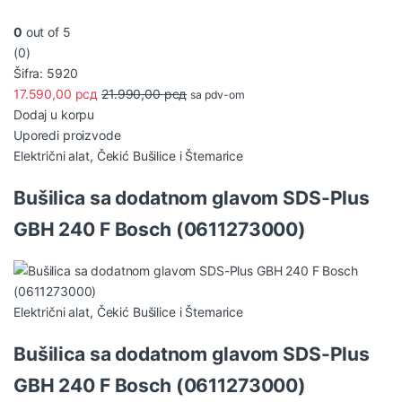
0
out of 5
(0)
Šifra: 5920
17.590,00
рсд
21.990,00
рсд
sa pdv-om
Dodaj u korpu
Uporedi proizvode
Električni alat
,
Čekić Bušilice i Štemarice
Bušilica sa dodatnom glavom SDS-Plus
GBH 240 F Bosch (0611273000)
Električni alat
,
Čekić Bušilice i Štemarice
Bušilica sa dodatnom glavom SDS-Plus
GBH 240 F Bosch (0611273000)