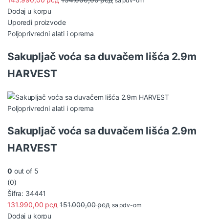
sa pdv-om
Dodaj u korpu
Uporedi proizvode
Poljoprivredni alati i oprema
Sakupljač voća sa duvačem lišća 2.9m
HARVEST
Poljoprivredni alati i oprema
Sakupljač voća sa duvačem lišća 2.9m
HARVEST
0
out of 5
(0)
Šifra: 34441
131.990,00
рсд
151.000,00
рсд
sa pdv-om
Dodaj u korpu