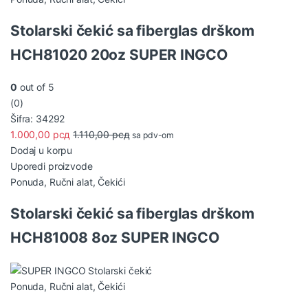
Stolarski čekić sa fiberglas drškom
HCH81020 20oz SUPER INGCO
0
out of 5
(0)
Šifra: 34292
1.000,00
рсд
1.110,00
рсд
sa pdv-om
Dodaj u korpu
Uporedi proizvode
Ponuda
,
Ručni alat
,
Čekići
Stolarski čekić sa fiberglas drškom
HCH81008 8oz SUPER INGCO
Ponuda
,
Ručni alat
,
Čekići