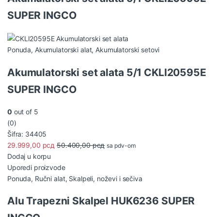
SUPER INGCO
Ponuda
,
Akumulatorski alat
,
Akumulatorski setovi
Akumulatorski set alata 5/1 CKLI20595E
SUPER INGCO
0
out of 5
(0)
Šifra: 34405
29.999,00
рсд
50.400,00
рсд
sa pdv-om
Dodaj u korpu
Uporedi proizvode
Ponuda
,
Ručni alat
,
Skalpeli, noževi i sečiva
Alu Trapezni Skalpel HUK6236 SUPER