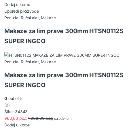
Dodaj u korpu
Uporedi proizvode
Ponuda
,
Ručni alat
,
Makaze
Makaze za lim prave 300mm HTSN0112S
SUPER INGCO
Ponuda
,
Ručni alat
,
Makaze
Makaze za lim prave 300mm HTSN0112S
SUPER INGCO
0
out of 5
(0)
Šifra: 34343
960,00
рсд
1.060,00
рсд
sa pdv-om
Dodaj u korpu