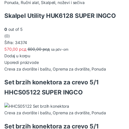
Ponuda
,
Ručni alat
,
Skalpeli, noževi i sečiva
Skalpel Utility HUK6128 SUPER INGCO
0
out of 5
(0)
Šifra: 34374
570,00
рсд
600,00
рсд
sa pdv-om
Dodaj u korpu
Uporedi proizvode
Creva za dvorište i baštu
,
Oprema za dvorište
,
Ponuda
Set brzih konektora za crevo 5/1
HHCS05122 SUPER INGCO
Creva za dvorište i baštu
,
Oprema za dvorište
,
Ponuda
Set brzih konektora za crevo 5/1