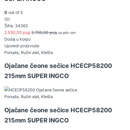
0
out of 5
(0)
Šifra: 34363
2.550,00
рсд
2.700,00
рсд
sa pdv-om
Dodaj u korpu
Uporedi proizvode
Ponuda
,
Ručni alat
,
Klešta
Ojačane čeone sečice HCECP58200
215mm SUPER INGCO
Ponuda
,
Ručni alat
,
Klešta
Ojačane čeone sečice HCECP58200
215mm SUPER INGCO