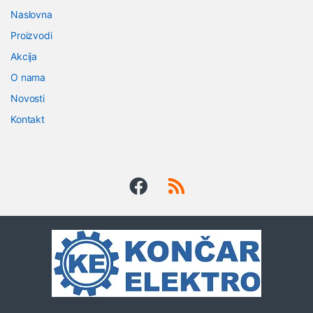
r
Naslovna
a
Proizvodi
n
Akcija
O nama
d
Novosti
s
Kontakt
C
a
r
o
u
s
e