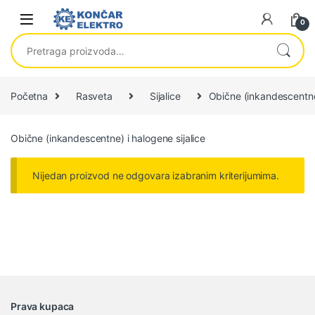
Skip to navigation
Skip to content
0
Pretraga za:
Početna
Rasveta
Sijalice
Obične (inkandescentne)
Obične (inkandescentne) i halogene sijalice
Nijedan proizvod ne odgovara izabranim kriterijumima.
B
Prava kupaca