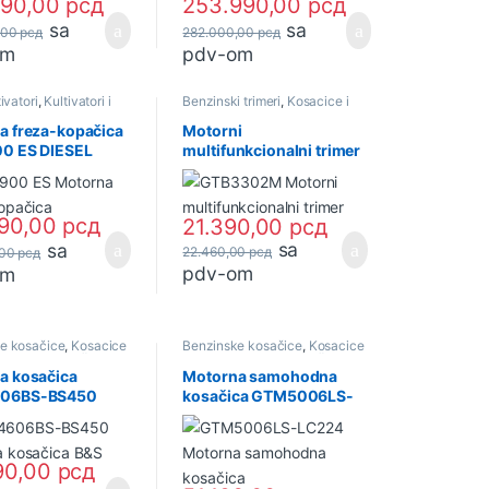
790,00
рсд
253.990,00
рсд
sa
sa
,00
рсд
282.000,00
рсд
om
pdv-om
ivatori
,
Kultivatori i
Benzinski trimeri
,
Kosacice i
joprivredni alati i
Trimeri
a freza-kopačica
Motorni
0 ES DIESEL
multifunkcionalni trimer
 (33619) ADK
GTB3302M 4u1 (31637)
ADK
990,00
рсд
21.390,00
рсд
sa
sa
22.460,00
рсд
,00
рсд
pdv-om
om
e kosačice
,
Kosacice
Benzinske kosačice
,
Kosacice
Motorne kosačice
i Trimeri
,
Motorne kosačice
a kosačica
Motorna samohodna
06BS-BS450
kosačica GTM5006LS-
&Stratton 2,3KS
LC224 6.1KS (33612)
) ADK
ADK
90,00
рсд