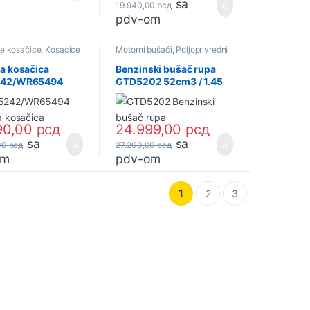
sa
19.940,00
рсд
pdv-om
e kosačice
,
Kosacice
Motorni bušači
,
Poljoprivredni
alati i oprema
a kosačica
Benzinski bušač rupa
42/WR65494
GTD5202 52cm3 / 1.45
 (29880) ADK
kW (32833) ADK
90,00
рсд
24.999,00
рсд
sa
sa
00
рсд
27.200,00
рсд
om
pdv-om
1
2
3