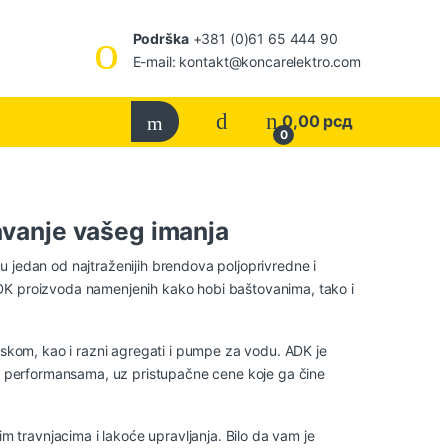
Podrška
+381 (0)61 65 444 90
E-mail: kontakt@koncarelektro.com
0,00
рсд
0
vanje vašeg imanja
 jedan od najtraženijih brendova poljoprivredne i
DK proizvoda namenjenih kako hobi baštovanima, tako i
iskom, kao i razni agregati i pumpe za vodu. ADK je
im performansama, uz pristupačne cene koje ga čine
travnjacima i lakoće upravljanja. Bilo da vam je