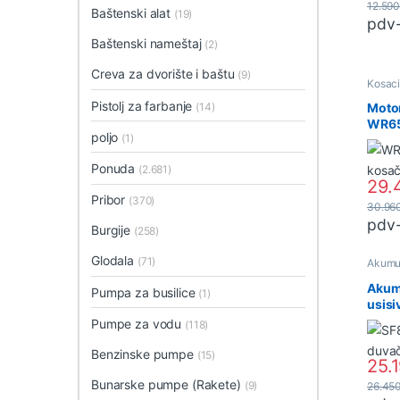
12.59
Baštenski alat
(19)
pdv
Baštenski nameštaj
(2)
Creva za dvorište i baštu
(9)
Kosaci
kosač
Pistolj za farbanje
(14)
Moto
WR65
poljo
(1)
II) 3
Ponuda
(2.681)
29.
Pribor
(370)
30.96
pdv
Burgije
(258)
Glodala
(71)
Akumul
Akumul
Akum
Pumpa za busilice
(1)
usisi
40V 
Pumpe za vodu
(118)
Benzinske pumpe
(15)
25.
Bunarske pumpe (Rakete)
(9)
26.45