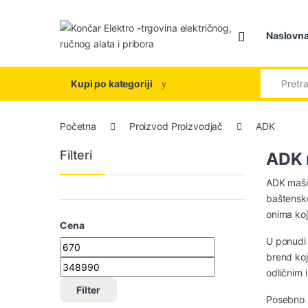
Skip to navigation
Skip to content
Naslovn
Search for
Kupi po kategoriji
Početna
Proizvod Proizvodjač
ADK
Filteri
ADK 
ADK mašin
baštenske
onima koj
Cena
U ponudi 
Minimalna cena
Maksimalna cena
brend koj
odličnim 
Filter
Posebno s