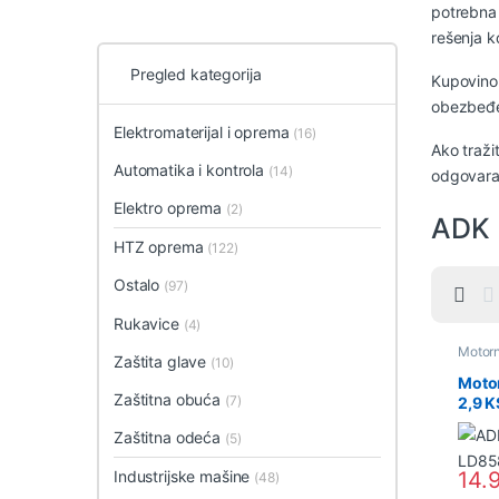
potrebna 
rešenja k
Pregled kategorija
Kupovinom
obezbeđe
Elektromaterijal i oprema
(16)
Ako traži
Automatika i kontrola
(14)
odgovara
Elektro oprema
(2)
ADK
HTZ oprema
(122)
Ostalo
(97)
Rukavice
(4)
Motorn
Zaštita glave
(10)
Poljopr
Moto
Zaštitna obuća
(7)
2,9 
(316
Zaštitna odeća
(5)
14.
Industrijske mašine
(48)