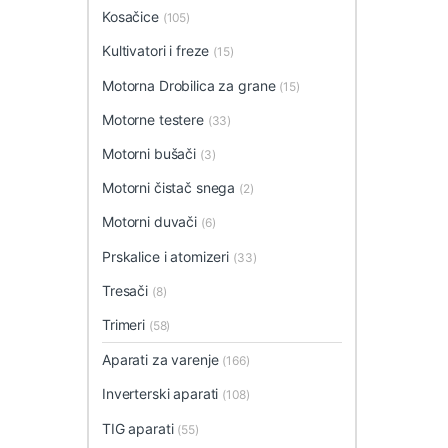
Kosačice
(105)
Kultivatori i freze
(15)
Motorna Drobilica za grane
(15)
Motorne testere
(33)
Motorni bušači
(3)
Motorni čistač snega
(2)
Motorni duvači
(6)
Prskalice i atomizeri
(33)
Tresači
(8)
Trimeri
(58)
Aparati za varenje
(166)
Inverterski aparati
(108)
TIG aparati
(55)