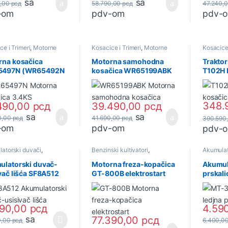
sa
sa
0,00
рсд
58.790,00
рсд
47.240,
-om
pdv-om
pdv-
ce i Trimeri
,
Motorne
Kosacice i Trimeri
,
Motorne
Kosacice 
ice
kosačice
Motorne 
rna kosačica
Motorna samohodna
Traktor
497N (WR65492N
kosačica WR65199ABK
T102H 
,4KS (30911) ADK
3.4KS (29884) ADK
12,5KS
348.
490,00
рсд
39.490,00
рсд
sa
sa
0,00
рсд
41.690,00
рсд
390.590
-om
pdv-om
pdv-
atorski duvači
,
Benzinski kultivatori
,
Akumulat
atorski alat
Kultivatori i freze
,
Akumulat
Poljoprivredni alati i oprema
ulatorski duvač-
Motorna freza-kopačica
Akumul
vač lišća SF8A512
GT-800B elektrostart
prskali
(32847) ADK
212cm3 (32826) ADK
(33449
190,00
рсд
4.59
sa
77.390,00
рсд
0,00
рсд
6.400,0