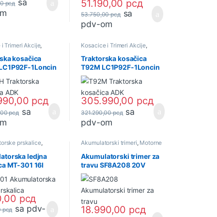
sa
51.190,00
рсд
00
рсд
om
sa
53.750,00
рсд
pdv-om
i Trimeri Akcije
,
Kosacice i Trimeri Akcije
,
kosačice
Motorne kosačice
ska kosačica
Traktorska kosačica
LC1P92F-1Loncin
T92M LC1P92F-1Loncin
 (33615) ADK
12,5 KS (33614) ADK
990,00
рсд
305.990,00
рсд
sa
sa
,00
рсд
321.290,00
рсд
om
pdv-om
orske prskalice
,
Akumulatorski trimeri
,
Motorne
orski alat
testere
,
Akumulatorski alat
atorska ledjna
Akumulatorski trimer za
ca MT-301 16l
travu SF8A208 20V
) ADK
(32844) ADK
0,00
рсд
sa pdv-
18.990,00
рсд
0
рсд