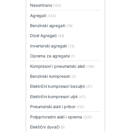
Nesortirano
(102)
Agregati
(134)
Benzinski agregati
(79)
Dizel Agregati
(49)
Inverterski agregati
(13)
Oprema za agregate
(1)
Kompresori i pneumatski alati
(194)
Benzinski kompresori
(2)
Električni kompresori bezuljni
(27)
Električni kompresori uljni
(47)
Pneumatski alati i pribor
(101)
Poljoprivredni alati i oprema
(327)
Elektični duvači
(6)