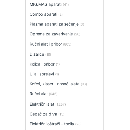
MIG/MAG aparati
(41)
Combo aparati
(2)
Plazma aparati za sečenje
(3)
Oprema za zavarivanje
(20)
Ručni alat i pribor
(805)
Dizalice
(18)
Kolica i pribor
(17)
Ulja i sprejevi
(1)
Koferi, klaseri i nosači alata
(93)
Ručni alat
(646)
Električni alat
(1.257)
Cepač za drva
(15)
Električni oštrači – tocila
(26)