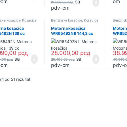
-om
om
sa
81.260,00
рсд
pdv-om
ske kosačice
,
Kosacice
Benzinske kosačice
,
Kosacice
Benzinsk
ri
i Trimeri
i Trimeri
rna kosačica
Motorna kosačica
Motorn
492N 139 cc
WR65492N II 144,3 cc
WR652
85) ADK
(30991) ADK
B&S450
990,00
рсд
28.000,00
рсд
38.9
sa
sa
0,00
рсд
29.400,00
рсд
40.940,
-om
pdv-om
pdv-
Sortirano po najnovijem
24 od 51 rezultat