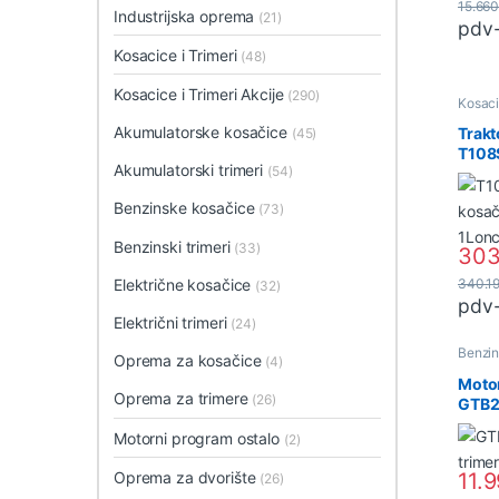
15.66
Industrijska oprema
(21)
pdv
Kosacice i Trimeri
(48)
Kosacice i Trimeri Akcije
(290)
Kosaci
Motor
Akumulatorske kosačice
Trakt
(45)
T108
Akumulatorski trimeri
(54)
1Lon
Benzinske kosačice
(73)
Benzinski trimeri
(33)
303
340.1
Električne kosačice
(32)
pdv
Električni trimeri
(24)
Benzins
Oprema za kosačice
(4)
Trimer
Motor
Oprema za trimere
(26)
GTB2
1,2K
Motorni program ostalo
(2)
Oprema za dvorište
11.
(26)