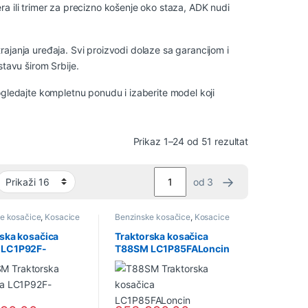
a ili trimer za precizno košenje oko staza, ADK nudi
ajanja uređaja. Svi proizvodi dolaze sa garancijom i
avu širom Srbije.
ogledajte kompletnu ponudu i izaberite model koji
Sortirano po 
Prikaz 1–24 od 51 rezultat
→
od 3
e kosačice
,
Kosacice
Benzinske kosačice
,
Kosacice
Akcije
i Trimeri Akcije
ska kosačica
Traktorska kosačica
 LC1P92F-
T88SM LC1P85FALoncin
n (33617) ADK
(33616) ADK