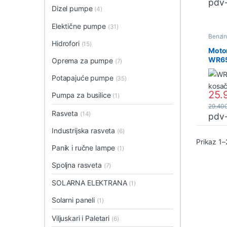
pdv
Dizel pumpe
(4)
Elektične pumpe
(31)
Benzin
i Trime
Hidrofori
(15)
Moto
WR65
Oprema za pumpe
(7)
(298
Potapajuće pumpe
(35)
25.
Pumpa za busilice
(1)
29.40
Rasveta
(14)
pdv
Industrijska rasveta
(6)
Prikaz 1–
Panik i ručne lampe
(1)
Spoljna rasveta
(7)
SOLARNA ELEKTRANA
(1)
Solarni paneli
(1)
Viljuskari i Paletari
(6)