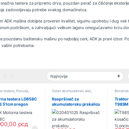
snažna testera za pripremu drva, pouzdan perač za čišćenje eksterijer
oja zadovoljavaju potrebe svakog domaćinstva.
 ADK mašina dobijate proveren kvalitet, sigurnu upotrebu i dug vek tr
nom podrškom, a zahvaljujući velikom lageru omogućavamo brzu dost
te pouzdanu baštensku mašinu po najboljoj ceni, ADK je pravi izbor. P
 vašim potrebama.
e testere
,
Ponuda
,
Ostali akomulatorski alat
,
Benzinsk
ivredni alati i oprema
Akumulatorski alat
i Trimeri 
rna testera LD858C
Raspršivač za
Traktor
KS 51cm oregon
akumulatorsku prskalicu
T98SM
27) ADK
12V 020401025 (32835)
1Lonci
ADK
900,00
рсд