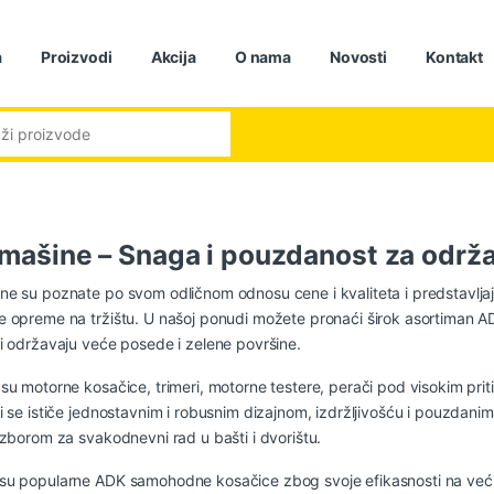
a
Proizvodi
Akcija
O nama
Novosti
Kontakt
:
mašine – Snaga i pouzdanost za održa
e su poznate po svom odličnom odnosu cene i kvaliteta i predstavljaju
 opreme na tržištu. U našoj ponudi možete pronaći širok asortiman A
i održavaju veće posede i zelene površine.
su motorne kosačice, trimeri, motorne testere, perači pod visokim prit
i se ističe jednostavnim i robusnim dizajnom, izdržljivošću i pouzdan
izborom za svakodnevni rad u bašti i dvorištu.
u popularne ADK samohodne kosačice zbog svoje efikasnosti na većim 