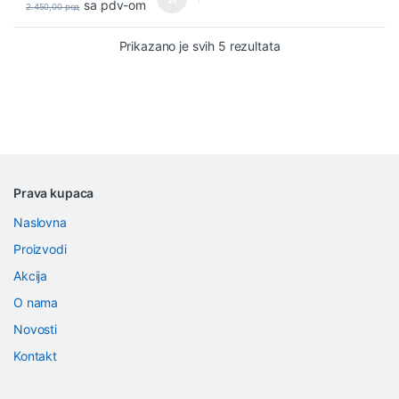
sa pdv-om
2.450,00
рсд
Sortirano po najnovi
Prikazano je svih 5 rezultata
B
Prava kupaca
r
Naslovna
a
Proizvodi
n
Akcija
O nama
d
Novosti
s
Kontakt
C