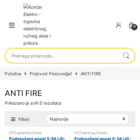
Skip to navigation
Skip to content
0
Pretraga za:
Početna
Proizvod Proizvodjač
ANTI FIRE
ANTI FIRE
Sortirano po najnovijem
Prikazano je svih 5 rezultata
Filteri
HTZ oprema
,
Ostalo
HTZ oprema
,
Ostalo
Protivpožarni aparat S-9A (JD-
Protivpožarni aparat S-3A (JD-