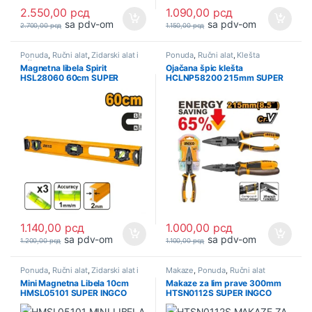
2.550,00
рсд
1.090,00
рсд
sa pdv-om
sa pdv-om
2.700,00
рсд
1.150,00
рсд
Ponuda
,
Ručni alat
,
Zidarski alat i
Ponuda
,
Ručni alat
,
Klešta
pribor
Magnetna libela Spirit
Ojačana špic klešta
HSL28060 60cm SUPER
HCLNP58200 215mm SUPER
INGCO
INGCO
1.140,00
рсд
1.000,00
рсд
sa pdv-om
sa pdv-om
1.200,00
рсд
1.100,00
рсд
Ponuda
,
Ručni alat
,
Zidarski alat i
Makaze
,
Ponuda
,
Ručni alat
pribor
Mini Magnetna Libela 10cm
Makaze za lim prave 300mm
HMSL05101 SUPER INGCO
HTSN0112S SUPER INGCO