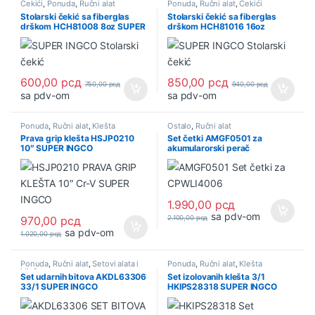
Čekići
,
Ponuda
,
Ručni alat
Ponuda
,
Ručni alat
,
Čekići
Stolarski čekić sa fiberglas
Stolarski čekić sa fiberglas
drškom HCH81008 8oz SUPER
drškom HCH81016 16oz
INGCO
SUPER INGCO
600,00
рсд
850,00
рсд
750,00
рсд
940,00
рсд
sa pdv-om
sa pdv-om
Ponuda
,
Ručni alat
,
Klešta
Ostalo
,
Ručni alat
Prava grip klešta HSJP0210
Set četki AMGF0501 za
10″ SUPER INGCO
akumularorski perač
CPWLI4006 SUPER INGCO
1.990,00
рсд
sa pdv-om
970,00
рсд
2.100,00
рсд
sa pdv-om
1.020,00
рсд
Ponuda
,
Ručni alat
,
Setovi alata i
Ponuda
,
Ručni alat
,
Klešta
ključeva
Set udarnih bitova AKDL63306
Set izolovanih klešta 3/1
33/1 SUPER INGCO
HKIPS28318 SUPER INGCO