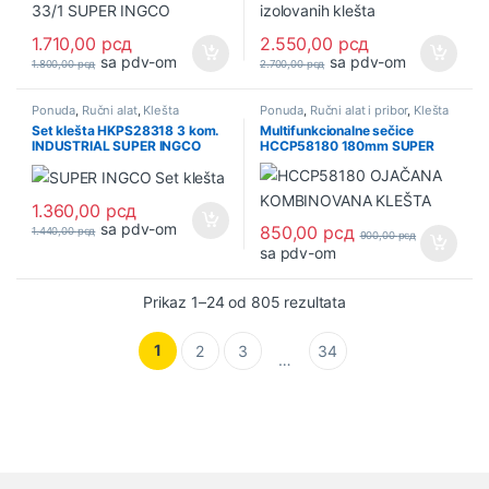
1.710,00
рсд
2.550,00
рсд
sa pdv-om
sa pdv-om
1.800,00
рсд
2.700,00
рсд
Ponuda
,
Ručni alat
,
Klešta
Ponuda
,
Ručni alat i pribor
,
Klešta
Set klešta HKPS28318 3 kom.
Multifunkcionalne sečice
INDUSTRIAL SUPER INGCO
HCCP58180 180mm SUPER
INGCO
1.360,00
рсд
sa pdv-om
850,00
рсд
1.440,00
рсд
900,00
рсд
sa pdv-om
Sortirano po najnovi
Prikaz 1–24 od 805 rezultata
1
2
3
34
…