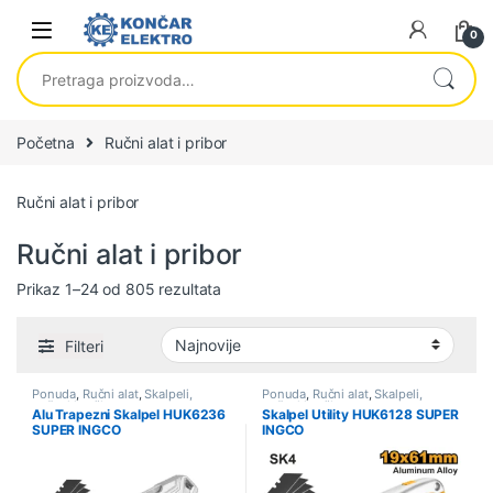
Skip to navigation
Skip to content
0
Pretraga za:
Početna
Ručni alat i pribor
Ručni alat i pribor
Ručni alat i pribor
Sortirano po najnovijem
Prikaz 1–24 od 805 rezultata
Filteri
Ponuda
,
Ručni alat
,
Skalpeli,
Ponuda
,
Ručni alat
,
Skalpeli,
noževi i sečiva
noževi i sečiva
Alu Trapezni Skalpel HUK6236
Skalpel Utility HUK6128 SUPER
SUPER INGCO
INGCO