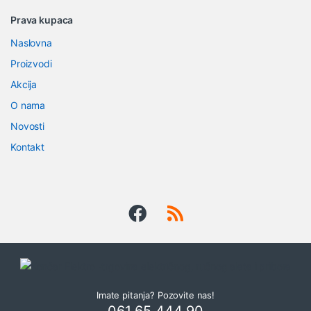
B
Prava kupaca
r
Naslovna
a
Proizvodi
n
Akcija
O nama
d
Novosti
s
Kontakt
C
a
r
o
u
Imate pitanja? Pozovite nas!
s