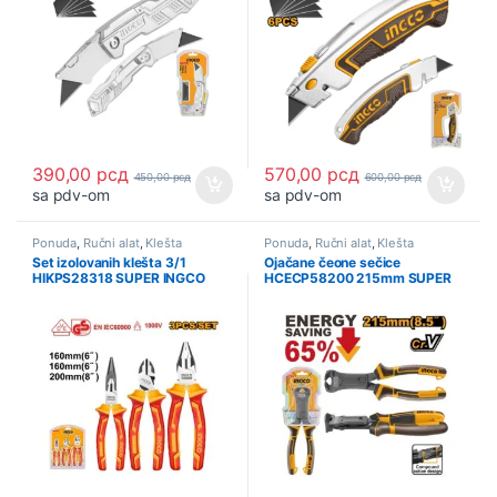
390,00
рсд
570,00
рсд
450,00
рсд
600,00
рсд
sa pdv-om
sa pdv-om
Ponuda
,
Ručni alat
,
Klešta
Ponuda
,
Ručni alat
,
Klešta
Set izolovanih klešta 3/1
Ojačane čeone sečice
HIKPS28318 SUPER INGCO
HCECP58200 215mm SUPER
INGCO