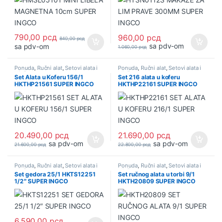
790,00
рсд
960,00
рсд
840,00
рсд
sa pdv-om
sa pdv-om
1.060,00
рсд
Ponuda
,
Ručni alat
,
Setovi alata i
Ponuda
,
Ručni alat
,
Setovi alata i
ključeva
ključeva
Set Alata u Koferu 156/1
Set 216 alata u koferu
HKTHP21561 SUPER INGCO
HKTHP22161 SUPER INGCO
20.490,00
рсд
21.690,00
рсд
sa pdv-om
sa pdv-om
21.600,00
рсд
22.800,00
рсд
Ponuda
,
Ručni alat
,
Setovi alata i
Ponuda
,
Ručni alat
,
Setovi alata i
ključeva
ključeva
Set gedora 25/1 HKTS12251
Set ručnog alata u torbi 9/1
1/2″ SUPER INGCO
HKTH20809 SUPER INGCO
6.590,00
рсд