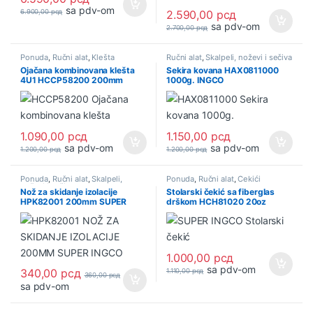
sa pdv-om
6.900,00
рсд
2.590,00
рсд
sa pdv-om
2.700,00
рсд
Ponuda
,
Ručni alat
,
Klešta
Ručni alat
,
Skalpeli, noževi i sečiva
Ojačana kombinovana klešta
Sekira kovana HAX0811000
4U1 HCCP58200 200mm
1000g. INGCO
SUPER INGCO
1.090,00
рсд
1.150,00
рсд
sa pdv-om
sa pdv-om
1.200,00
рсд
1.200,00
рсд
Ponuda
,
Ručni alat
,
Skalpeli,
Ponuda
,
Ručni alat
,
Čekići
noževi i sečiva
Nož za skidanje izolacije
Stolarski čekić sa fiberglas
HPK82001 200mm SUPER
drškom HCH81020 20oz
INGCO
SUPER INGCO
1.000,00
рсд
sa pdv-om
340,00
рсд
1.110,00
рсд
360,00
рсд
sa pdv-om