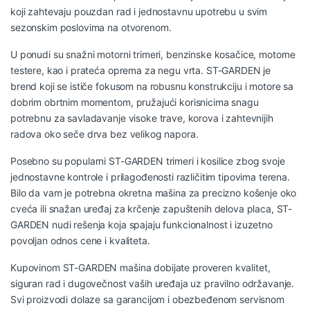
koji zahtevaju pouzdan rad i jednostavnu upotrebu u svim
sezonskim poslovima na otvorenom.
U ponudi su snažni motorni trimeri, benzinske kosačice, motorne
testere, kao i prateća oprema za negu vrta. ST-GARDEN je
brend koji se ističe fokusom na robusnu konstrukciju i motore sa
dobrim obrtnim momentom, pružajući korisnicima snagu
potrebnu za savladavanje visoke trave, korova i zahtevnijih
radova oko seče drva bez velikog napora.
Posebno su popularni ST-GARDEN trimeri i kosilice zbog svoje
jednostavne kontrole i prilagođenosti različitim tipovima terena.
Bilo da vam je potrebna okretna mašina za precizno košenje oko
cveća ili snažan uređaj za krčenje zapuštenih delova placa, ST-
GARDEN nudi rešenja koja spajaju funkcionalnost i izuzetno
povoljan odnos cene i kvaliteta.
Kupovinom ST-GARDEN mašina dobijate proveren kvalitet,
siguran rad i dugovečnost vaših uređaja uz pravilno održavanje.
Svi proizvodi dolaze sa garancijom i obezbeđenom servisnom