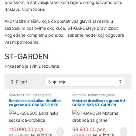
podrškom, a zahvaljujući velikom lageru omogućavamo brzu
dostavu širom Srbije.
Ako tražite mašinu koja će postati vaš glavni saveznik u
sezonskim poslovima oko kuće, ST-GARDEN je pravi izbor.
Pogledajte kompletnu ponudu i izaberite model koji odgovara
vašim potrebama.
ST-GARDEN
Sortirano po najnovijem
Prikazano je svih 2 rezultata
Filteri
Motorna Drobilica za grane
,
Motorna Drobilica za grane
,
Poljoprivredni alati i oprema
Poljoprivredni alati i oprema
Benzinska seckalica-drobilica
Motorna drobilica za grane AU-
za grane AU-GS6505 6.5KS
GC50 6,5KS ST-GARDEN
100mm ST-GARDEN
115.990,00
рсд
69.900,00
рсд
sa pdv-om
sa pdv-om
121.900,00
рсд
77.990,00
рсд