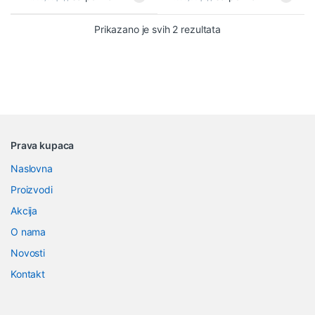
Sortirano po najnovi
Prikazano je svih 2 rezultata
B
Prava kupaca
r
Naslovna
a
Proizvodi
n
Akcija
O nama
d
Novosti
s
Kontakt
C