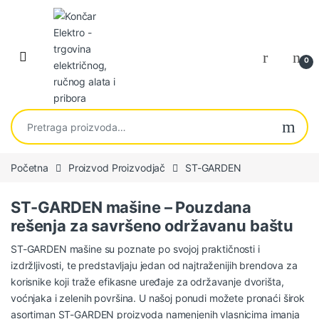
Skip to navigation
Skip to content
0
Pretraga za:
Početna
Proizvod Proizvodjač
ST-GARDEN
ST-GARDEN mašine – Pouzdana
rešenja za savršeno održavanu baštu
ST-GARDEN mašine su poznate po svojoj praktičnosti i
izdržljivosti, te predstavljaju jedan od najtraženijih brendova za
korisnike koji traže efikasne uređaje za održavanje dvorišta,
voćnjaka i zelenih površina. U našoj ponudi možete pronaći širok
asortiman ST-GARDEN proizvoda namenjenih vlasnicima imanja