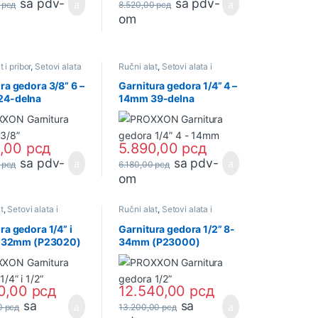
sa pdv-
sa pdv-
0
рсд
8.520,00
рсд
om
 i pribor
,
Setovi alata
Ručni alat
,
Setovi alata i
a
ključeva
ra gedora 3/8” 6 –
Garnitura gedora 1/4” 4 –
4-delna
14mm 39-delna
10) PROXXON
(P23070) PROXXON
0,00
рсд
5.890,00
рсд
sa pdv-
sa pdv-
0
рсд
6.180,00
рсд
om
t
,
Setovi alata i
Ručni alat
,
Setovi alata i
ključeva
ra gedora 1/4” i
Garnitura gedora 1/2” 8-
 – 32mm (P23020)
34mm (P23000)
ON
PROXXON
90,00
рсд
12.540,00
рсд
sa
sa
00
рсд
13.200,00
рсд