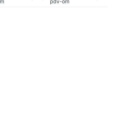
om
pdv-om