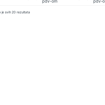
pdv-om
pdv-
Sortirano po najnovijem
 je svih 20 rezultata