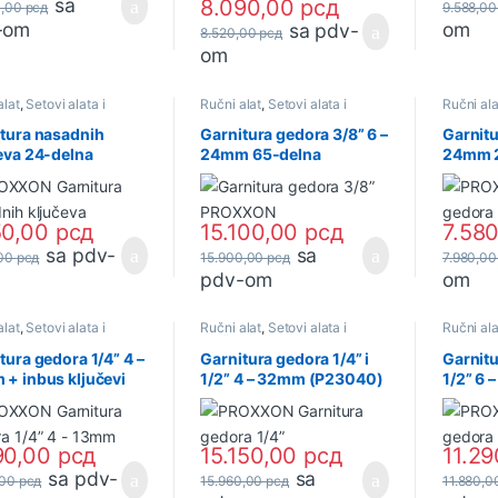
sa
8.090,00
рсд
0,00
рсд
9.588,0
-om
om
sa pdv-
8.520,00
рсд
om
alat
,
Setovi alata i
Ručni alat
,
Setovi alata i
Ručni alat
va
ključeva
i ključev
tura nasadnih
Garnitura gedora 3/8” 6 –
Garnitu
eva 24-delna
24mm 65-delna
24mm 2
102) PROXXON
(P23112) PROXXON
(P231
50,00
рсд
15.100,00
рсд
7.58
sa pdv-
sa
,00
рсд
15.900,00
рсд
7.980,0
pdv-om
om
alat
,
Setovi alata i
Ručni alat
,
Setovi alata i
Ručni ala
va
ključeva
ključeva
tura gedora 1/4” 4 –
Garnitura gedora 1/4” i
Garnitu
+ inbus ključevi
1/2” 4 – 32mm (P23040)
1/2” 6
080) PROXXON
PROXXON
PROXX
90,00
рсд
15.150,00
рсд
11.2
sa pdv-
sa
,00
рсд
15.960,00
рсд
11.880,