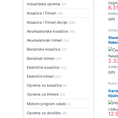
Industrijska oprema
(21)
6.3
Kosacice i Trimeri
(48)
6.690
om
Kosacice i Trimeri Akcije
(290)
Odvijač
Akumulatorske kosačice
(45)
Stand
Akumulatorski trimeri
(54)
fleks
(P23
Benzinske kosačice
(73)
Benzinski trimeri
(33)
2.3
2.460
Električne kosačice
(32)
om
Električni trimeri
(24)
Ručni 
Oprema za kosačice
(4)
ključe
Garni
Oprema za trimere
(26)
ključ
(P23
Motorni program ostalo
(2)
Oprema za dvorište
12.
(26)