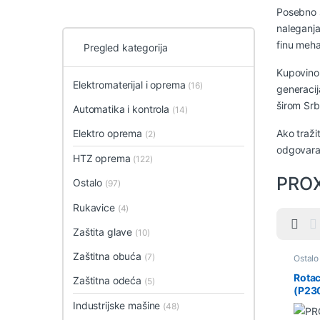
Posebno s
naleganja
finu meha
Pregled kategorija
Kupovinom
Elektromaterijal i oprema
(16)
generaci
širom Srbi
Automatika i kontrola
(14)
Ako traži
Elektro oprema
(2)
odgovara
HTZ oprema
(122)
PRO
Ostalo
(97)
Rukavice
(4)
Zaštita glave
(10)
Zaštitna obuća
(7)
Ostalo
Rotac
Zaštitna odeća
(5)
(P23
PRO
Industrijske mašine
(48)