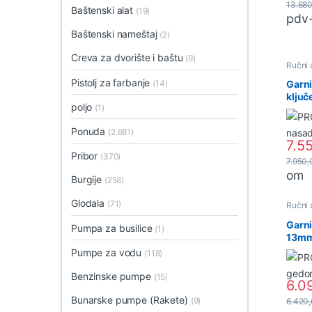
13.68
Baštenski alat
(19)
pdv
Baštenski nameštaj
(2)
Creva za dvorište i baštu
(9)
Ručni 
ključe
Pistolj za farbanje
(14)
Garni
ključ
poljo
(1)
(P23
Ponuda
(2.681)
7.5
Pribor
(370)
7.950
om
Burgije
(258)
Glodala
(71)
Ručni 
ključe
Garni
Pumpa za busilice
(1)
13mm 
(P23
Pumpe za vodu
(118)
Benzinske pumpe
(15)
6.0
Bunarske pumpe (Rakete)
(9)
6.420