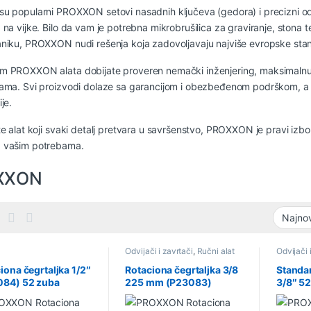
u popularni PROXXON setovi nasadnih ključeva (gedora) i precizni odvi
 na vijke. Bilo da vam je potrebna mikrobrušilica za graviranje, stona t
niku, PROXXON nudi rešenja koja zadovoljavaju najviše evropske stan
 PROXXON alata dobijate proveren nemački inženjering, maksimalnu p
jama. Svi proizvodi dolaze sa garancijom i obezbeđenom podrškom, a
je.
te alat koji svaki detalj pretvara u savršenstvo, PROXXON je pravi izbo
 vašim potrebama.
XXON
Odvijači i zavrtači
,
Ručni alat
Odvijači 
iona čegrtaljka 1/2″
Rotaciona čegrtaljka 3/8
Standar
084) 52 zuba
225 mm (P23083)
3/8″ 5
XXON
PROXXON
PROXX