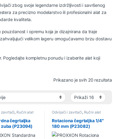
jači zbog svoje legendarne izdržljivosti i savršenog
estera za precizno modelarstvo ili profesionalni alat za
darde kvaliteta.
ouzdanost i opremu koja je dizajnirana da traje
 zahvaljujući velikom lageru omogućavamo brzu dostavu
r. Pogledajte kompletnu ponudu i izaberite alat koji
Sortirano po 
Prikazano je svih 20 rezultata
i zavrtači
,
Ručni alat
Odvijači i zavrtači
,
Ručni alat
dna čegrtaljka
Rotaciona čegrtaljka 1/4″
2 zuba (P23094)
180 mm (P23082)
ON
PROXXON