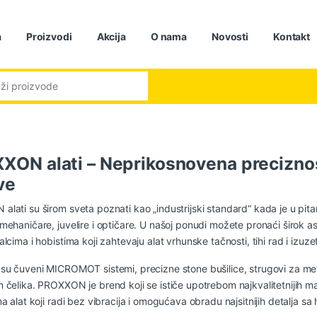
a
Proizvodi
Akcija
O nama
Novosti
Kontakt
:
XON alati – Neprikosnovena preciznost
ve
lati su širom sveta poznati kao „industrijski standard“ kada je u pitan
mehaničare, juvelire i optičare. U našoj ponudi možete pronaći širo
alcima i hobistima koji zahtevaju alat vrhunske tačnosti, tihi rad i iz
su čuveni MICROMOT sistemi, precizne stone bušilice, strugovi za metal
 čelika. PROXXON je brend koji se ističe upotrebom najkvalitetnijih mat
ma alat koji radi bez vibracija i omogućava obradu najsitnijih detalja s