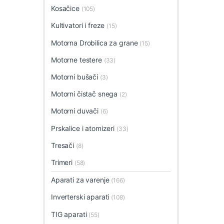
Kosačice
(105)
Kultivatori i freze
(15)
Motorna Drobilica za grane
(15)
Motorne testere
(33)
Motorni bušači
(3)
Motorni čistač snega
(2)
Motorni duvači
(6)
Prskalice i atomizeri
(33)
Tresači
(8)
Trimeri
(58)
Aparati za varenje
(166)
Inverterski aparati
(108)
TIG aparati
(55)