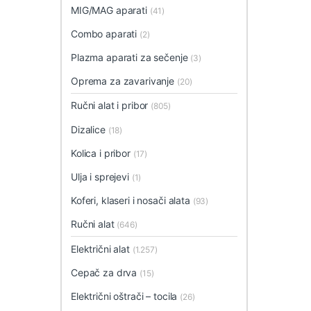
MIG/MAG aparati
(41)
Combo aparati
(2)
Plazma aparati za sečenje
(3)
Oprema za zavarivanje
(20)
Ručni alat i pribor
(805)
Dizalice
(18)
Kolica i pribor
(17)
Ulja i sprejevi
(1)
Koferi, klaseri i nosači alata
(93)
Ručni alat
(646)
Električni alat
(1.257)
Cepač za drva
(15)
Električni oštrači – tocila
(26)