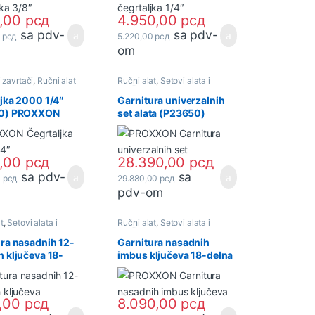
0,00
рсд
4.950,00
рсд
sa pdv-
sa pdv-
0
рсд
5.220,00
рсд
om
i zavrtači
,
Ručni alat
Ručni alat
,
Setovi alata i
ključeva
jka 2000 1/4″
Garnitura univerzalnih
70) PROXXON
set alata (P23650)
PROXXON
0,00
рсд
28.390,00
рсд
sa pdv-
sa
0
рсд
29.880,00
рсд
pdv-om
t
,
Setovi alata i
Ručni alat
,
Setovi alata i
ključeva
ra nasadnih 12-
Garnitura nasadnih
 ključeva 18-
imbus ključeva 18-delna
(P23296)
(P23100) PROXXON
ON
0,00
рсд
8.090,00
рсд