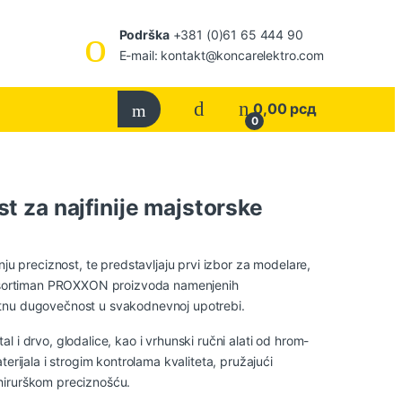
Podrška
+381 (0)61 65 444 90
E-mail: kontakt@koncarelektro.com
0,00
рсд
0
 za najfinije majstorske
ju preciznost, te predstavljaju prvi izbor za modelare,
k asortiman PROXXON proizvoda namenjenih
uzetnu dugovečnost u svakodnevnoj upotrebi.
 i drvo, glodalice, kao i vrhunski ručni alati od hrom-
erijala i strogim kontrolama kvaliteta, pružajući
a hirurškom preciznošću.