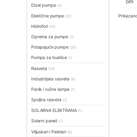
om
Dizel pumpe
(4)
Elektične pumpe
Prikazano
(31)
Hidrofori
(15)
Oprema za pumpe
(7)
Potapajuće pumpe
(35)
Pumpa za busilice
(1)
Rasveta
(14)
Industrijska rasveta
(6)
Panik i ručne lampe
(1)
Spoljna rasveta
(7)
SOLARNA ELEKTRANA
(1)
Solarni paneli
(1)
Viljuskari i Paletari
(6)