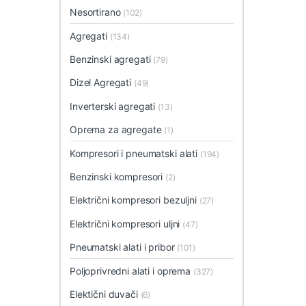
Nesortirano
(102)
Agregati
(134)
Benzinski agregati
(79)
Dizel Agregati
(49)
Inverterski agregati
(13)
Oprema za agregate
(1)
Kompresori i pneumatski alati
(194)
Benzinski kompresori
(2)
Električni kompresori bezuljni
(27)
Električni kompresori uljni
(47)
Pneumatski alati i pribor
(101)
Poljoprivredni alati i oprema
(327)
Elektični duvači
(6)