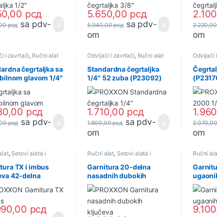
50,00
рсд
5.650,00
рсд
2.10
sa pdv-
sa pdv-
,00
рсд
5.940,00
рсд
2.220,0
om
om
i i zavrtači
,
Ručni alat
Odvijači i zavrtači
,
Ručni alat
Odvijači 
ardna čegrtaljka sa
Standardna čegrtaljka
Čegrtal
ibilnom glavom 1/4″
1/4″ 52 zuba (P23092)
(P231
074) PROXXON
PROXXON
30,00
рсд
1.710,00
рсд
1.96
sa pdv-
sa pdv-
,00
рсд
1.800,00
рсд
2.070,0
om
om
alat
,
Setovi alata i
Ručni alat
,
Setovi alata i
Ručni ala
va
ključeva
ključeva
tura TX i imbus
Garnitura 20-delna
Garnitu
eva 42-delna
nasadnih dubokih
ugaonih
290) PROXXON
ključeva (P23292)
delna 
PROXXON
PROXX
990,00
рсд
9.10