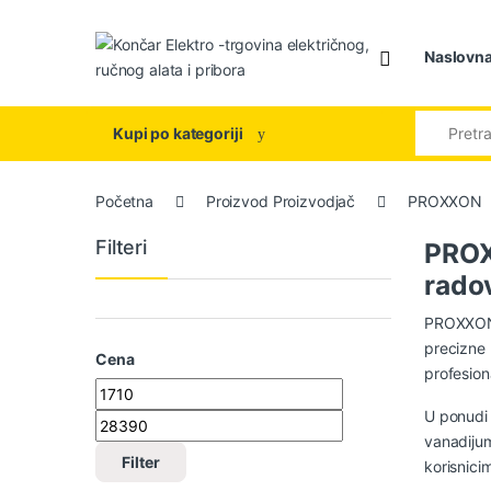
Skip to navigation
Skip to content
Naslovn
Search for
Kupi po kategoriji
Početna
Proizvod Proizvodjač
PROXXON
Filteri
PROX
rado
PROXXON a
precizne 
Cena
profesion
Minimalna cena
Maksimalna cena
U ponudi 
vanadijum
Filter
korisnici