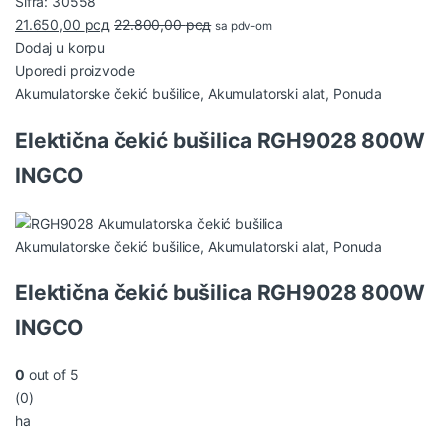
Šifra: 30558
21.650,00
рсд
22.800,00
рсд
sa pdv-om
Dodaj u korpu
Uporedi proizvode
Akumulatorske čekić bušilice
,
Akumulatorski alat
,
Ponuda
Elektična čekić bušilica RGH9028 800W
INGCO
Akumulatorske čekić bušilice
,
Akumulatorski alat
,
Ponuda
Elektična čekić bušilica RGH9028 800W
INGCO
0
out of 5
(0)
ha