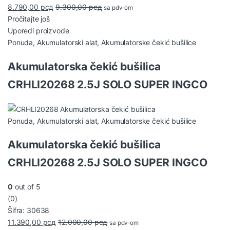
8.790,00
рсд
9.300,00
рсд
sa pdv-om
Pročitajte još
Uporedi proizvode
Ponuda
,
Akumulatorski alat
,
Akumulatorske čekić bušilice
Akumulatorska čekić bušilica
CRHLI20268 2.5J SOLO SUPER INGCO
Ponuda
,
Akumulatorski alat
,
Akumulatorske čekić bušilice
Akumulatorska čekić bušilica
CRHLI20268 2.5J SOLO SUPER INGCO
0
out of 5
(0)
Šifra: 30638
11.390,00
рсд
12.000,00
рсд
sa pdv-om