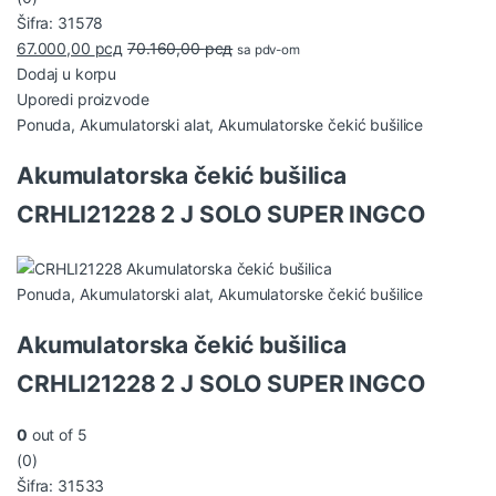
Šifra: 31578
67.000,00
рсд
70.160,00
рсд
sa pdv-om
Dodaj u korpu
Uporedi proizvode
Ponuda
,
Akumulatorski alat
,
Akumulatorske čekić bušilice
Akumulatorska čekić bušilica
CRHLI21228 2 J SOLO SUPER INGCO
Ponuda
,
Akumulatorski alat
,
Akumulatorske čekić bušilice
Akumulatorska čekić bušilica
CRHLI21228 2 J SOLO SUPER INGCO
0
out of 5
(0)
Šifra: 31533