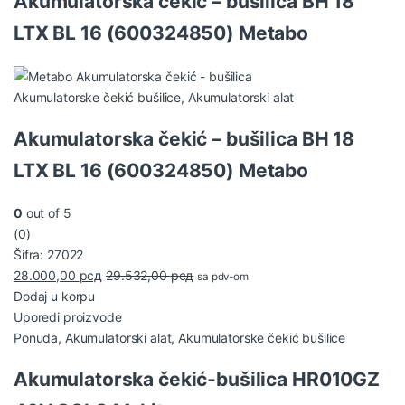
Akumulatorska čekić – bušilica BH 18
LTX BL 16 (600324850) Metabo
Akumulatorske čekić bušilice
,
Akumulatorski alat
Akumulatorska čekić – bušilica BH 18
LTX BL 16 (600324850) Metabo
0
out of 5
(0)
Šifra: 27022
28.000,00
рсд
29.532,00
рсд
sa pdv-om
Dodaj u korpu
Uporedi proizvode
Ponuda
,
Akumulatorski alat
,
Akumulatorske čekić bušilice
Akumulatorska čekić-bušilica HR010GZ