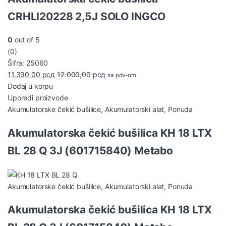
CRHLI20228 2,5J SOLO INGCO
0
out of 5
(0)
Šifra: 25060
11.390,00
рсд
12.000,00
рсд
sa pdv-om
Dodaj u korpu
Uporedi proizvode
Akumulatorske čekić bušilice
,
Akumulatorski alat
,
Ponuda
Akumulatorska čekić bušilica KH 18 LTX
BL 28 Q 3J (601715840) Metabo
Akumulatorske čekić bušilice
,
Akumulatorski alat
,
Ponuda
Akumulatorska čekić bušilica KH 18 LTX