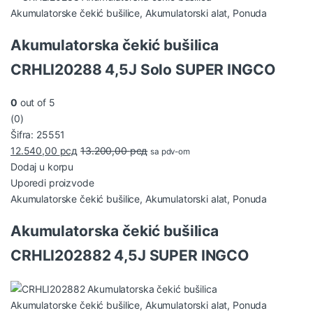
Akumulatorske čekić bušilice
,
Akumulatorski alat
,
Ponuda
Akumulatorska čekić bušilica
CRHLI20288 4,5J Solo SUPER INGCO
0
out of 5
(0)
Šifra: 25551
12.540,00
рсд
13.200,00
рсд
sa pdv-om
Dodaj u korpu
Uporedi proizvode
Akumulatorske čekić bušilice
,
Akumulatorski alat
,
Ponuda
Akumulatorska čekić bušilica
CRHLI202882 4,5J SUPER INGCO
Akumulatorske čekić bušilice
,
Akumulatorski alat
,
Ponuda