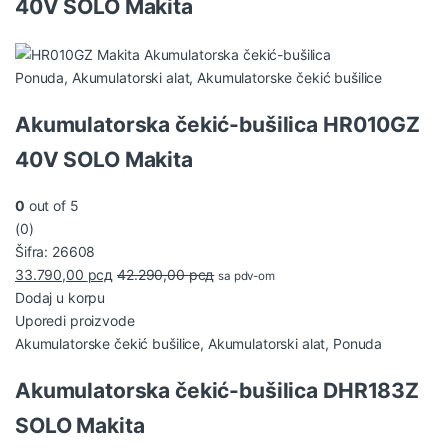
40V SOLO Makita
Ponuda
,
Akumulatorski alat
,
Akumulatorske čekić bušilice
Akumulatorska čekić-bušilica HR010GZ
40V SOLO Makita
0
out of 5
(0)
Šifra: 26608
33.790,00
рсд
42.290,00
рсд
sa pdv-om
Dodaj u korpu
Uporedi proizvode
Akumulatorske čekić bušilice
,
Akumulatorski alat
,
Ponuda
Akumulatorska čekić-bušilica DHR183Z
SOLO Makita