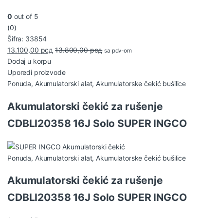
0
out of 5
(0)
Šifra: 33854
13.100,00
рсд
13.800,00
рсд
sa pdv-om
Dodaj u korpu
Uporedi proizvode
Ponuda
,
Akumulatorski alat
,
Akumulatorske čekić bušilice
Akumulatorski čekić za rušenje
CDBLI20358 16J Solo SUPER INGCO
Ponuda
,
Akumulatorski alat
,
Akumulatorske čekić bušilice
Akumulatorski čekić za rušenje
CDBLI20358 16J Solo SUPER INGCO