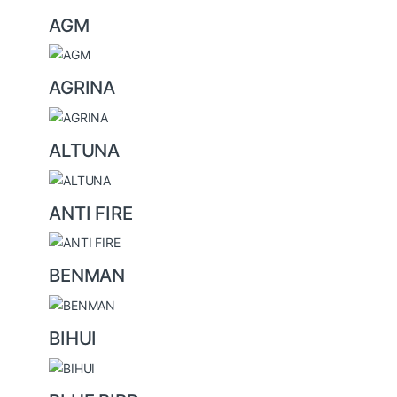
AGM
d
s
AGRINA
C
a
ALTUNA
r
o
ANTI FIRE
u
s
BENMAN
e
l
BIHUI