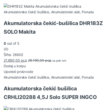
Akumulatorske čekić bušilice
,
Akumulatorski alat
,
Ponuda
Akumulatorska čekić-bušilica DHR183Z
SOLO Makita
0
out of 5
(0)
Šifra: 26602
21.690,00
рсд
28.190,00
рсд
sa pdv-om
Dodaj u korpu
Uporedi proizvode
Akumulatorske čekić bušilice
,
Akumulatorski alat
,
Ponuda
Akumulatorska čekić bušilica
CRHLI20288 4,5J Solo SUPER INGCO