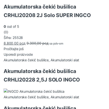
Akumulatorska čekić bušilica
CRHLI20208 2J Solo SUPER INGCO
0
out of 5
(0)
Šifra: 25528
8.800,00
рсд
9.300,00
рсд
sa pdv-om
Pročitajte još
Uporedi proizvode
Akumulatorske čekić bušilice
,
Akumulatorski alat
Akumulatorska čekić bušilica
CRHLI20228 2,5J SOLO INGCO
Akumulatorske čekić bušilice
,
Akumulatorski alat
Akumulatorska čekić bušilica