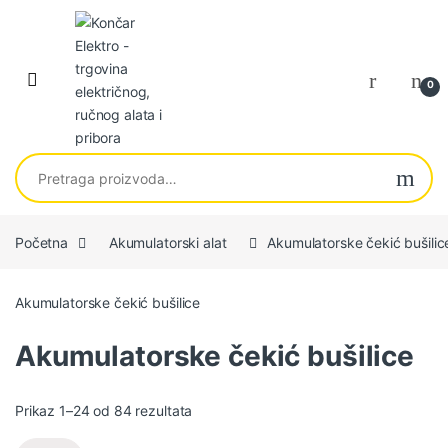
Skip to navigation
Skip to content
0
Pretraga za:
Početna
Akumulatorski alat
Akumulatorske čekić bušilic
Akumulatorske čekić bušilice
Akumulatorske čekić bušilice
Sortirano po najnovijem
Prikaz 1–24 od 84 rezultata