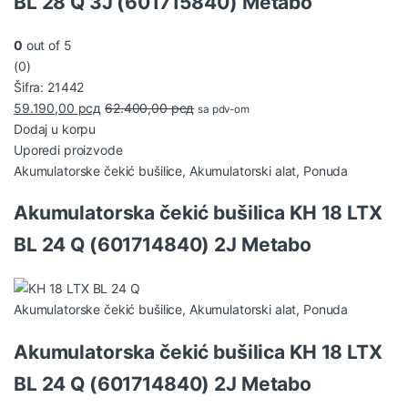
BL 28 Q 3J (601715840) Metabo
0
out of 5
(0)
Šifra: 21442
59.190,00
рсд
62.400,00
рсд
sa pdv-om
Dodaj u korpu
Uporedi proizvode
Akumulatorske čekić bušilice
,
Akumulatorski alat
,
Ponuda
Akumulatorska čekić bušilica KH 18 LTX
BL 24 Q (601714840) 2J Metabo
Akumulatorske čekić bušilice
,
Akumulatorski alat
,
Ponuda
Akumulatorska čekić bušilica KH 18 LTX
BL 24 Q (601714840) 2J Metabo