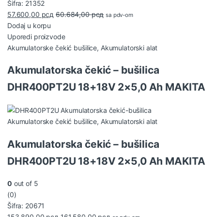
Šifra: 21352
57.600,00
рсд
60.684,00
рсд
sa pdv-om
Dodaj u korpu
Uporedi proizvode
Akumulatorske čekić bušilice
,
Akumulatorski alat
Akumulatorska čekić – bušilica
DHR400PT2U 18+18V 2×5,0 Ah MAKITA
Akumulatorske čekić bušilice
,
Akumulatorski alat
Akumulatorska čekić – bušilica
DHR400PT2U 18+18V 2×5,0 Ah MAKITA
0
out of 5
(0)
Šifra: 20671
153.890,00
рсд
161.580,00
рсд