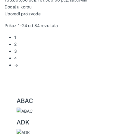
sa pdv-om
Dodaj u korpu
Uporedi proizvode
Sortirano po najnovijem
Prikaz 1–24 od 84 rezultata
1
2
3
4
→
ABAC
B
r
ADK
a
n