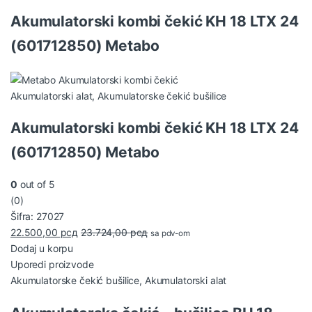
Akumulatorski kombi čekić KH 18 LTX 24
(601712850) Metabo
Akumulatorski alat
,
Akumulatorske čekić bušilice
Akumulatorski kombi čekić KH 18 LTX 24
(601712850) Metabo
0
out of 5
(0)
Šifra: 27027
22.500,00
рсд
23.724,00
рсд
sa pdv-om
Dodaj u korpu
Uporedi proizvode
Akumulatorske čekić bušilice
,
Akumulatorski alat