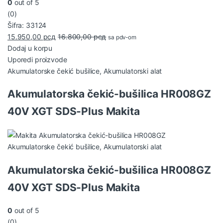
0
out of 5
(0)
Šifra: 33124
15.950,00
рсд
16.800,00
рсд
sa pdv-om
Dodaj u korpu
Uporedi proizvode
Akumulatorske čekić bušilice
,
Akumulatorski alat
Akumulatorska čekić-bušilica HR008GZ
40V XGT SDS-Plus Makita
Akumulatorske čekić bušilice
,
Akumulatorski alat
Akumulatorska čekić-bušilica HR008GZ
40V XGT SDS-Plus Makita
0
out of 5
(0)