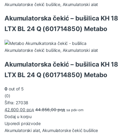
Akumulatorske čekić bušilice
,
Akumulatorski alat
Akumulatorska čekić – bušilica KH 18
LTX BL 24 Q (601714850) Metabo
Akumulatorske čekić bušilice
,
Akumulatorski alat
Akumulatorska čekić – bušilica KH 18
LTX BL 24 Q (601714850) Metabo
0
out of 5
(0)
Šifra: 27038
42.600,00
рсд
44.856,00
рсд
sa pdv-om
Dodaj u korpu
Uporedi proizvode
Akumulatorski alat
,
Akumulatorske čekić bušilice