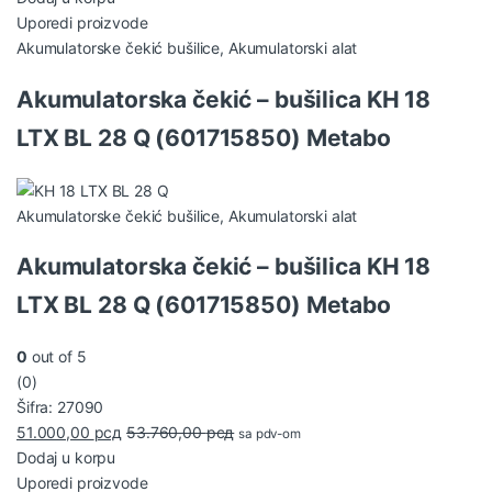
Uporedi proizvode
Akumulatorske čekić bušilice
,
Akumulatorski alat
Akumulatorska čekić – bušilica KH 18
LTX BL 28 Q (601715850) Metabo
Akumulatorske čekić bušilice
,
Akumulatorski alat
Akumulatorska čekić – bušilica KH 18
LTX BL 28 Q (601715850) Metabo
0
out of 5
(0)
Šifra: 27090
51.000,00
рсд
53.760,00
рсд
sa pdv-om
Dodaj u korpu
Uporedi proizvode