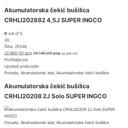
Akumulatorska čekić bušilica
CRHLI202882 4,5J SUPER INGCO
0
out of 5
(0)
Šifra: 25545
22.990,00
рсд
24.140,00
рсд
sa pdv-om
Pročitajte još
Uporedi proizvode
Ponuda
,
Akumulatorski alat
,
Akumulatorske čekić bušilice
Akumulatorska čekić bušilica
CRHLI20208 2J Solo SUPER INGCO
Ponuda
,
Akumulatorski alat
,
Akumulatorske čekić bušilice