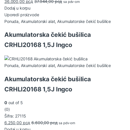
36.000,00
рсд
37.944,00
рсд
sa pdv-om
Dodaj u korpu
Uporedi proizvode
Ponuda
,
Akumulatorski alat
,
Akumulatorske čekić bušilice
Akumulatorska čekić bušilica
CRHLI20168 1,5J Ingco
Ponuda
,
Akumulatorski alat
,
Akumulatorske čekić bušilice
Akumulatorska čekić bušilica
CRHLI20168 1,5J Ingco
0
out of 5
(0)
Šifra: 27115
6.250,00
рсд
6.600,00
рсд
sa pdv-om
Dodaj u korpu