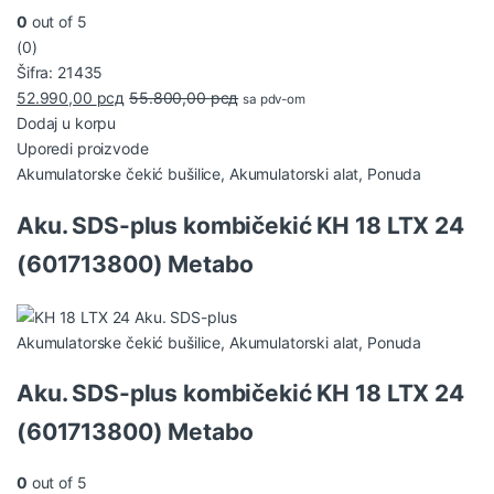
0
out of 5
(0)
Šifra: 21435
52.990,00
рсд
55.800,00
рсд
sa pdv-om
Dodaj u korpu
Uporedi proizvode
Akumulatorske čekić bušilice
,
Akumulatorski alat
,
Ponuda
Aku. SDS-plus kombičekić KH 18 LTX 24
(601713800) Metabo
Akumulatorske čekić bušilice
,
Akumulatorski alat
,
Ponuda
Aku. SDS-plus kombičekić KH 18 LTX 24
(601713800) Metabo
0
out of 5