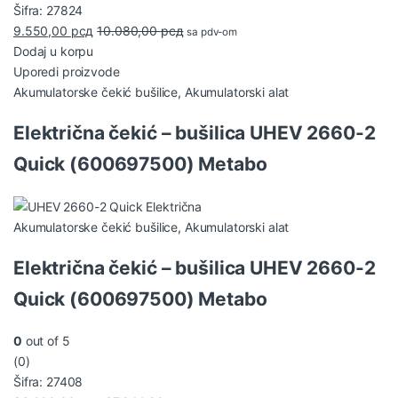
Šifra: 27824
9.550,00
рсд
10.080,00
рсд
sa pdv-om
Dodaj u korpu
Uporedi proizvode
Akumulatorske čekić bušilice
,
Akumulatorski alat
Električna čekić – bušilica UHEV 2660-2
Quick (600697500) Metabo
Akumulatorske čekić bušilice
,
Akumulatorski alat
Električna čekić – bušilica UHEV 2660-2
Quick (600697500) Metabo
0
out of 5
(0)
Šifra: 27408