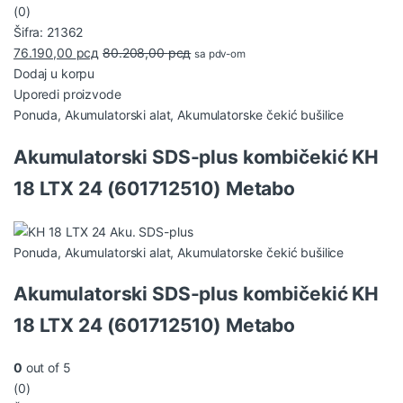
(0)
Šifra: 21362
76.190,00
рсд
80.208,00
рсд
sa pdv-om
Dodaj u korpu
Uporedi proizvode
Ponuda
,
Akumulatorski alat
,
Akumulatorske čekić bušilice
Akumulatorski SDS-plus kombičekić KH
18 LTX 24 (601712510) Metabo
Ponuda
,
Akumulatorski alat
,
Akumulatorske čekić bušilice
Akumulatorski SDS-plus kombičekić KH
18 LTX 24 (601712510) Metabo
0
out of 5
(0)