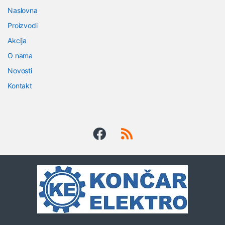
r
Naslovna
a
Proizvodi
n
Akcija
O nama
d
Novosti
s
Kontakt
C
a
r
o
u
s
e