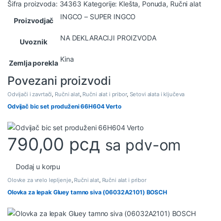
Šifra proizvoda:
34363
Kategorije:
Klešta
,
Ponuda
,
Ručni alat
INGCO – SUPER INGCO
Proizvodjač
NA DEKLARACIJI PROIZVODA
Uvoznik
Kina
Zemlja porekla
Povezani proizvodi
Odvijači i zavrtači
,
Ručni alat
,
Ručni alat i pribor
,
Setovi alata i ključeva
Odvijač bic set produženi 66H604 Verto
790,00
рсд
sa pdv-om
Dodaj u korpu
Olovke za vrelo lepljenje
,
Ručni alat
,
Ručni alat i pribor
Olovka za lepak Gluey tamno siva (06032A2101) BOSCH