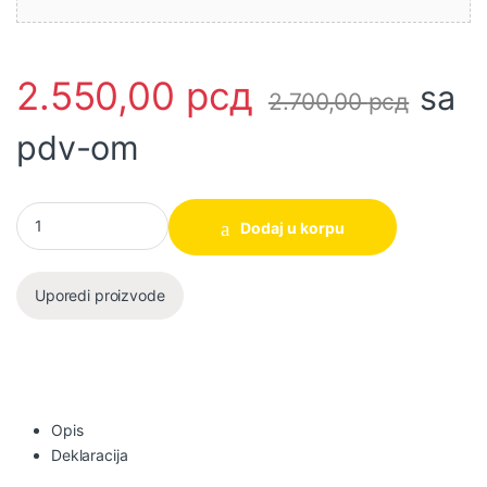
2.550,00
рсд
sa
2.700,00
рсд
pdv-om
Set izolovanih klešta 3/1 HIKPS28318 SUPER INGCO količina
Dodaj u korpu
Uporedi proizvode
Opis
Deklaracija