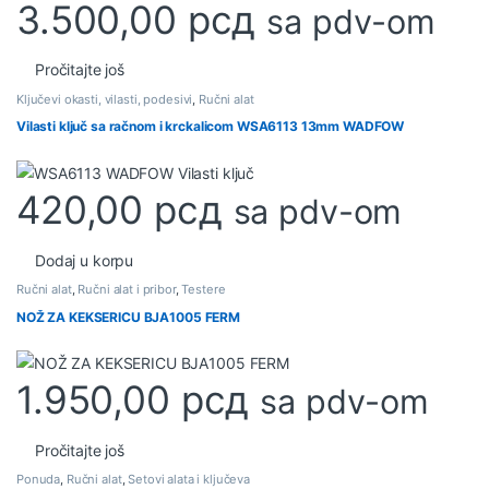
3.500,00
рсд
sa pdv-om
Pročitajte još
Ključevi okasti, vilasti, podesivi
,
Ručni alat
Vilasti ključ sa račnom i krckalicom WSA6113 13mm WADFOW
420,00
рсд
sa pdv-om
Dodaj u korpu
Ručni alat
,
Ručni alat i pribor
,
Testere
NOŽ ZA KEKSERICU BJA1005 FERM
1.950,00
рсд
sa pdv-om
Pročitajte još
Ponuda
,
Ručni alat
,
Setovi alata i ključeva