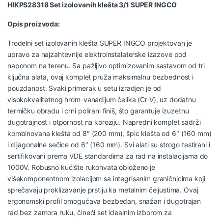
HIKPS28318 Set izolovanih klešta 3/1 SUPER INGCO
Opis proizvoda:
Trodelni set izolovanih klešta SUPER INGCO projektovan je
upravo za najzahtevnije elektroinstalaterske izazove pod
naponom na terenu. Sa pažljivo optimizovanim sastavom od tri
ključna alata, ovaj komplet pruža maksimalnu bezbednost i
pouzdanost. Svaki primerak u setu izradjen je od
visokokvalitetnog hrom-vanadijum čelika (Cr-V), uz dodatnu
termičku obradu i crni polirani finiš, što garantuje izuzetnu
dugotrajnost i otpornost na koroziju. Napredni komplet sadrži
kombinovana klešta od 8″ (200 mm), špic klešta od 6″ (160 mm)
i dijagonalne sečice od 6″ (160 mm). Svi alati su strogo testirani i
sertifikovani prema VDE standardima za rad na instalacijama do
1000V. Robusno kućište rukohvata obloženo je
višekomponentnom izolacijom sa integrisanim graničnicima koji
sprečavaju proklizavanje prstiju ka metalnim čeljustima. Ovaj
ergonomski profil omogućava bezbedan, snažan i dugotrajan
rad bez zamora ruku, čineći set idealnim izborom za