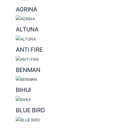
a
AGRINA
r
o
u
ALTUNA
s
e
ANTI FIRE
l
BENMAN
BIHUI
BLUE BIRD