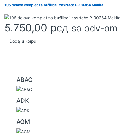
105 delova komplet za bušilice i zavrtače P-90364 Makita
5.750,00
рсд
sa pdv-om
Dodaj u korpu
B
ABAC
r
a
ADK
n
d
s
AGM
C