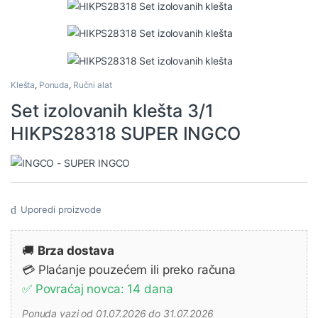
Klešta
,
Ponuda
,
Ručni alat
Set izolovanih klešta 3/1
HIKPS28318 SUPER INGCO
Uporedi proizvode
🚚
Brza dostava
💳 Plaćanje pouzećem ili preko računa
✅ Povraćaj novca: 14 dana
Ponuda vazi od 01.07.2026 do 31.07.2026