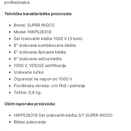
profesionalce.
Tehničke karakteristike proizvoda:
Brend: SUPER INGCO
Model: HIKPS28318
Set izolovanih klešta 1000 V (3 kom)
8″ izolovana kombinovana klešta
6″ izolovana špicasta klešta
6″ izolovana sečna klešta
1000 V, VDE/GS sertifikacija
Izolovane ručke
Otpornost na napon do 1000 V
Površinska obrada: crni finiš i poliranje
Težina: 0,8 kg.
Obim isporuke proizvoda:
HIKPS28318
Set izolovanih klešta
3/1 SUPER INGCO
Blister pakovanje