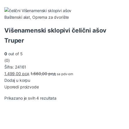
Baštenski alat
,
Oprema za dvorište
Višenamenski sklopivi čelični ašov
Truper
0
out of 5
(0)
Šifra: 24161
1.499,00
рсд
1.660,00
рсд
sa pdv-om
Dodaj u korpu
Uporedi proizvode
Sortirano po najnovijem
Prikazano je svih 4 rezultata