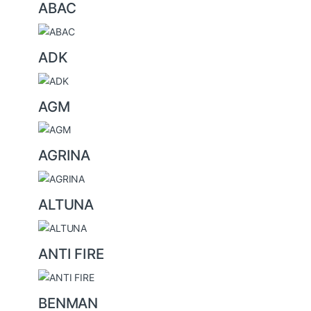
ABAC
B
r
ADK
a
n
AGM
d
s
AGRINA
C
a
ALTUNA
r
o
ANTI FIRE
u
s
BENMAN
e