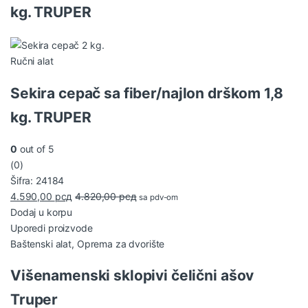
kg. TRUPER
Ručni alat
Sekira cepač sa fiber/najlon drškom 1,8
kg. TRUPER
0
out of 5
(0)
Šifra: 24184
4.590,00
рсд
4.820,00
рсд
sa pdv-om
Dodaj u korpu
Uporedi proizvode
Baštenski alat
,
Oprema za dvorište
Višenamenski sklopivi čelični ašov
Truper