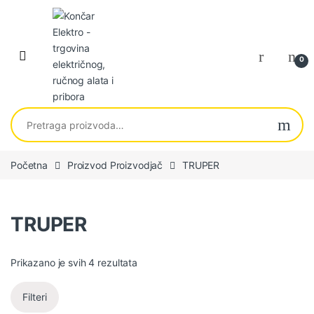
Skip to navigation
Skip to content
0
Pretraga za:
Početna
Proizvod Proizvodjač
TRUPER
TRUPER
Sortirano po najnovijem
Prikazano je svih 4 rezultata
Filteri