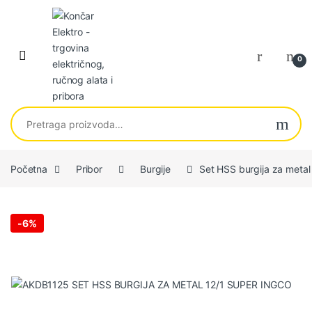
Skip to navigation
Skip to content
0
Pretraga za:
Početna
Pribor
Burgije
Set HSS burgija za met
-
6%