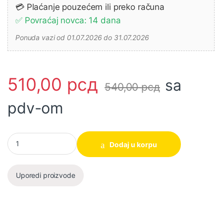
💳 Plaćanje pouzećem ili preko računa
✅ Povraćaj novca: 14 dana
Ponuda vazi od 01.07.2026 do 31.07.2026
510,00
рсд
sa
540,00
рсд
pdv-om
Set HSS burgija za metal 12/1 AKDB1125 SUPER INGCO količina
Dodaj u korpu
Uporedi proizvode