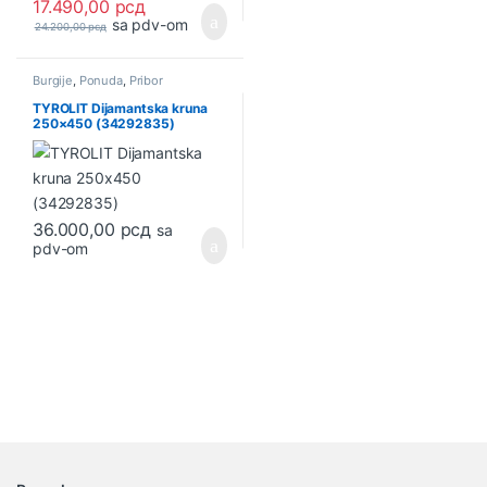
17.490,00
рсд
sa pdv-om
24.200,00
рсд
Burgije
,
Ponuda
,
Pribor
TYROLIT Dijamantska kruna
250×450 (34292835)
36.000,00
рсд
sa
pdv-om
B