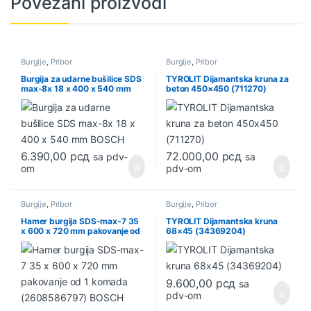
Povezani proizvodi
Burgije
,
Pribor
Burgije
,
Pribor
Burgija za udarne bušilice SDS
TYROLIT Dijamantska kruna za
max-8x 18 x 400 x 540 mm
beton 450×450 (711270)
BOSCH
6.390,00
рсд
72.000,00
рсд
sa pdv-
sa
om
pdv-om
Burgije
,
Pribor
Burgije
,
Pribor
Hamer burgija SDS-max-7 35
TYROLIT Dijamantska kruna
x 600 x 720 mm pakovanje od
68×45 (34369204)
1 komada (2608586797)
BOSCH
9.600,00
рсд
sa
pdv-om