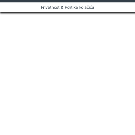
e
Privatnost & Politika kolačića
l