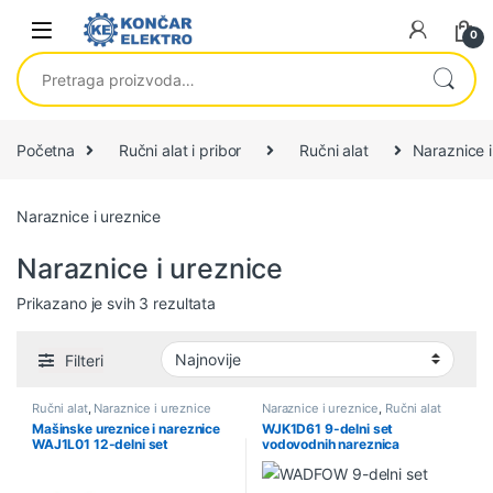
Skip to navigation
Skip to content
0
Pretraga za:
Početna
Ručni alat i pribor
Ručni alat
Naraznice i
Naraznice i ureznice
Naraznice i ureznice
Sortirano po najnovijem
Prikazano je svih 3 rezultata
Filteri
Ručni alat
,
Naraznice i ureznice
Naraznice i ureznice
,
Ručni alat
Mašinske ureznice i nareznice
WJK1D61 9-delni set
WAJ1L01 12-delni set
vodovodnih nareznica
WADFOW
WADFOW