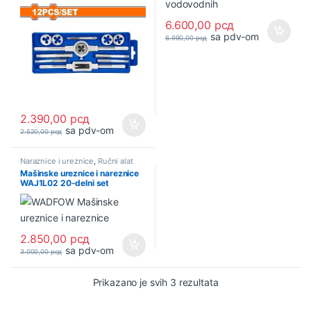
6.600,00
рсд
sa pdv-om
6.990,00
рсд
2.390,00
рсд
sa pdv-om
2.520,00
рсд
Naraznice i ureznice
,
Ručni alat
Mašinske ureznice i nareznice
WAJ1L02 20-delni set
WADFOW
2.850,00
рсд
sa pdv-om
3.000,00
рсд
Sortirano po najnovi
Prikazano je svih 3 rezultata