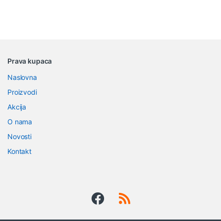
B
Prava kupaca
r
Naslovna
a
Proizvodi
n
Akcija
O nama
d
Novosti
s
Kontakt
C
a
r