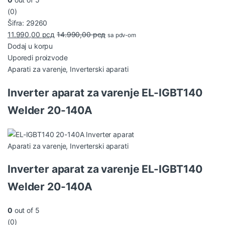
(0)
Šifra: 29260
11.990,00
рсд
14.990,00
рсд
sa pdv-om
Dodaj u korpu
Uporedi proizvode
Aparati za varenje
,
Inverterski aparati
Inverter aparat za varenje EL-IGBT140
Welder 20-140A
Aparati za varenje
,
Inverterski aparati
Inverter aparat za varenje EL-IGBT140
Welder 20-140A
0
out of 5
(0)