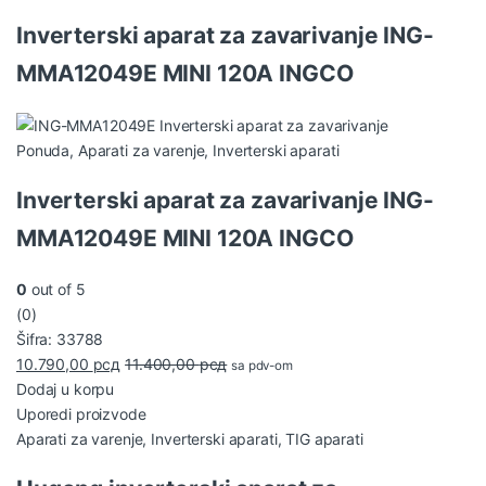
Inverterski aparat za zavarivanje ING-
MMA12049E MINI 120A INGCO
Ponuda
,
Aparati za varenje
,
Inverterski aparati
Inverterski aparat za zavarivanje ING-
MMA12049E MINI 120A INGCO
0
out of 5
(0)
Šifra: 33788
10.790,00
рсд
11.400,00
рсд
sa pdv-om
Dodaj u korpu
Uporedi proizvode
Aparati za varenje
,
Inverterski aparati
,
TIG aparati