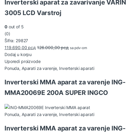
Inverterski aparat za zavarivanje VARIN
3005 LCD Varstroj
0
out of 5
(0)
Šifra: 29827
119.690,00
рсд
126.000,00
рсд
sa pdv-om
Dodaj u korpu
Uporedi proizvode
Ponuda
,
Aparati za varenje
,
Inverterski aparati
Inverterski MMA aparat za varenje ING-
MMA20069E 200A SUPER INGCO
Ponuda
,
Aparati za varenje
,
Inverterski aparati
Inverterski MMA aparat za varenje ING-