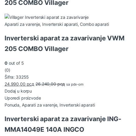
205 COMBO Villager
Aparati za varenje
,
Inverterski aparati
,
Combo aparati
Inverterski aparat za zavarivanje VWM
205 COMBO Villager
0
out of 5
(0)
Šifra: 33255
24.990,00
рсд
26.240,00
рсд
sa pdv-om
Dodaj u korpu
Uporedi proizvode
Ponuda
,
Aparati za varenje
,
Inverterski aparati
Inverterski aparat za zavarivanje ING-
MMA14049E 140A INGCO