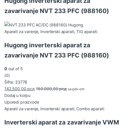
Hugong inverterski aparat za
zavarivanje NVT 233 PFC (988160)
Aparati za varenje
,
Inverterski aparati
,
TIG aparati
Hugong inverterski aparat za
zavarivanje NVT 233 PFC (988160)
0
out of 5
(0)
Šifra: 33778
142.500,00
рсд
150.000,00
рсд
sa pdv-om
Dodaj u korpu
Uporedi proizvode
Aparati za varenje
,
Inverterski aparati
,
Combo aparati
Inverterski aparat za zavarivanje VWM