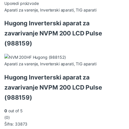
Uporedi proizvode
Aparati za varenje
,
Inverterski aparati
,
TIG aparati
Hugong Inverterski aparat za
zavarivanje NVPM 200 LCD Pulse
(988159)
Aparati za varenje
,
Inverterski aparati
,
TIG aparati
Hugong Inverterski aparat za
zavarivanje NVPM 200 LCD Pulse
(988159)
0
out of 5
(0)
Šifra: 33873