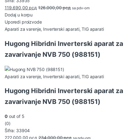
Šifra: 33935
119.690,00
рсд
126.000,00
рсд
sa pdv-om
Dodaj u korpu
Uporedi proizvode
Aparati za varenje
,
Inverterski aparati
,
TIG aparati
Hugong Hibridni Inverterski aparat za
zavarivanje NVB 750 (988151)
Aparati za varenje
,
Inverterski aparati
,
TIG aparati
Hugong Hibridni Inverterski aparat za
zavarivanje NVB 750 (988151)
0
out of 5
(0)
Šifra: 33904
222.000,00
рсд
234.000,00
рсд
sa pdv-om