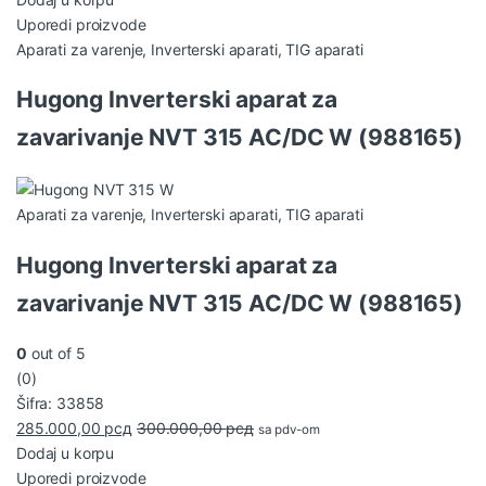
Uporedi proizvode
Aparati za varenje
,
Inverterski aparati
,
TIG aparati
Hugong Inverterski aparat za
zavarivanje NVT 315 AC/DC W (988165)
Aparati za varenje
,
Inverterski aparati
,
TIG aparati
Hugong Inverterski aparat za
zavarivanje NVT 315 AC/DC W (988165)
0
out of 5
(0)
Šifra: 33858
285.000,00
рсд
300.000,00
рсд
sa pdv-om
Dodaj u korpu
Uporedi proizvode