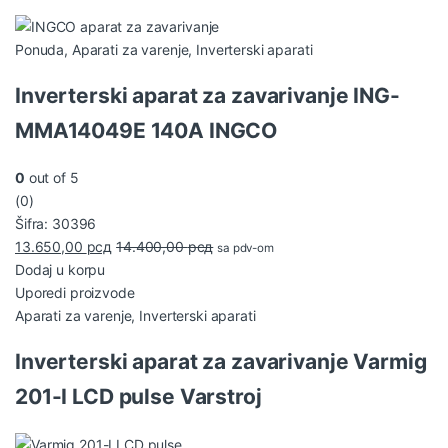
Ponuda
,
Aparati za varenje
,
Inverterski aparati
Inverterski aparat za zavarivanje ING-
MMA14049E 140A INGCO
0
out of 5
(0)
Šifra: 30396
13.650,00
рсд
14.400,00
рсд
sa pdv-om
Dodaj u korpu
Uporedi proizvode
Aparati za varenje
,
Inverterski aparati
Inverterski aparat za zavarivanje Varmig
201-I LCD pulse Varstroj