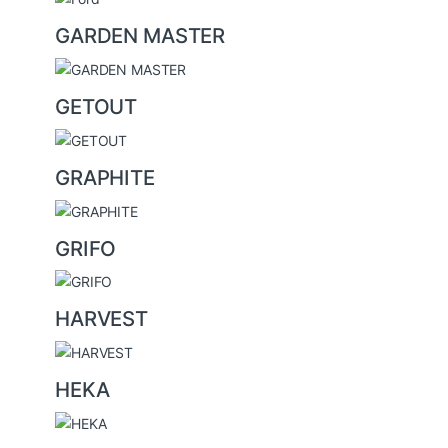
GARDEN MASTER
GETOUT
GRAPHITE
GRIFO
HARVEST
HEKA