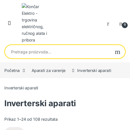
Skip to navigation
Skip to content
0
Pretraga za:
Početna
Aparati za varenje
Inverterski aparati
Inverterski aparati
Inverterski aparati
Sortirano po najnovijem
Prikaz 1–24 od 108 rezultata