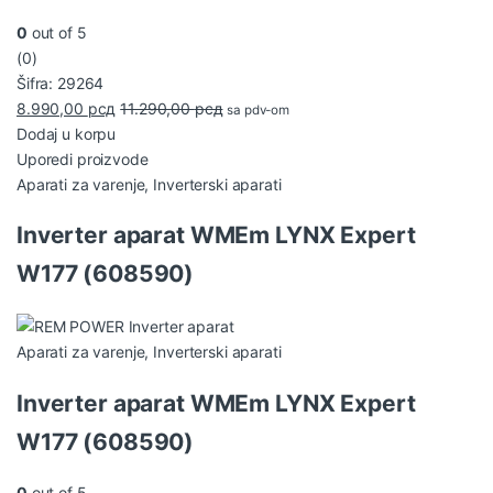
0
out of 5
(0)
Šifra: 29264
8.990,00
рсд
11.290,00
рсд
sa pdv-om
Dodaj u korpu
Uporedi proizvode
Aparati za varenje
,
Inverterski aparati
Inverter aparat WMEm LYNX Expert
W177 (608590)
Aparati za varenje
,
Inverterski aparati
Inverter aparat WMEm LYNX Expert
W177 (608590)
0
out of 5