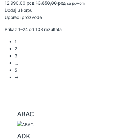
12.990,00
рсд
13.650,00
рсд
sa pdv-om
Dodaj u korpu
Uporedi proizvode
Sortirano po najnovijem
Prikaz 1–24 od 108 rezultata
1
2
3
…
5
→
ABAC
B
r
ADK
a