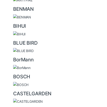
s
BENMAN
e
l
BIHUI
BLUE BIRD
BorMann
BOSCH
CASTELGARDEN