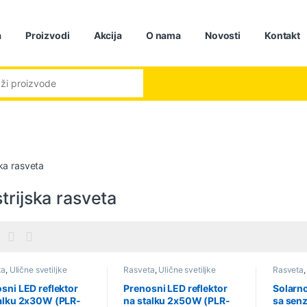
a
Proizvodi
Akcija
O nama
Novosti
Kontakt
:
ska rasveta
trijska rasveta
ta
,
Ulične svetiljke
Rasveta
,
Ulične svetiljke
Rasveta
sni LED reflektor
Prenosni LED reflektor
Solarno
alku 2x30W (PLR-
na stalku 2x50W (PLR-
sa sen