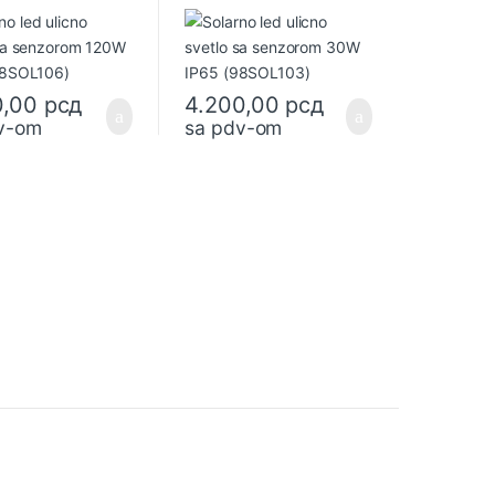
106)
(98SOL103)
0,00
рсд
4.200,00
рсд
v-om
sa pdv-om