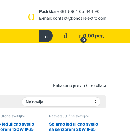
Podrška
+381 (0)61 65 444 90
E-mail: kontakt@koncarelektro.com
0,00
рсд
0
Sortirano po 
Prikazano je svih 6 rezultata
,
Ulične svetiljke
Rasveta
,
Ulične svetiljke
 led ulicno svetlo
Solarno led ulicno svetlo
zorom 120W IP65
sa senzorom 30W IP65