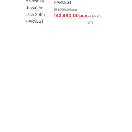
HARVEST
154.000,00
рсд
143.990,00
рсд
sa pdv-
om
B
r
a
n
d
s
C