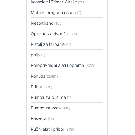
Kosacice i Trimeri Akcije
(290)
Motorni program ostalo
(2)
Nesortirano
(102)
Oprema za dvorište
(26)
Pistolj za farbanje
(14)
poljo
(1)
Poljoprivredni alati i oprema
(327)
Ponuda
(2.681)
Pribor
(370)
Pumpa za busilice
(1)
Pumpe za vodu
(118)
Rasveta
(14)
Ručni alat i pribor
(805)