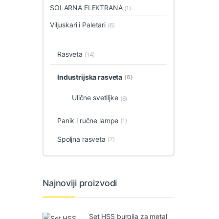
SOLARNA ELEKTRANA
(1)
Viljuskari i Paletari
(6)
Rasveta
(14)
Industrijska rasveta
(6)
Ulične svetiljke
(6)
Panik i ručne lampe
(1)
Spoljna rasveta
(7)
Najnoviji proizvodi
Set HSS burgija za metal