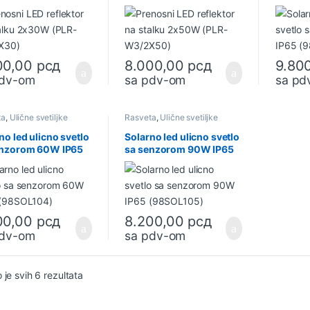
X30)
W3/2X50)
(98SOL
00,00
рсд
8.000,00
рсд
9.80
pdv-om
sa pdv-om
sa pd
ta
,
Ulične svetiljke
Rasveta
,
Ulične svetiljke
no led ulicno svetlo
Solarno led ulicno svetlo
enzorom 60W IP65
sa senzorom 90W IP65
OL104)
(98SOL105)
00,00
рсд
8.200,00
рсд
pdv-om
sa pdv-om
Sortirano po najnovijem
 je svih 6 rezultata