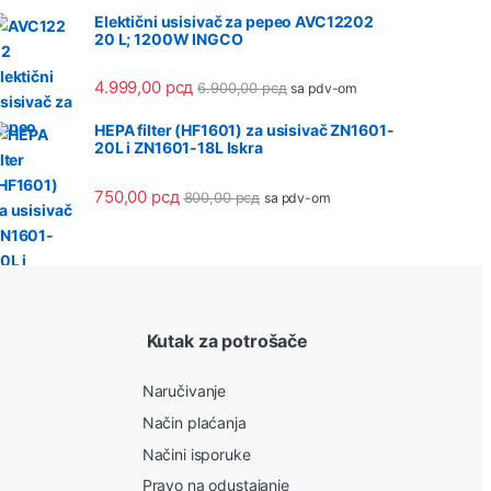
Elektični usisivač za pepeo AVC12202
20 L; 1200W INGCO
4.999,00
рсд
6.900,00
рсд
sa pdv-om
HEPA filter (HF1601) za usisivač ZN1601-
20L i ZN1601-18L Iskra
750,00
рсд
800,00
рсд
sa pdv-om
Kutak za potrošače
Naručivanje
Način plaćanja
Načini isporuke
Pravo na odustajanje