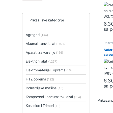
W3/2
Prikaži sve kategorije
6.3
sa 
Agregati
(134)
Rasve
Akumulatorski alat
(1.676)
Solar
Aparati za varenje
(166)
sa s
(98S
Električni alat
(1.257)
Elektromaterijal i oprema
(16)
HTZ oprema
(122)
6.3
sa 
Industrijske mašine
(48)
Kompresori i pneumatski alati
(194)
Prikazano
Kosacice i Trimeri
(48)