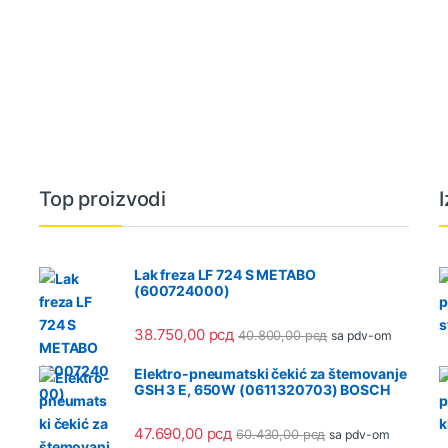
Top proizvodi
Lak freza LF 724 S METABO
(600724000)
38.750,00
рсд
40.800,00
рсд
sa pdv-om
Elektro-pneumatski čekić za štemovanje
GSH 3 E, 650W (0611320703) BOSCH
47.690,00
рсд
60.430,00
рсд
sa pdv-om