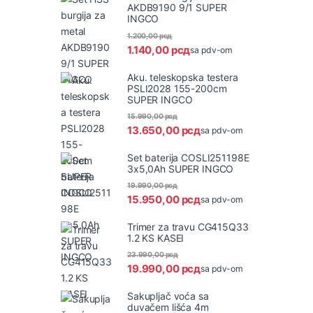
AKDB9190 9/1 SUPER
INGCO
1.200,00
рсд
1.140,00
рсд
sa pdv-om
Aku. teleskopska testera
PSLI2028 155-200cm
SUPER INGCO
15.990,00
рсд
13.650,00
рсд
sa pdv-om
Set baterija COSLI251198E
3x5,0Ah SUPER INGCO
19.990,00
рсд
15.950,00
рсд
sa pdv-om
Trimer za travu CG415Q33
1.2 KS KASEI
23.990,00
рсд
19.990,00
рсд
sa pdv-om
Sakupljač voća sa
duvačem lišća 4m