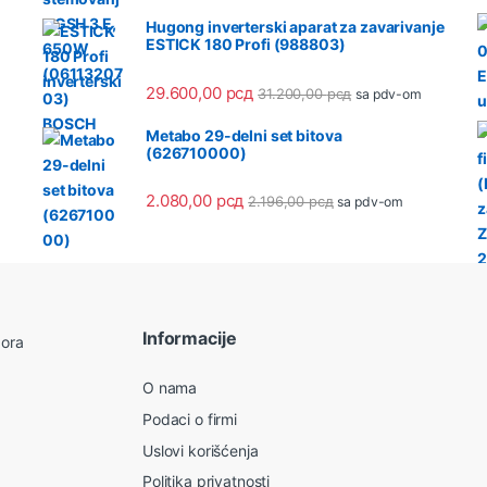
Hugong inverterski aparat za zavarivanje
ESTICK 180 Profi (988803)
29.600,00
рсд
31.200,00
рсд
sa pdv-om
Metabo 29-delni set bitova
(626710000)
2.080,00
рсд
2.196,00
рсд
sa pdv-om
Informacije
O nama
Podaci o firmi
Uslovi korišćenja
Politika privatnosti