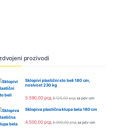
Izdvojeni prozivodi
Sklopivi plastični sto beli 180 cm,
nosivost 230 kg
5.590,00
рсд
8.125,00
рсд
sa pdv-om
Sklopiva plastična klupa bela 180 cm
4.500,00
рсд
6.000,00
рсд
sa pdv-om