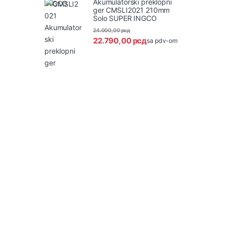
Akumulatorski preklopni
ger CMSLI2021 210mm
Solo SUPER INGCO
24.000,00
рсд
22.790,00
рсд
sa pdv-om
B
r
a
n
d
s
C