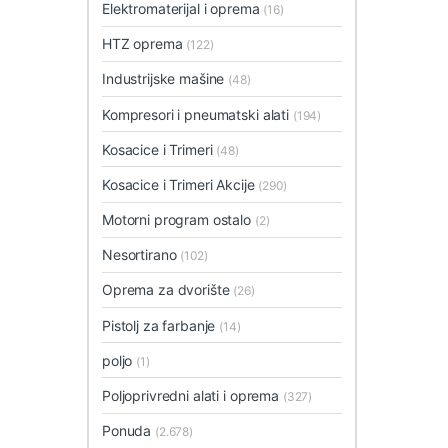
Elektromaterijal i oprema
(16)
HTZ oprema
(122)
Industrijske mašine
(48)
Kompresori i pneumatski alati
(194)
Kosacice i Trimeri
(48)
Kosacice i Trimeri Akcije
(290)
Motorni program ostalo
(2)
Nesortirano
(102)
Oprema za dvorište
(26)
Pistolj za farbanje
(14)
poljo
(1)
Poljoprivredni alati i oprema
(327)
Ponuda
(2.678)