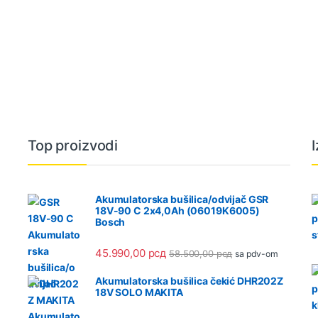
Top proizvodi
Akumulatorska bušilica/odvijač GSR
18V-90 C 2x4,0Ah (06019K6005)
Bosch
45.990,00
рсд
58.500,00
рсд
sa pdv-om
Akumulatorska bušilica čekić DHR202Z
18V SOLO MAKITA