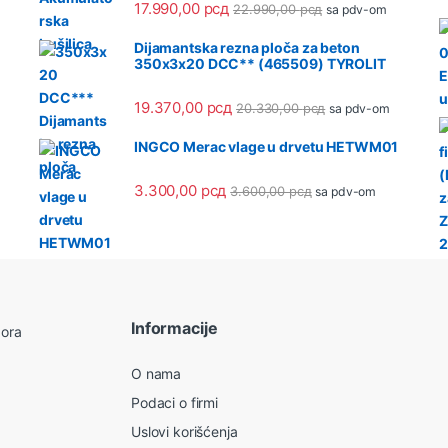
17.990,00
рсд
22.990,00
рсд
sa pdv-om
Dijamantska rezna ploča za beton
350x3x20 DCC** (465509) TYROLIT
19.370,00
рсд
20.330,00
рсд
sa pdv-om
INGCO Merac vlage u drvetu HETWM01
3.300,00
рсд
3.600,00
рсд
sa pdv-om
Informacije
O nama
Podaci o firmi
Uslovi korišćenja