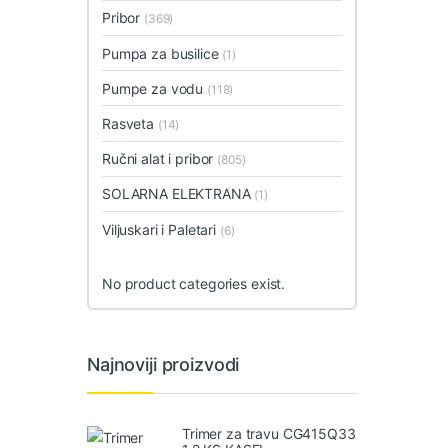
Pribor
(369)
Pumpa za busilice
(1)
Pumpe za vodu
(118)
Rasveta
(14)
Ručni alat i pribor
(805)
SOLARNA ELEKTRANA
(1)
Viljuskari i Paletari
(6)
No product categories exist.
Najnoviji proizvodi
Trimer za travu CG415Q33