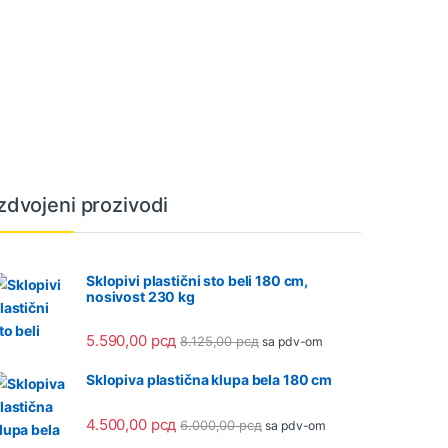
Izdvojeni prozivodi
Sklopivi plastični sto beli 180 cm,
nosivost 230 kg
5.590,00
рсд
8.125,00
рсд
sa pdv-om
Sklopiva plastična klupa bela 180 cm
4.500,00
рсд
6.000,00
рсд
sa pdv-om