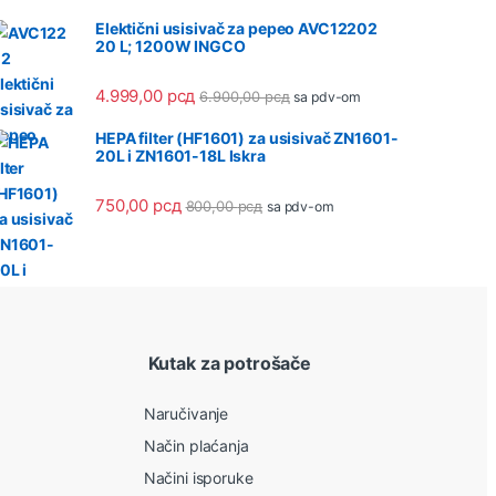
Elektični usisivač za pepeo AVC12202
20 L; 1200W INGCO
4.999,00
рсд
6.900,00
рсд
sa pdv-om
HEPA filter (HF1601) za usisivač ZN1601-
20L i ZN1601-18L Iskra
750,00
рсд
800,00
рсд
sa pdv-om
Kutak za potrošače
Naručivanje
Način plaćanja
Načini isporuke