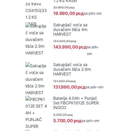
1.2 KS KASEI
23.990,00
рсд
19.990,00
рсд
sa pdv-om
Sakupljač voća sa
duvačem lišća 4m
HARVEST
154.000,00
рсд
143.990,00
рсд
sa pdv-
om
Sakupljač voća sa
duvačem lišća 2.9m
HARVEST
151.000,00
рсд
131.990,00
рсд
sa pdv-om
Baterija 4.0Ah + Punjač
Set FBCPK1012E SUPER
INGCO
6.000,00
рсд
5.700,00
рсд
sa pdv-om