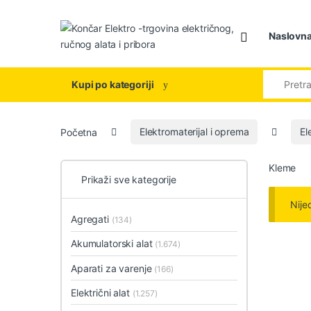
Skip to navigation
Skip to content
Naslovn
Search for
Kupi po kategoriji
Početna
Elektromaterijal i oprema
El
Kleme
Prikaži sve kategorije
Nije
Agregati
(134)
Akumulatorski alat
(1.674)
Aparati za varenje
(166)
Električni alat
(1.257)