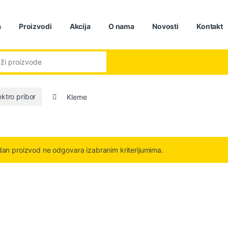
a
Proizvodi
Akcija
O nama
Novosti
Kontakt
:
ektro pribor
Kleme
dan proizvod ne odgovara izabranim kriterijumima.