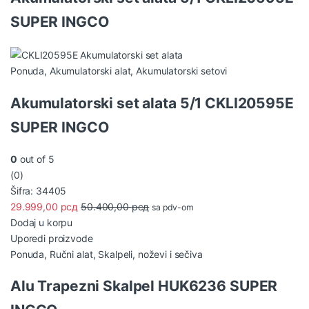
SUPER INGCO
Ponuda
,
Akumulatorski alat
,
Akumulatorski setovi
Akumulatorski set alata 5/1 CKLI20595E
SUPER INGCO
0
out of 5
(0)
Šifra: 34405
29.999,00
рсд
50.400,00
рсд
sa pdv-om
Dodaj u korpu
Uporedi proizvode
Ponuda
,
Ručni alat
,
Skalpeli, noževi i sečiva
Alu Trapezni Skalpel HUK6236 SUPER