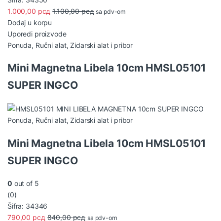
1.000,00
рсд
1.100,00
рсд
sa pdv-om
Dodaj u korpu
Uporedi proizvode
Ponuda
,
Ručni alat
,
Zidarski alat i pribor
Mini Magnetna Libela 10cm HMSL05101
SUPER INGCO
Ponuda
,
Ručni alat
,
Zidarski alat i pribor
Mini Magnetna Libela 10cm HMSL05101
SUPER INGCO
0
out of 5
(0)
Šifra: 34346
790,00
рсд
840,00
рсд
sa pdv-om