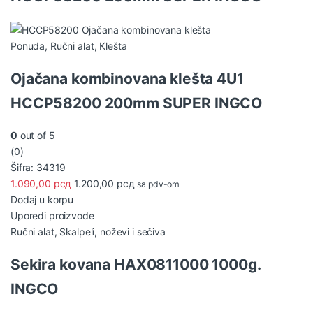
Ponuda
,
Ručni alat
,
Klešta
Ojačana kombinovana klešta 4U1
HCCP58200 200mm SUPER INGCO
0
out of 5
(0)
Šifra: 34319
1.090,00
рсд
1.200,00
рсд
sa pdv-om
Dodaj u korpu
Uporedi proizvode
Ručni alat
,
Skalpeli, noževi i sečiva
Sekira kovana HAX0811000 1000g.
INGCO