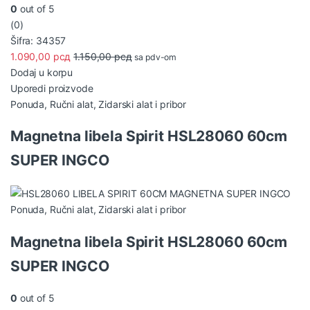
0
out of 5
(0)
Šifra: 34357
1.090,00
рсд
1.150,00
рсд
sa pdv-om
Dodaj u korpu
Uporedi proizvode
Ponuda
,
Ručni alat
,
Zidarski alat i pribor
Magnetna libela Spirit HSL28060 60cm
SUPER INGCO
Ponuda
,
Ručni alat
,
Zidarski alat i pribor
Magnetna libela Spirit HSL28060 60cm
SUPER INGCO
0
out of 5