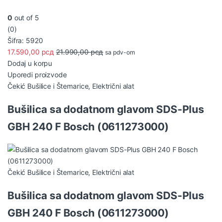
0
out of 5
(0)
Šifra: 5920
17.590,00
рсд
21.990,00
рсд
sa pdv-om
Dodaj u korpu
Uporedi proizvode
Čekić Bušilice i Štemarice
,
Električni alat
Bušilica sa dodatnom glavom SDS-Plus
GBH 240 F Bosch (0611273000)
Čekić Bušilice i Štemarice
,
Električni alat
Bušilica sa dodatnom glavom SDS-Plus
GBH 240 F Bosch (0611273000)