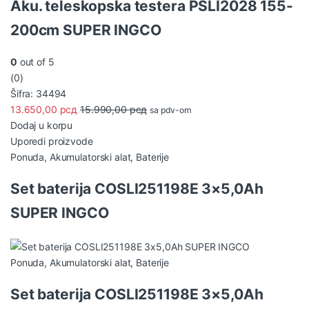
Aku. teleskopska testera PSLI2028 155-
200cm SUPER INGCO
0
out of 5
(0)
Šifra: 34494
13.650,00
рсд
15.990,00
рсд
sa pdv-om
Dodaj u korpu
Uporedi proizvode
Ponuda
,
Akumulatorski alat
,
Baterije
Set baterija COSLI251198E 3×5,0Ah
SUPER INGCO
Ponuda
,
Akumulatorski alat
,
Baterije
Set baterija COSLI251198E 3×5,0Ah