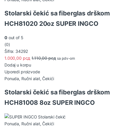
Stolarski čekić sa fiberglas drškom
HCH81020 20oz SUPER INGCO
0
out of 5
(0)
Šifra: 34292
1.000,00
рсд
1.110,00
рсд
sa pdv-om
Dodaj u korpu
Uporedi proizvode
Ponuda
,
Ručni alat
,
Čekići
Stolarski čekić sa fiberglas drškom
HCH81008 8oz SUPER INGCO
Ponuda
,
Ručni alat
,
Čekići