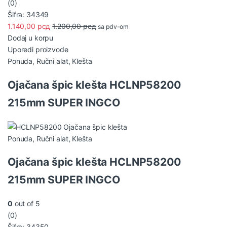
(0)
Šifra: 34349
1.140,00
рсд
1.200,00
рсд
sa pdv-om
Dodaj u korpu
Uporedi proizvode
Ponuda
,
Ručni alat
,
Klešta
Ojačana špic klešta HCLNP58200
215mm SUPER INGCO
Ponuda
,
Ručni alat
,
Klešta
Ojačana špic klešta HCLNP58200
215mm SUPER INGCO
0
out of 5
(0)
Šifra: 34350