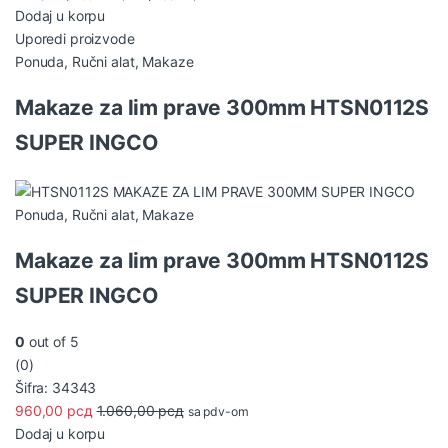
Dodaj u korpu
Uporedi proizvode
Ponuda
,
Ručni alat
,
Makaze
Makaze za lim prave 300mm HTSN0112S
SUPER INGCO
Ponuda
,
Ručni alat
,
Makaze
Makaze za lim prave 300mm HTSN0112S
SUPER INGCO
0
out of 5
(0)
Šifra: 34343
960,00
рсд
1.060,00
рсд
sa pdv-om
Dodaj u korpu