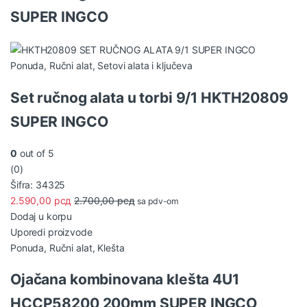
SUPER INGCO
Ponuda
,
Ručni alat
,
Setovi alata i ključeva
Set ručnog alata u torbi 9/1 HKTH20809
SUPER INGCO
0
out of 5
(0)
Šifra: 34325
2.590,00
рсд
2.700,00
рсд
sa pdv-om
Dodaj u korpu
Uporedi proizvode
Ponuda
,
Ručni alat
,
Klešta
Ojačana kombinovana klešta 4U1
HCCP58200 200mm SUPER INGCO