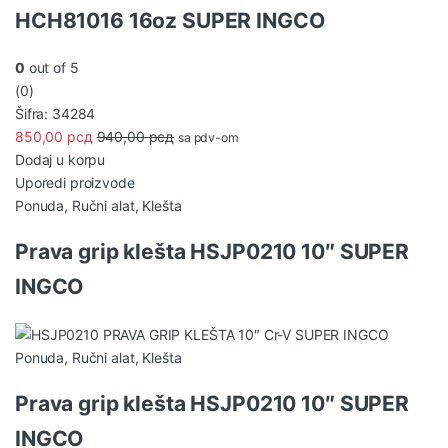
HCH81016 16oz SUPER INGCO
0
out of 5
(0)
Šifra: 34284
850,00
рсд
940,00
рсд
sa pdv-om
Dodaj u korpu
Uporedi proizvode
Ponuda
,
Ručni alat
,
Klešta
Prava grip klešta HSJP0210 10″ SUPER
INGCO
Ponuda
,
Ručni alat
,
Klešta
Prava grip klešta HSJP0210 10″ SUPER
INGCO