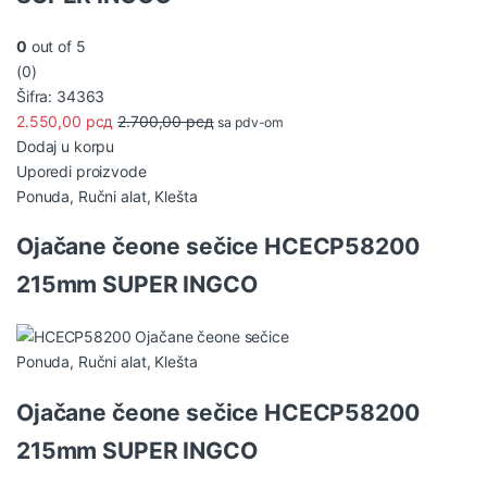
0
out of 5
(0)
Šifra: 34363
2.550,00
рсд
2.700,00
рсд
sa pdv-om
Dodaj u korpu
Uporedi proizvode
Ponuda
,
Ručni alat
,
Klešta
Ojačane čeone sečice HCECP58200
215mm SUPER INGCO
Ponuda
,
Ručni alat
,
Klešta
Ojačane čeone sečice HCECP58200
215mm SUPER INGCO