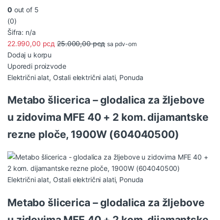
0
out of 5
(0)
Šifra: n/a
22.990,00
рсд
25.000,00
рсд
sa pdv-om
Dodaj u korpu
Uporedi proizvode
Električni alat
,
Ostali električni alati
,
Ponuda
Metabo šlicerica – glodalica za žljebove
u zidovima MFE 40 + 2 kom. dijamantske
rezne ploče, 1900W (604040500)
Električni alat
,
Ostali električni alati
,
Ponuda
Metabo šlicerica – glodalica za žljebove
u zidovima MFE 40 + 2 kom. dijamantske