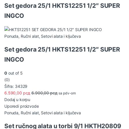
Set gedora 25/1 HKTS12251 1/2″ SUPER
INGCO
Ponuda
,
Ručni alat
,
Setovi alata i ključeva
Set gedora 25/1 HKTS12251 1/2″ SUPER
INGCO
0
out of 5
(0)
Šifra: 34329
6.590,00
рсд
6.900,00
рсд
sa pdv-om
Dodaj u korpu
Uporedi proizvode
Ponuda
,
Ručni alat
,
Setovi alata i ključeva
Set ručnog alata u torbi 9/1 HKTH20809