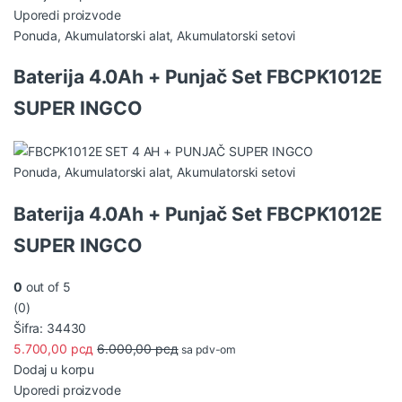
Uporedi proizvode
Ponuda
,
Akumulatorski alat
,
Akumulatorski setovi
Baterija 4.0Ah + Punjač Set FBCPK1012E
SUPER INGCO
Ponuda
,
Akumulatorski alat
,
Akumulatorski setovi
Baterija 4.0Ah + Punjač Set FBCPK1012E
SUPER INGCO
0
out of 5
(0)
Šifra: 34430
5.700,00
рсд
6.000,00
рсд
sa pdv-om
Dodaj u korpu
Uporedi proizvode