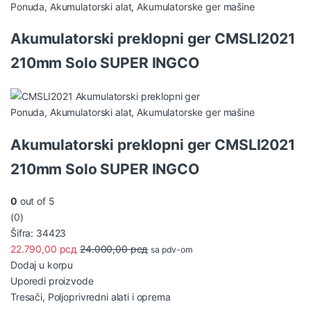
Ponuda
,
Akumulatorski alat
,
Akumulatorske ger mašine
Akumulatorski preklopni ger CMSLI2021
210mm Solo SUPER INGCO
Ponuda
,
Akumulatorski alat
,
Akumulatorske ger mašine
Akumulatorski preklopni ger CMSLI2021
210mm Solo SUPER INGCO
0
out of 5
(0)
Šifra: 34423
22.790,00
рсд
24.000,00
рсд
sa pdv-om
Dodaj u korpu
Uporedi proizvode
Tresači
,
Poljoprivredni alati i oprema