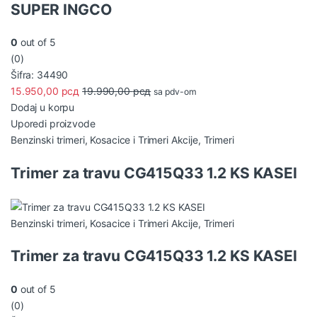
SUPER INGCO
0
out of 5
(0)
Šifra: 34490
15.950,00
рсд
19.990,00
рсд
sa pdv-om
Dodaj u korpu
Uporedi proizvode
Benzinski trimeri
,
Kosacice i Trimeri Akcije
,
Trimeri
Trimer za travu CG415Q33 1.2 KS KASEI
Benzinski trimeri
,
Kosacice i Trimeri Akcije
,
Trimeri
Trimer za travu CG415Q33 1.2 KS KASEI
0
out of 5
(0)