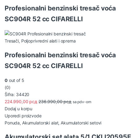
Profesionalni benzinski tresač voća
SC904R 52 cc CIFARELLI
Tresači
,
Poljoprivredni alati i oprema
Profesionalni benzinski tresač voća
SC904R 52 cc CIFARELLI
0
out of 5
(0)
Šifra: 34420
224.990,00
рсд
236.990,00
рсд
sa pdv-om
Dodaj u korpu
Uporedi proizvode
Ponuda
,
Akumulatorski alat
,
Akumulatorski setovi
Akumulatorski set alata 5/1 CKLI20595E