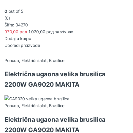
0
out of 5
(0)
Šifra: 34270
970,00
рсд
1.020,00
рсд
sa pdv-om
Dodaj u korpu
Uporedi proizvode
Ponuda
,
Električni alat
,
Brusilice
Električna ugaona velika brusilica
2200W GA9020 MAKITA
Ponuda
,
Električni alat
,
Brusilice
Električna ugaona velika brusilica
2200W GA9020 MAKITA