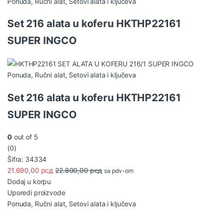
Ponuda
,
Ručni alat
,
Setovi alata i ključeva
Set 216 alata u koferu HKTHP22161
SUPER INGCO
Ponuda
,
Ručni alat
,
Setovi alata i ključeva
Set 216 alata u koferu HKTHP22161
SUPER INGCO
0
out of 5
(0)
Šifra: 34334
21.690,00
рсд
22.800,00
рсд
sa pdv-om
Dodaj u korpu
Uporedi proizvode
Ponuda
,
Ručni alat
,
Setovi alata i ključeva