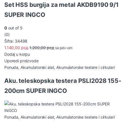
t
Set HSS burgija za metal AKDB9190 9/1
C
SUPER INGCO
a
0
out of 5
r
(0)
Šifra: 34498
o
1.140,00
рсд
1.200,00
рсд
sa pdv-om
u
Dodaj u korpu
Uporedi proizvode
s
Ponuda
,
Akumulatorski alat
,
Akumulatorske testere i cirkulari
e
Aku. teleskopska testera PSLI2028 155-
l
200cm SUPER INGCO
T
a
b
Ponuda
,
Akumulatorski alat
,
Akumulatorske testere i cirkulari
s