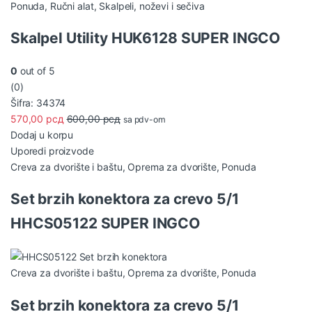
Ponuda
,
Ručni alat
,
Skalpeli, noževi i sečiva
Skalpel Utility HUK6128 SUPER INGCO
0
out of 5
(0)
Šifra: 34374
570,00
рсд
600,00
рсд
sa pdv-om
Dodaj u korpu
Uporedi proizvode
Creva za dvorište i baštu
,
Oprema za dvorište
,
Ponuda
Set brzih konektora za crevo 5/1
HHCS05122 SUPER INGCO
Creva za dvorište i baštu
,
Oprema za dvorište
,
Ponuda
Set brzih konektora za crevo 5/1