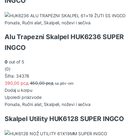
INGCO
Ponuda
,
Ručni alat
,
Skalpeli, noževi i sečiva
Alu Trapezni Skalpel HUK6236 SUPER
INGCO
0
out of 5
(0)
Šifra: 34378
390,00
рсд
450,00
рсд
sa pdv-om
Dodaj u korpu
Uporedi proizvode
Ponuda
,
Ručni alat
,
Skalpeli, noževi i sečiva
Skalpel Utility HUK6128 SUPER INGCO