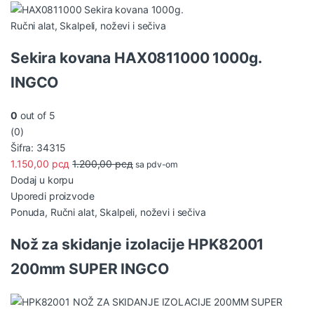
Ručni alat
,
Skalpeli, noževi i sečiva
Sekira kovana HAX0811000 1000g.
INGCO
0
out of 5
(0)
Šifra: 34315
1.150,00
рсд
1.200,00
рсд
sa pdv-om
Dodaj u korpu
Uporedi proizvode
Ponuda
,
Ručni alat
,
Skalpeli, noževi i sečiva
Nož za skidanje izolacije HPK82001
200mm SUPER INGCO