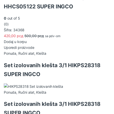
HHCS05122 SUPER INGCO
0
out of 5
(0)
Šifra: 34368
420,00
рсд
500,00
рсд
sa pdv-om
Dodaj u korpu
Uporedi proizvode
Ponuda
,
Ručni alat
,
Klešta
Set izolovanih klešta 3/1 HIKPS28318
SUPER INGCO
Ponuda
,
Ručni alat
,
Klešta
Set izolovanih klešta 3/1 HIKPS28318
SUPER INGCO