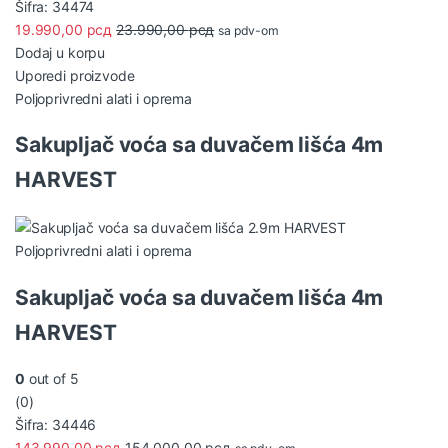
Šifra: 34474
19.990,00
рсд
23.990,00
рсд
sa pdv-om
Dodaj u korpu
Uporedi proizvode
Poljoprivredni alati i oprema
Sakupljač voća sa duvačem lišća 4m
HARVEST
Poljoprivredni alati i oprema
Sakupljač voća sa duvačem lišća 4m
HARVEST
0
out of 5
(0)
Šifra: 34446
143.990,00
рсд
154.000,00
рсд