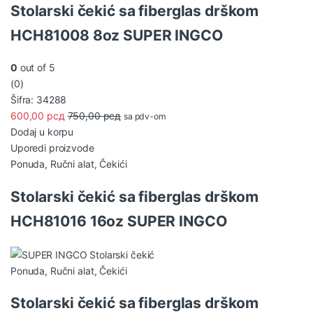
Stolarski čekić sa fiberglas drškom
HCH81008 8oz SUPER INGCO
0
out of 5
(0)
Šifra: 34288
600,00
рсд
750,00
рсд
sa pdv-om
Dodaj u korpu
Uporedi proizvode
Ponuda
,
Ručni alat
,
Čekići
Stolarski čekić sa fiberglas drškom
HCH81016 16oz SUPER INGCO
Ponuda
,
Ručni alat
,
Čekići
Stolarski čekić sa fiberglas drškom