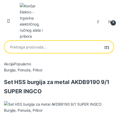
Skip to navigation
Skip to content
0
Pretraga za:
Akcija
Popularno
P
Burgije
,
Ponuda
,
Pribor
r
Set HSS burgija za metal AKDB9190 9/1
o
SUPER INGCO
d
u
Burgije
,
Ponuda
,
Pribor
c