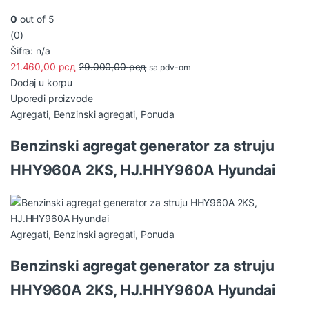
0
out of 5
(0)
Šifra: n/a
21.460,00
рсд
29.000,00
рсд
sa pdv-om
Dodaj u korpu
Uporedi proizvode
Agregati
,
Benzinski agregati
,
Ponuda
Benzinski agregat generator za struju
HHY960A 2KS, HJ.HHY960A Hyundai
Agregati
,
Benzinski agregati
,
Ponuda
Benzinski agregat generator za struju
HHY960A 2KS, HJ.HHY960A Hyundai