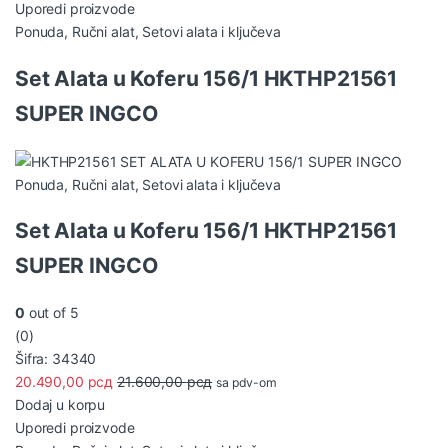
Uporedi proizvode
Ponuda
,
Ručni alat
,
Setovi alata i ključeva
Set Alata u Koferu 156/1 HKTHP21561
SUPER INGCO
Ponuda
,
Ručni alat
,
Setovi alata i ključeva
Set Alata u Koferu 156/1 HKTHP21561
SUPER INGCO
0
out of 5
(0)
Šifra: 34340
20.490,00
рсд
21.600,00
рсд
sa pdv-om
Dodaj u korpu
Uporedi proizvode