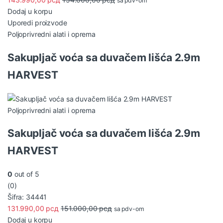
sa pdv-om
Dodaj u korpu
Uporedi proizvode
Poljoprivredni alati i oprema
Sakupljač voća sa duvačem lišća 2.9m
HARVEST
Poljoprivredni alati i oprema
Sakupljač voća sa duvačem lišća 2.9m
HARVEST
0
out of 5
(0)
Šifra: 34441
131.990,00
рсд
151.000,00
рсд
sa pdv-om
Dodaj u korpu