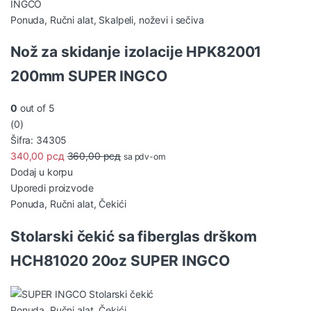
Ponuda
,
Ručni alat
,
Skalpeli, noževi i sečiva
Nož za skidanje izolacije HPK82001
200mm SUPER INGCO
0
out of 5
(0)
Šifra: 34305
340,00
рсд
360,00
рсд
sa pdv-om
Dodaj u korpu
Uporedi proizvode
Ponuda
,
Ručni alat
,
Čekići
Stolarski čekić sa fiberglas drškom
HCH81020 20oz SUPER INGCO
Ponuda
,
Ručni alat
,
Čekići