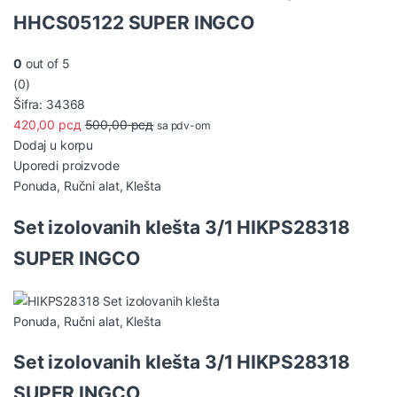
HHCS05122 SUPER INGCO
0
out of 5
(0)
Šifra: 34368
420,00
рсд
500,00
рсд
sa pdv-om
Dodaj u korpu
Uporedi proizvode
Ponuda
,
Ručni alat
,
Klešta
Set izolovanih klešta 3/1 HIKPS28318
SUPER INGCO
Ponuda
,
Ručni alat
,
Klešta
Set izolovanih klešta 3/1 HIKPS28318
SUPER INGCO