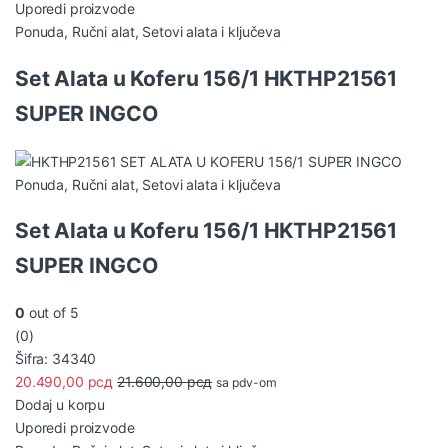
Uporedi proizvode
Ponuda
,
Ručni alat
,
Setovi alata i ključeva
Set Alata u Koferu 156/1 HKTHP21561
SUPER INGCO
Ponuda
,
Ručni alat
,
Setovi alata i ključeva
Set Alata u Koferu 156/1 HKTHP21561
SUPER INGCO
0
out of 5
(0)
Šifra: 34340
20.490,00
рсд
21.600,00
рсд
sa pdv-om
Dodaj u korpu
Uporedi proizvode