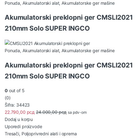
Ponuda
,
Akumulatorski alat
,
Akumulatorske ger mašine
Akumulatorski preklopni ger CMSLI2021
210mm Solo SUPER INGCO
Ponuda
,
Akumulatorski alat
,
Akumulatorske ger mašine
Akumulatorski preklopni ger CMSLI2021
210mm Solo SUPER INGCO
0
out of 5
(0)
Šifra: 34423
22.790,00
рсд
24.000,00
рсд
sa pdv-om
Dodaj u korpu
Uporedi proizvode
Tresači
,
Poljoprivredni alati i oprema