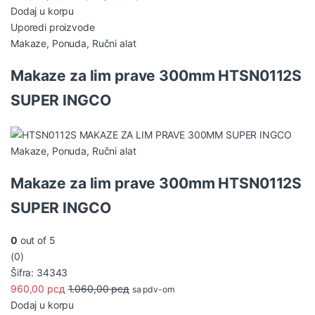
Dodaj u korpu
Uporedi proizvode
Makaze
,
Ponuda
,
Ručni alat
Makaze za lim prave 300mm HTSN0112S
SUPER INGCO
Makaze
,
Ponuda
,
Ručni alat
Makaze za lim prave 300mm HTSN0112S
SUPER INGCO
0
out of 5
(0)
Šifra: 34343
960,00
рсд
1.060,00
рсд
sa pdv-om
Dodaj u korpu