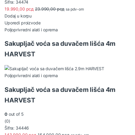
Šifra: 34474
19.990,00
рсд
23.990,00
рсд
sa pdv-om
Dodaj u korpu
Uporedi proizvode
Poljoprivredni alati i oprema
Sakupljač voća sa duvačem lišća 4m
HARVEST
Poljoprivredni alati i oprema
Sakupljač voća sa duvačem lišća 4m
HARVEST
0
out of 5
(0)
Šifra: 34446
143.990,00
рсд
154.000,00
рсд