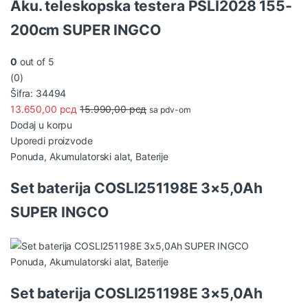
Aku. teleskopska testera PSLI2028 155-
200cm SUPER INGCO
0
out of 5
(0)
Šifra: 34494
13.650,00
рсд
15.990,00
рсд
sa pdv-om
Dodaj u korpu
Uporedi proizvode
Ponuda
,
Akumulatorski alat
,
Baterije
Set baterija COSLI251198E 3×5,0Ah
SUPER INGCO
Ponuda
,
Akumulatorski alat
,
Baterije
Set baterija COSLI251198E 3×5,0Ah