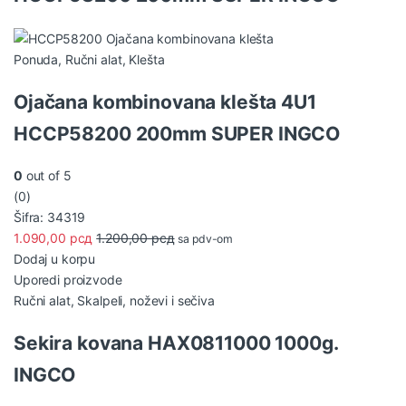
Ponuda
,
Ručni alat
,
Klešta
Ojačana kombinovana klešta 4U1
HCCP58200 200mm SUPER INGCO
0
out of 5
(0)
Šifra: 34319
1.090,00
рсд
1.200,00
рсд
sa pdv-om
Dodaj u korpu
Uporedi proizvode
Ručni alat
,
Skalpeli, noževi i sečiva
Sekira kovana HAX0811000 1000g.
INGCO