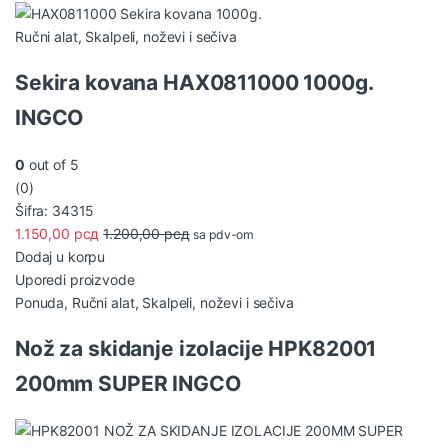
Ručni alat
,
Skalpeli, noževi i sečiva
Sekira kovana HAX0811000 1000g.
INGCO
0
out of 5
(0)
Šifra: 34315
1.150,00
рсд
1.200,00
рсд
sa pdv-om
Dodaj u korpu
Uporedi proizvode
Ponuda
,
Ručni alat
,
Skalpeli, noževi i sečiva
Nož za skidanje izolacije HPK82001
200mm SUPER INGCO