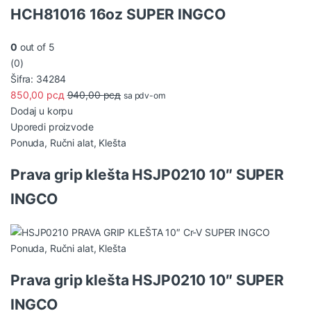
HCH81016 16oz SUPER INGCO
0
out of 5
(0)
Šifra: 34284
850,00
рсд
940,00
рсд
sa pdv-om
Dodaj u korpu
Uporedi proizvode
Ponuda
,
Ručni alat
,
Klešta
Prava grip klešta HSJP0210 10″ SUPER
INGCO
Ponuda
,
Ručni alat
,
Klešta
Prava grip klešta HSJP0210 10″ SUPER
INGCO