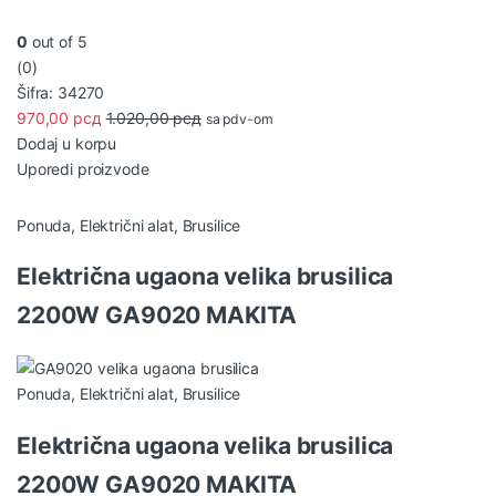
0
out of 5
(0)
Šifra: 34270
970,00
рсд
1.020,00
рсд
sa pdv-om
Dodaj u korpu
Uporedi proizvode
Ponuda
,
Električni alat
,
Brusilice
Električna ugaona velika brusilica
2200W GA9020 MAKITA
Ponuda
,
Električni alat
,
Brusilice
Električna ugaona velika brusilica
2200W GA9020 MAKITA