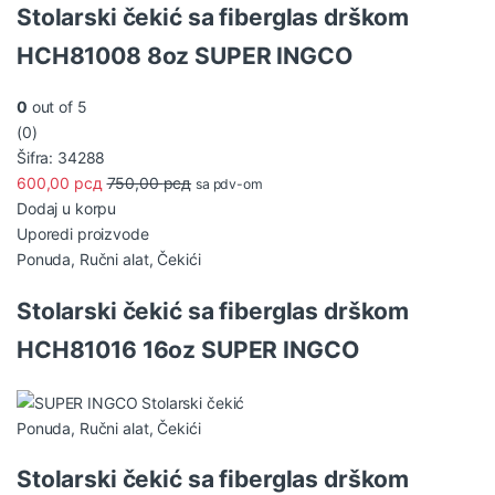
Stolarski čekić sa fiberglas drškom
HCH81008 8oz SUPER INGCO
0
out of 5
(0)
Šifra: 34288
600,00
рсд
750,00
рсд
sa pdv-om
Dodaj u korpu
Uporedi proizvode
Ponuda
,
Ručni alat
,
Čekići
Stolarski čekić sa fiberglas drškom
HCH81016 16oz SUPER INGCO
Ponuda
,
Ručni alat
,
Čekići
Stolarski čekić sa fiberglas drškom