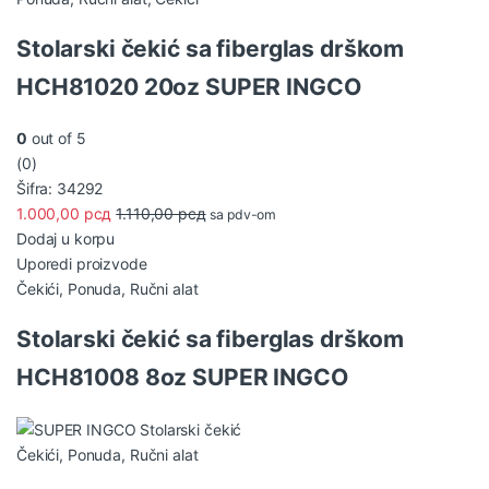
Stolarski čekić sa fiberglas drškom
HCH81020 20oz SUPER INGCO
0
out of 5
(0)
Šifra: 34292
1.000,00
рсд
1.110,00
рсд
sa pdv-om
Dodaj u korpu
Uporedi proizvode
Čekići
,
Ponuda
,
Ručni alat
Stolarski čekić sa fiberglas drškom
HCH81008 8oz SUPER INGCO
Čekići
,
Ponuda
,
Ručni alat