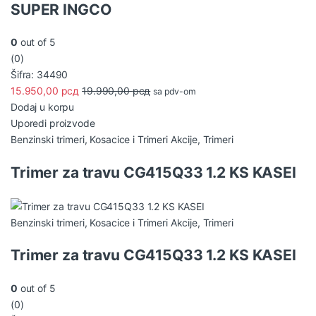
SUPER INGCO
0
out of 5
(0)
Šifra: 34490
15.950,00
рсд
19.990,00
рсд
sa pdv-om
Dodaj u korpu
Uporedi proizvode
Benzinski trimeri
,
Kosacice i Trimeri Akcije
,
Trimeri
Trimer za travu CG415Q33 1.2 KS KASEI
Benzinski trimeri
,
Kosacice i Trimeri Akcije
,
Trimeri
Trimer za travu CG415Q33 1.2 KS KASEI
0
out of 5
(0)