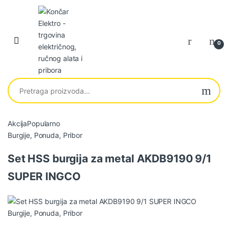
Skip to navigation
Skip to content
0
Pretraga za:
Akcija
Popularno
P
Burgije
,
Ponuda
,
Pribor
r
Set HSS burgija za metal AKDB9190 9/1
o
SUPER INGCO
d
u
Burgije
,
Ponuda
,
Pribor
c