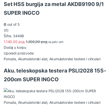
t
Set HSS burgija za metal AKDB9190 9/1
C
SUPER INGCO
a
0
out of 5
r
(0)
Šifra: 34498
o
1.140,00
рсд
1.200,00
рсд
sa pdv-om
u
Dodaj u korpu
Uporedi proizvode
s
Ponuda
,
Akumulatorski alat
,
Akumulatorske testere i cirkulari
e
Aku. teleskopska testera PSLI2028 155-
l
200cm SUPER INGCO
T
a
b
Ponuda
,
Akumulatorski alat
,
Akumulatorske testere i cirkulari
s