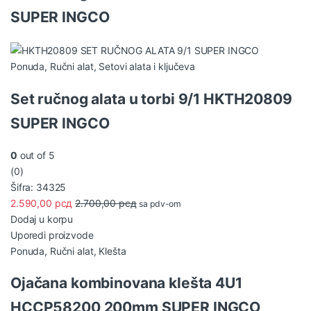
SUPER INGCO
Ponuda
,
Ručni alat
,
Setovi alata i ključeva
Set ručnog alata u torbi 9/1 HKTH20809
SUPER INGCO
0
out of 5
(0)
Šifra: 34325
2.590,00
рсд
2.700,00
рсд
sa pdv-om
Dodaj u korpu
Uporedi proizvode
Ponuda
,
Ručni alat
,
Klešta
Ojačana kombinovana klešta 4U1
HCCP58200 200mm SUPER INGCO