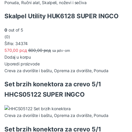
Ponuda
,
Ručni alat
,
Skalpeli, noževi i sečiva
Skalpel Utility HUK6128 SUPER INGCO
0
out of 5
(0)
Šifra: 34374
570,00
рсд
600,00
рсд
sa pdv-om
Dodaj u korpu
Uporedi proizvode
Creva za dvorište i baštu
,
Oprema za dvorište
,
Ponuda
Set brzih konektora za crevo 5/1
HHCS05122 SUPER INGCO
Creva za dvorište i baštu
,
Oprema za dvorište
,
Ponuda
Set brzih konektora za crevo 5/1