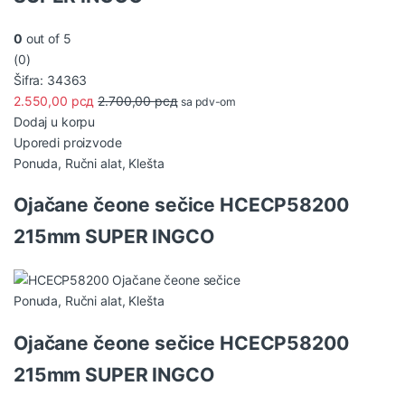
0
out of 5
(0)
Šifra: 34363
2.550,00
рсд
2.700,00
рсд
sa pdv-om
Dodaj u korpu
Uporedi proizvode
Ponuda
,
Ručni alat
,
Klešta
Ojačane čeone sečice HCECP58200
215mm SUPER INGCO
Ponuda
,
Ručni alat
,
Klešta
Ojačane čeone sečice HCECP58200
215mm SUPER INGCO