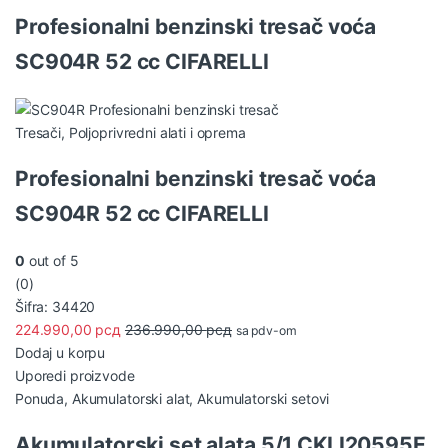
Profesionalni benzinski tresač voća
SC904R 52 cc CIFARELLI
Tresači
,
Poljoprivredni alati i oprema
Profesionalni benzinski tresač voća
SC904R 52 cc CIFARELLI
0
out of 5
(0)
Šifra: 34420
224.990,00
рсд
236.990,00
рсд
sa pdv-om
Dodaj u korpu
Uporedi proizvode
Ponuda
,
Akumulatorski alat
,
Akumulatorski setovi
Akumulatorski set alata 5/1 CKLI20595E