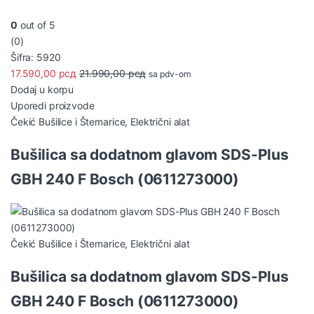
0
out of 5
(0)
Šifra: 5920
17.590,00
рсд
21.990,00
рсд
sa pdv-om
Dodaj u korpu
Uporedi proizvode
Čekić Bušilice i Štemarice
,
Električni alat
Bušilica sa dodatnom glavom SDS-Plus
GBH 240 F Bosch (0611273000)
Čekić Bušilice i Štemarice
,
Električni alat
Bušilica sa dodatnom glavom SDS-Plus
GBH 240 F Bosch (0611273000)