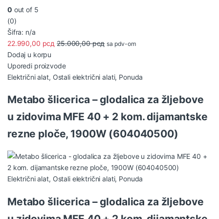
0
out of 5
(0)
Šifra: n/a
22.990,00
рсд
25.000,00
рсд
sa pdv-om
Dodaj u korpu
Uporedi proizvode
Električni alat
,
Ostali električni alati
,
Ponuda
Metabo šlicerica – glodalica za žljebove
u zidovima MFE 40 + 2 kom. dijamantske
rezne ploče, 1900W (604040500)
Električni alat
,
Ostali električni alati
,
Ponuda
Metabo šlicerica – glodalica za žljebove
u zidovima MFE 40 + 2 kom. dijamantske