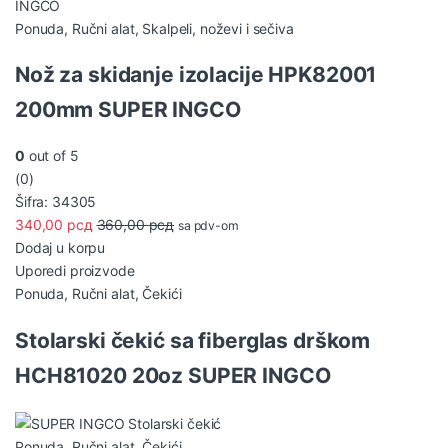
Ponuda
,
Ručni alat
,
Skalpeli, noževi i sečiva
Nož za skidanje izolacije HPK82001
200mm SUPER INGCO
0
out of 5
(0)
Šifra: 34305
340,00
рсд
360,00
рсд
sa pdv-om
Dodaj u korpu
Uporedi proizvode
Ponuda
,
Ručni alat
,
Čekići
Stolarski čekić sa fiberglas drškom
HCH81020 20oz SUPER INGCO
Ponuda
,
Ručni alat
,
Čekići