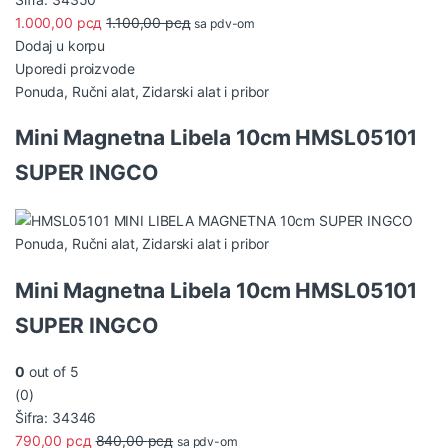
1.000,00
рсд
1.100,00
рсд
sa pdv-om
Dodaj u korpu
Uporedi proizvode
Ponuda
,
Ručni alat
,
Zidarski alat i pribor
Mini Magnetna Libela 10cm HMSL05101
SUPER INGCO
Ponuda
,
Ručni alat
,
Zidarski alat i pribor
Mini Magnetna Libela 10cm HMSL05101
SUPER INGCO
0
out of 5
(0)
Šifra: 34346
790,00
рсд
840,00
рсд
sa pdv-om