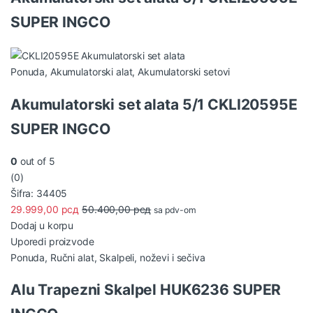
SUPER INGCO
Ponuda
,
Akumulatorski alat
,
Akumulatorski setovi
Akumulatorski set alata 5/1 CKLI20595E
SUPER INGCO
0
out of 5
(0)
Šifra: 34405
29.999,00
рсд
50.400,00
рсд
sa pdv-om
Dodaj u korpu
Uporedi proizvode
Ponuda
,
Ručni alat
,
Skalpeli, noževi i sečiva
Alu Trapezni Skalpel HUK6236 SUPER