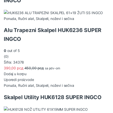
INGCO
Ponuda
,
Ručni alat
,
Skalpeli, noževi i sečiva
Alu Trapezni Skalpel HUK6236 SUPER
INGCO
0
out of 5
(0)
Šifra: 34378
390,00
рсд
450,00
рсд
sa pdv-om
Dodaj u korpu
Uporedi proizvode
Ponuda
,
Ručni alat
,
Skalpeli, noževi i sečiva
Skalpel Utility HUK6128 SUPER INGCO