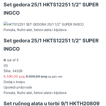
Set gedora 25/1 HKTS12251 1/2″ SUPER
INGCO
Ponuda
,
Ručni alat
,
Setovi alata i ključeva
Set gedora 25/1 HKTS12251 1/2″ SUPER
INGCO
0
out of 5
(0)
Šifra: 34329
6.590,00
рсд
6.900,00
рсд
sa pdv-om
Dodaj u korpu
Uporedi proizvode
Ponuda
,
Ručni alat
,
Setovi alata i ključeva
Set ručnog alata u torbi 9/1 HKTH20809