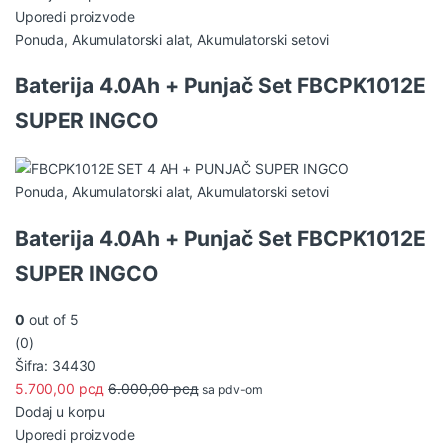
Uporedi proizvode
Ponuda
,
Akumulatorski alat
,
Akumulatorski setovi
Baterija 4.0Ah + Punjač Set FBCPK1012E
SUPER INGCO
Ponuda
,
Akumulatorski alat
,
Akumulatorski setovi
Baterija 4.0Ah + Punjač Set FBCPK1012E
SUPER INGCO
0
out of 5
(0)
Šifra: 34430
5.700,00
рсд
6.000,00
рсд
sa pdv-om
Dodaj u korpu
Uporedi proizvode