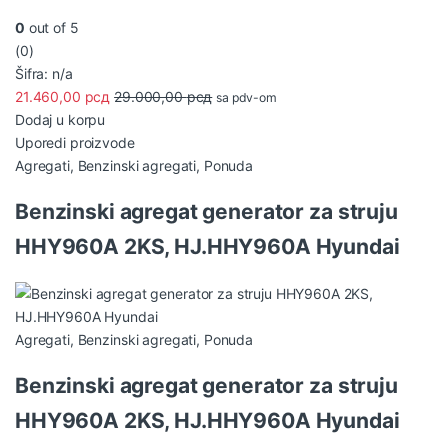
0
out of 5
(0)
Šifra: n/a
21.460,00
рсд
29.000,00
рсд
sa pdv-om
Dodaj u korpu
Uporedi proizvode
Agregati
,
Benzinski agregati
,
Ponuda
Benzinski agregat generator za struju
HHY960A 2KS, HJ.HHY960A Hyundai
Agregati
,
Benzinski agregati
,
Ponuda
Benzinski agregat generator za struju
HHY960A 2KS, HJ.HHY960A Hyundai