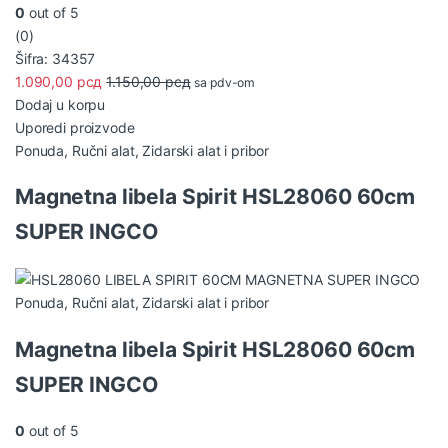
0
out of 5
(0)
Šifra: 34357
1.090,00
рсд
1.150,00
рсд
sa pdv-om
Dodaj u korpu
Uporedi proizvode
Ponuda
,
Ručni alat
,
Zidarski alat i pribor
Magnetna libela Spirit HSL28060 60cm
SUPER INGCO
Ponuda
,
Ručni alat
,
Zidarski alat i pribor
Magnetna libela Spirit HSL28060 60cm
SUPER INGCO
0
out of 5