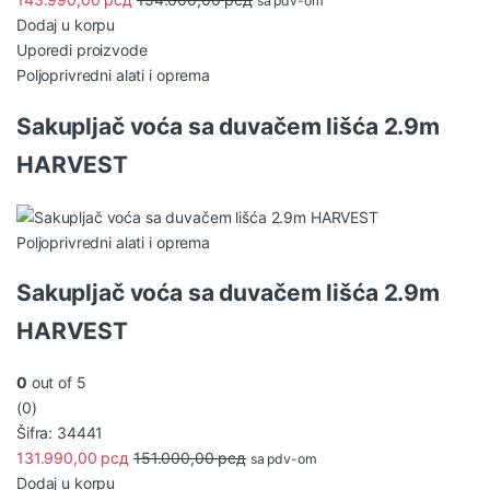
sa pdv-om
Dodaj u korpu
Uporedi proizvode
Poljoprivredni alati i oprema
Sakupljač voća sa duvačem lišća 2.9m
HARVEST
Poljoprivredni alati i oprema
Sakupljač voća sa duvačem lišća 2.9m
HARVEST
0
out of 5
(0)
Šifra: 34441
131.990,00
рсд
151.000,00
рсд
sa pdv-om
Dodaj u korpu