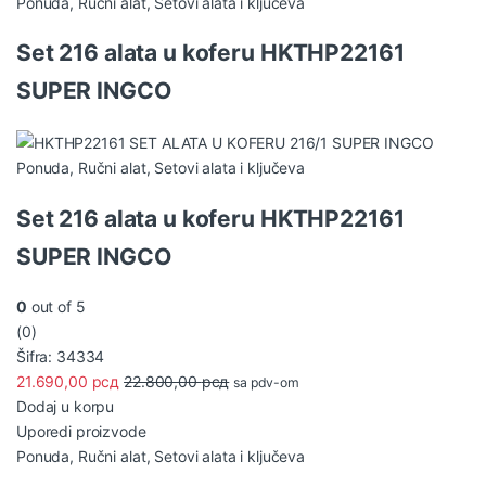
Ponuda
,
Ručni alat
,
Setovi alata i ključeva
Set 216 alata u koferu HKTHP22161
SUPER INGCO
Ponuda
,
Ručni alat
,
Setovi alata i ključeva
Set 216 alata u koferu HKTHP22161
SUPER INGCO
0
out of 5
(0)
Šifra: 34334
21.690,00
рсд
22.800,00
рсд
sa pdv-om
Dodaj u korpu
Uporedi proizvode
Ponuda
,
Ručni alat
,
Setovi alata i ključeva