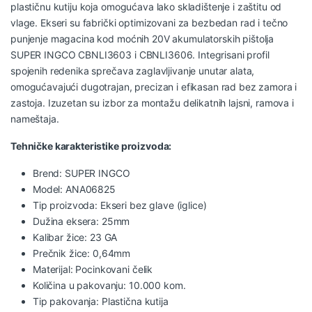
plastičnu kutiju koja omogućava lako skladištenje i zaštitu od
vlage. Ekseri su fabrički optimizovani za bezbedan rad i tečno
punjenje magacina kod moćnih 20V akumulatorskih pištolja
SUPER INGCO CBNLI3603 i CBNLI3606. Integrisani profil
spojenih redenika sprečava zaglavljivanje unutar alata,
omogućavajući dugotrajan, precizan i efikasan rad bez zamora i
zastoja. Izuzetan su izbor za montažu delikatnih lajsni, ramova i
nameštaja.
Tehničke karakteristike proizvoda:
Brend: SUPER INGCO
Model: ANA06825
Tip proizvoda: Ekseri bez glave (iglice)
Dužina eksera: 25mm
Kalibar žice: 23 GA
Prečnik žice: 0,64mm
Materijal: Pocinkovani čelik
Količina u pakovanju: 10.000 kom.
Tip pakovanja: Plastična kutija