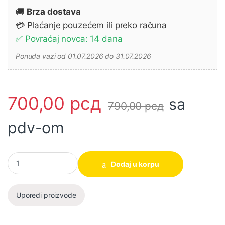
🚚
Brza dostava
💳 Plaćanje pouzećem ili preko računa
✅ Povraćaj novca: 14 dana
Ponuda vazi od 01.07.2026 do 31.07.2026
700,00
рсд
sa
790,00
рсд
pdv-om
Ekseri ANA06825 25mm za akumulatorske pištolje CBNLI3603 i
Dodaj u korpu
Uporedi proizvode