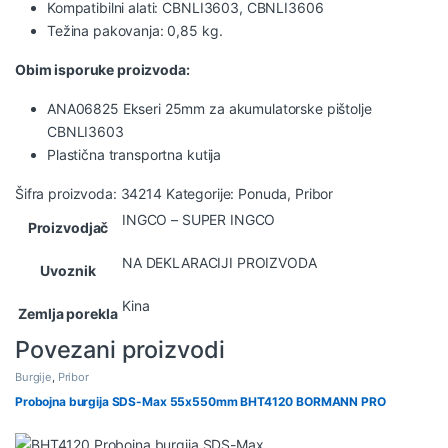
Kompatibilni alati: CBNLI3603, CBNLI3606
Težina pakovanja: 0,85 kg.
Obim isporuke proizvoda:
ANA06825 Ekseri 25mm za akumulatorske pištolje
CBNLI3603
Plastična transportna kutija
Šifra proizvoda:
34214
Kategorije:
Ponuda
,
Pribor
INGCO – SUPER INGCO
Proizvodjač
NA DEKLARACIJI PROIZVODA
Uvoznik
Kina
Zemlja porekla
Povezani proizvodi
Burgije
,
Pribor
Probojna burgija SDS-Max 55x550mm BHT4120 BORMANN PRO