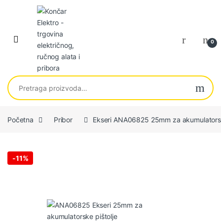
Skip to navigation
Skip to content
0
Pretraga za:
Početna
Pribor
Ekseri ANA06825 25mm za akumulators
-
11%