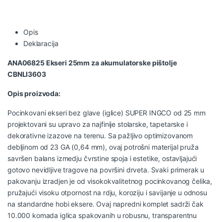
Opis
Deklaracija
ANA06825 Ekseri 25mm za akumulatorske pištolje
CBNLI3603
Opis proizvoda:
Pocinkovani ekseri bez glave (iglice) SUPER INGCO od 25 mm
projektovani su upravo za najfinije stolarske, tapetarske i
dekorativne izazove na terenu. Sa pažljivo optimizovanom
debljinom od 23 GA (0,64 mm), ovaj potrošni materijal pruža
savršen balans izmedju čvrstine spoja i estetike, ostavljajući
gotovo nevidljive tragove na površini drveta. Svaki primerak u
pakovanju izradjen je od visokokvalitetnog pocinkovanog čelika,
pružajući visoku otpornost na rdju, koroziju i savijanje u odnosu
na standardne hobi eksere. Ovaj napredni komplet sadrži čak
10.000 komada iglica spakovanih u robusnu, transparentnu