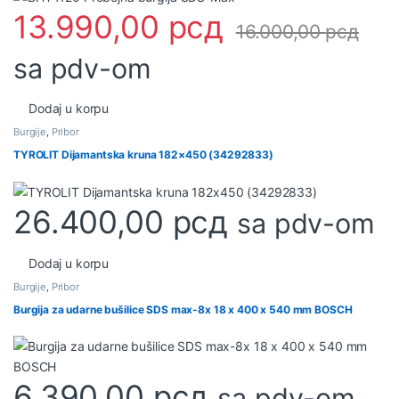
13.990,00
рсд
16.000,00
рсд
sa pdv-om
Dodaj u korpu
Burgije
,
Pribor
TYROLIT Dijamantska kruna 182×450 (34292833)
26.400,00
рсд
sa pdv-om
Dodaj u korpu
Burgije
,
Pribor
Burgija za udarne bušilice SDS max-8x 18 x 400 x 540 mm BOSCH
6.390,00
рсд
sa pdv-om