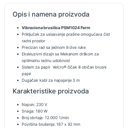
Opis i namena proizvoda
Vibraciona brusilica PSM1024 Ferm
Priključak za usisavanje prašine omogućava čist
radni prostor
Precizan rad sa jednom ili dve ruke
Ekskluzivni dizajn sa Mekanom drškom za
optimalnu radnu udobnost
Sistem za papir Velcro® čičak ili običan brusni
papir
Dugačak kabl za napajanje 3 m
Karakteristike proizvoda
Napon: 230 V
Snaga: 180 W
Broj obrtaja: 12.000 1/min
Površina brušenja: 187 x 92 mm