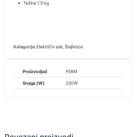
Težina 1.5 kg
Kategorije:
Električni alat
,
Šlajferice
Proizvodjač
FERM
Snaga (W)
230W