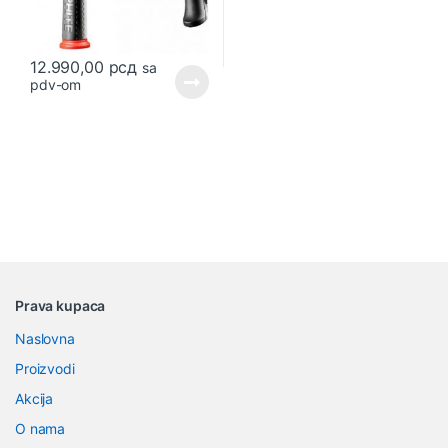
12.990,00
рсд
sa
pdv-om
B
Prava kupaca
r
Naslovna
a
Proizvodi
n
Akcija
O nama
d