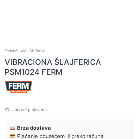
Električni alat
,
Šlajferice
VIBRACIONA ŠLAJFERICA
PSM1024 FERM
Uporedi proizvode
Brza dostava
Plaćanje pouzećem ili preko računa