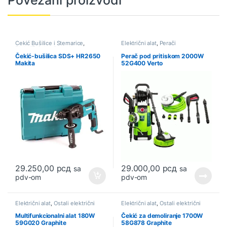
Povezani proizvodi
Čekić Bušilice i Štemarice
,
Električni alat
,
Perači
Električni alat
,
Ponuda
Čekić-bušilica SDS+ HR2650
Perač pod pritiskom 2000W
Makita
52G400 Verto
29.250,00
рсд
29.000,00
рсд
sa
sa
pdv-om
pdv-om
Električni alat
,
Ostali električni
Električni alat
,
Ostali električni
alati
alati
Multifunkcionalni alat 180W
Čekić za demoliranje 1700W
59G020 Graphite
58G878 Graphite