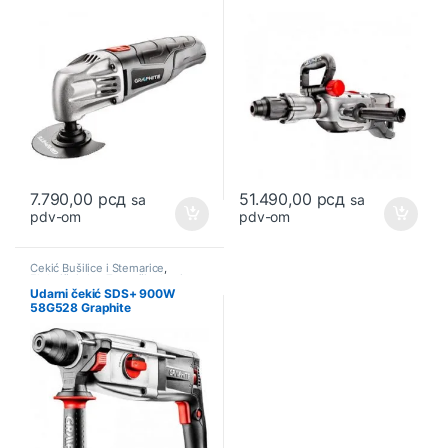
7.790,00
рсд
51.490,00
рсд
sa
sa
pdv-om
pdv-om
Čekić Bušilice i Štemarice
,
Električni alat
,
Zavrtači udarni
Udarni čekić SDS+ 900W
58G528 Graphite