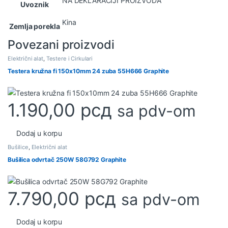
NA DEKLARACIJI PROIZVODA
Uvoznik
Kina
Zemlja porekla
Povezani proizvodi
Električni alat
,
Testere i Cirkulari
Testera kružna fi 150x10mm 24 zuba 55H666 Graphite
1.190,00
рсд
sa pdv-om
Dodaj u korpu
Bušilice
,
Električni alat
Bušilica odvrtač 250W 58G792 Graphite
7.790,00
рсд
sa pdv-om
Dodaj u korpu