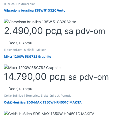
Bušilice
,
Električni alat
Vibraciona brusilica 135W 51G320 Verto
2.490,00
рсд
sa pdv-om
Dodaj u korpu
Električni alat
,
Mešači - Mikseri
Mixer 1200W 58G782 Graphite
14.790,00
рсд
sa pdv-om
Dodaj u korpu
Čekić Bušilice i Štemarice
,
Električni alat
,
Ponuda
Čekić-bušilica SDS-MAX 1350W HR4501C MAKITA