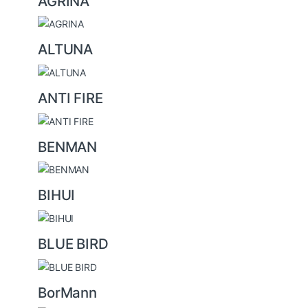
AGRINA
r
o
u
ALTUNA
s
e
ANTI FIRE
l
BENMAN
BIHUI
BLUE BIRD
BorMann