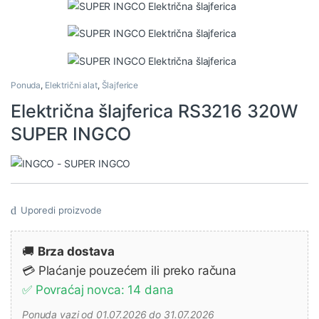
Ponuda
,
Električni alat
,
Šlajferice
Električna šlajferica RS3216 320W
SUPER INGCO
Uporedi proizvode
🚚
Brza dostava
💳 Plaćanje pouzećem ili preko računa
✅ Povraćaj novca: 14 dana
Ponuda vazi od 01.07.2026 do 31.07.2026