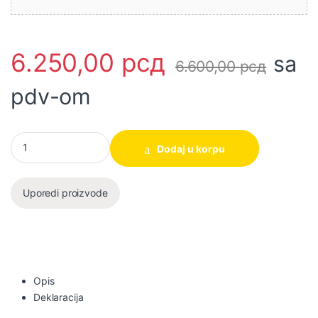
6.250,00
рсд
sa
6.600,00
рсд
pdv-om
Električna šlajferica RS3216 320W SUPER INGCO količina
Dodaj u korpu
Uporedi proizvode
Opis
Deklaracija