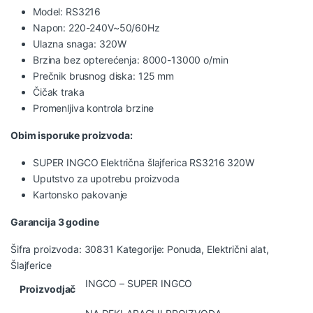
Model: RS3216
Napon: 220-240V~50/60Hz
Ulazna snaga: 320W
Brzina bez opterećenja: 8000-13000 o/min
Prečnik brusnog diska: 125 mm
Čičak traka
Promenljiva kontrola brzine
Obim isporuke proizvoda:
SUPER INGCO Električna šlajferica RS3216 320W
Uputstvo za upotrebu proizvoda
Kartonsko pakovanje
Garancija 3 godine
Šifra proizvoda:
30831
Kategorije:
Ponuda
,
Električni alat
,
Šlajferice
INGCO – SUPER INGCO
Proizvodjač