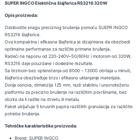
SUPER INGCO Električna šlajferica RS3216 320W
Opis proizvoda:
Oslobodite snagu preciznog brušenja pomoću SUEPR INGCO
RS3216 šlajferice.
Ova kompaktna i efikasna šlajferica je dizajnirana da obezbedi
optimalne performanse za različite primene brušenja.
Radeći na naponu od 220-240V~50/60Hz i motorom od 320W,
RS3216 daje pouzdane i dosledne rezultate.
Sa brzinom bez opterećenja od 8000 – 13000 obrtaja u minuti,
šlajferica obezbeđuje brzo i efikasno uklanjanje materijala.
Donja osnova, dimenzija 125 mm, nudi stabilnu i uravnoteženu
platformu za precizno brušenje na različitim površinama, bez
obzira da li radite na drvetu ili metalu.
Paket uključuje 5 brusnih papira različitih granulacija za različite
potrebe brušenja.
Tehničke karakteristike proizvoda:
Brend: SUPER INGCO