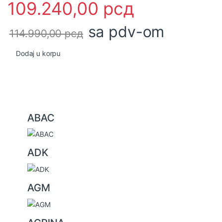
109.240,00
рсд
sa pdv-om
114.990,00
рсд
Dodaj u korpu
B
ABAC
r
a
ADK
n
d
s
AGM
C
a