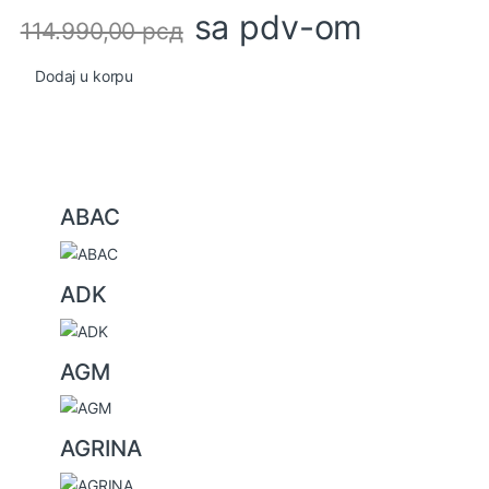
sa pdv-om
114.990,00
рсд
Dodaj u korpu
B
ABAC
r
a
ADK
n
d
s
AGM
C
a
AGRINA
r