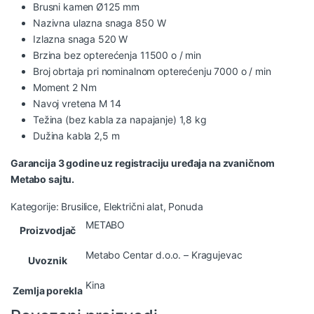
Brusni kamen Ø125 mm
Nazivna ulazna snaga 850 W
Izlazna snaga 520 W
Brzina bez opterećenja 11500 o / min
Broj obrtaja pri nominalnom opterećenju 7000 o / min
Moment 2 Nm
Navoj vretena M 14
Težina (bez kabla za napajanje) 1,8 kg
Dužina kabla 2,5 m
Garancija 3 godine uz registraciju uređaja na zvaničnom
Metabo sajtu.
Kategorije:
Brusilice
,
Električni alat
,
Ponuda
METABO
Proizvodjač
Metabo Centar d.o.o. – Kragujevac
Uvoznik
Kina
Zemlja porekla