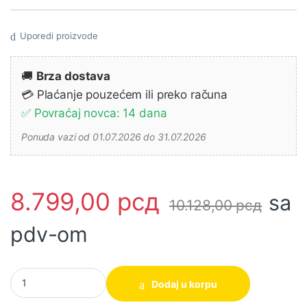
Uporedi proizvode
🚚
Brza dostava
💳 Plaćanje pouzećem ili preko računa
✅ Povraćaj novca: 14 dana
Ponuda vazi od 01.07.2026 do 31.07.2026
8.799,00
рсд
sa
10.128,00
рсд
pdv-om
Ugaona brusilica 850W W 850-125 METABO (603608000) količ
Dodaj u korpu