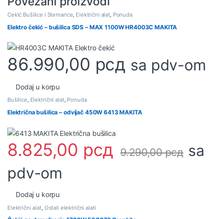
Povezani proizvodi
Čekić Bušilice i Štemarice
,
Električni alat
,
Ponuda
Elektro čekić – bušilica SDS – MAX 1100W HR4003C MAKITA
86.990,00
рсд
sa pdv-om
Dodaj u korpu
Bušilice
,
Električni alat
,
Ponuda
Električna bušilica – odvijač 450W 6413 MAKITA
8.825,00
рсд
sa
9.290,00
рсд
pdv-om
Dodaj u korpu
Električni alat
,
Ostali električni alati