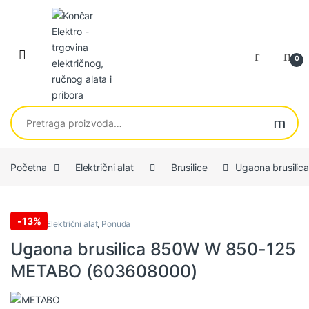
Skip to navigation
Skip to content
0
Pretraga za:
Početna
Električni alat
Brusilice
Ugaona brusili
-
13%
Brusilice
,
Električni alat
,
Ponuda
Ugaona brusilica 850W W 850-125
METABO (603608000)