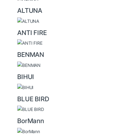
o
u
ALTUNA
s
e
ANTI FIRE
l
BENMAN
BIHUI
BLUE BIRD
BorMann