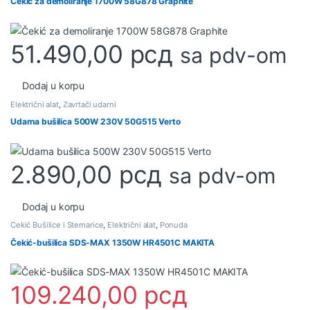
Čekić za demoliranje 1700W 58G878 Graphite
51.490,00
рсд
sa pdv-om
Dodaj u korpu
Električni alat
,
Zavrtači udarni
Udarna bušilica 500W 230V 50G515 Verto
2.890,00
рсд
sa pdv-om
Dodaj u korpu
Čekić Bušilice i Štemarice
,
Električni alat
,
Ponuda
Čekić-bušilica SDS-MAX 1350W HR4501C MAKITA
109.240,00
рсд