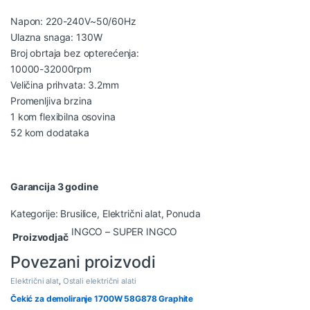
Napon: 220-240V~50/60Hz
Ulazna snaga: 130W
Broj obrtaja bez opterećenja:
10000-32000rpm
Veličina prihvata: 3.2mm
Promenljiva brzina
1 kom flexibilna osovina
52 kom dodataka
Garancija 3 godine
Kategorije:
Brusilice
,
Električni alat
,
Ponuda
INGCO – SUPER INGCO
Proizvodjač
Povezani proizvodi
Električni alat
,
Ostali električni alati
Čekić za demoliranje 1700W 58G878 Graphite