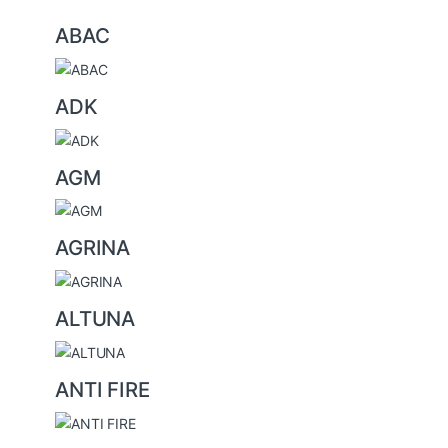
B
ABAC
r
a
ADK
n
d
s
AGM
C
a
AGRINA
r
o
u
ALTUNA
s
e
ANTI FIRE
l