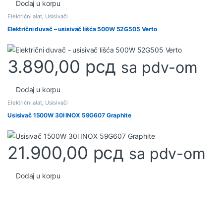
Dodaj u korpu
Električni alat
,
Usisivači
Električni duvač – usisivač lišća 500W 52G505 Verto
3.890,00
рсд
sa pdv-om
Dodaj u korpu
Električni alat
,
Usisivači
Usisivač 1500W 30l INOX 59G607 Graphite
21.900,00
рсд
sa pdv-om
Dodaj u korpu