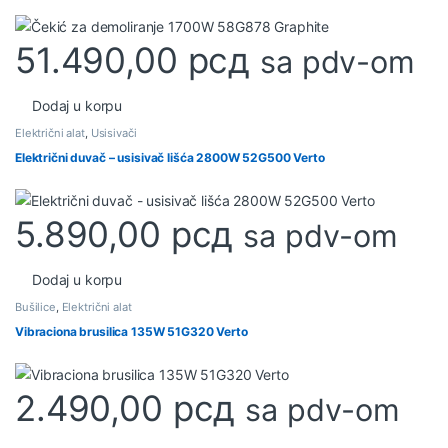
51.490,00
рсд
sa pdv-om
Dodaj u korpu
Električni alat
,
Usisivači
Električni duvač – usisivač lišća 2800W 52G500 Verto
5.890,00
рсд
sa pdv-om
Dodaj u korpu
Bušilice
,
Električni alat
Vibraciona brusilica 135W 51G320 Verto
2.490,00
рсд
sa pdv-om