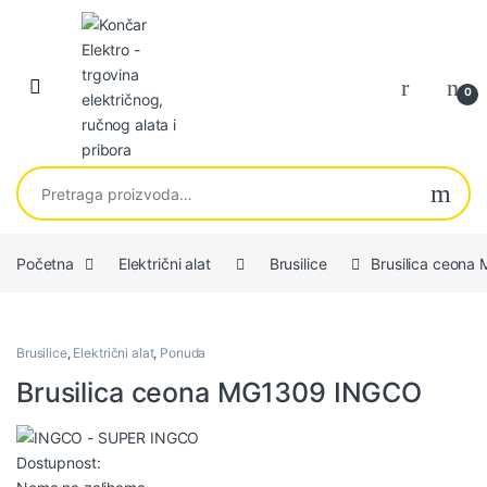
Skip to navigation
Skip to content
0
Pretraga za:
Početna
Električni alat
Brusilice
Brusilica ceon
Brusilice
,
Električni alat
,
Ponuda
Brusilica ceona MG1309 INGCO
Dostupnost: