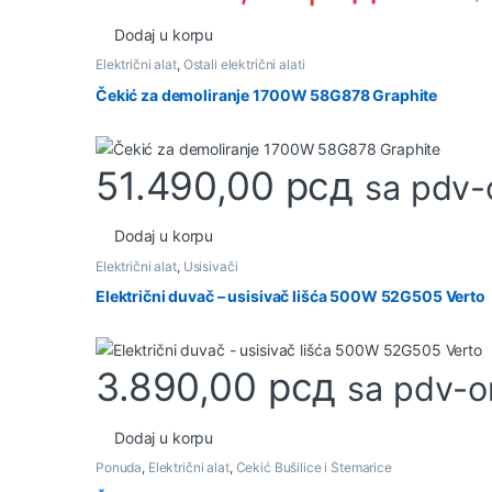
Dodaj u korpu
Električni alat
,
Ostali električni alati
Čekić za demoliranje 1700W 58G878 Graphite
51.490,00
рсд
sa pdv
Dodaj u korpu
Električni alat
,
Usisivači
Električni duvač – usisivač lišća 500W 52G505 Verto
3.890,00
рсд
sa pdv-
Dodaj u korpu
Ponuda
,
Električni alat
,
Čekić Bušilice i Štemarice