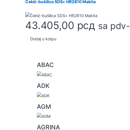
Čekić-bušilica SDS+ HR2810 Makita
43.405,00
рсд
sa pdv
Dodaj u korpu
B
ABAC
r
a
ADK
n
d
AGM
s
C
AGRINA