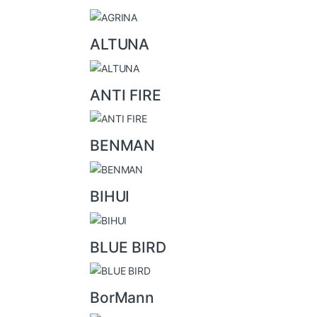
a
r
ALTUNA
o
u
ANTI FIRE
s
e
l
BENMAN
BIHUI
BLUE BIRD
BorMann