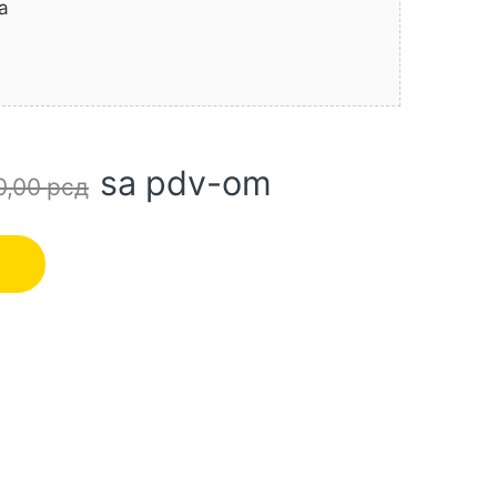
a
sa pdv-om
0,00
рсд
ličina