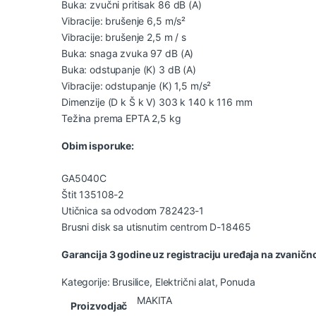
Buka: zvučni pritisak 86 dB (A)
Vibracije: brušenje 6,5 m/s²
Vibracije: brušenje 2,5 m / s
Buka: snaga zvuka 97 dB (A)
Buka: odstupanje (K) 3 dB (A)
Vibracije: odstupanje (K) 1,5 m/s²
Dimenzije (D k Š k V) 303 k 140 k 116 mm
Težina prema EPTA 2,5 kg
Obim isporuke:
GA5040C
Štit 135108-2
Utičnica sa odvodom 782423-1
Brusni disk sa utisnutim centrom D-18465
Garancija 3 godine uz registraciju uređaja na zvaničn
Kategorije:
Brusilice
,
Električni alat
,
Ponuda
MAKITA
Proizvodjač