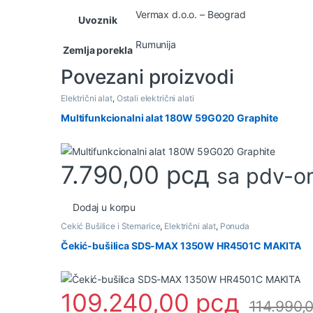
Vermax d.o.o. – Beograd
Uvoznik
Rumunija
Zemlja porekla
Povezani proizvodi
Električni alat
,
Ostali električni alati
Multifunkcionalni alat 180W 59G020 Graphite
7.790,00
рсд
sa pdv-o
Dodaj u korpu
Čekić Bušilice i Štemarice
,
Električni alat
,
Ponuda
Čekić-bušilica SDS-MAX 1350W HR4501C MAKITA
109.240,00
рсд
114.990,