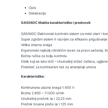
Opis
Deklaracija
GA5040C Makita karakteristike i prednosti:
GA5040C Elektronski kontrolni sistem za meki start i kon
Super zglobni sistem II razvijen za efikasno prigušivanje 
Velika izlazna snaga
Ergonomski najbolji cilindrični ravan za pravo sečenje, š
Bočna ručka za bolju kontrolu
Oblik koji se lako drži – Unutrašnji držač četkica, uglje
Prekidač za kontinuirani rad za smanjenje umora
Karakteristike:
Kontinuirana ulazna snaga 1.400 V
Brzina 2.800 – 11.000 o/min
Unutrašnji prečnik (ø ) 22,23 mm
Prečnik brusne ploče (ø ) 125 mm