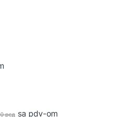
m
sa pdv-om
00
рсд