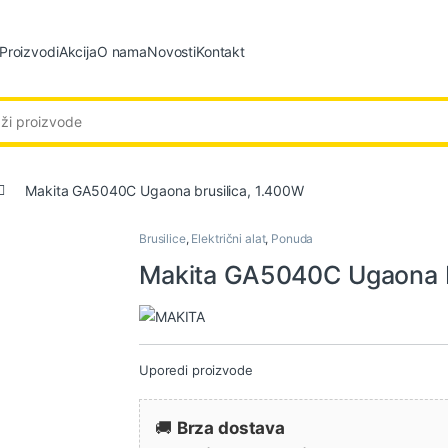
Proizvodi
Akcija
O nama
Novosti
Kontakt
:
Makita GA5040C Ugaona brusilica, 1.400W
Brusilice
,
Električni alat
,
Ponuda
Makita GA5040C Ugaona b
Uporedi proizvode
🚚
Brza dostava