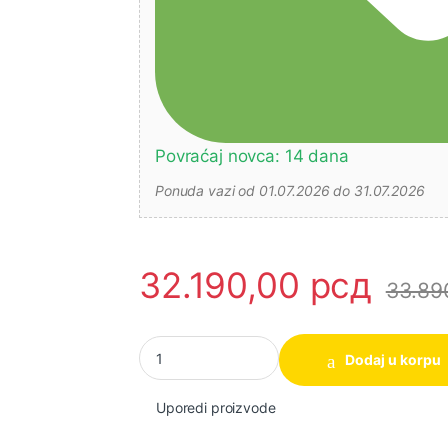
Povraćaj novca: 14 dana
Ponuda vazi od 01.07.2026 do 31.07.2026
32.190,00
рсд
33.89
Makita HR140DWAJ Akumulatorska bušilica-če
Dodaj u korpu
Uporedi proizvode