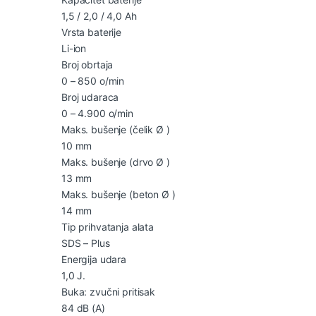
1,5 / 2,0 / 4,0 Ah
Vrsta baterije
Li-ion
Broj obrtaja
0 – 850 o/min
Broj udaraca
0 – 4.900 o/min
Maks. bušenje (čelik Ø )
10 mm
Maks. bušenje (drvo Ø )
13 mm
Maks. bušenje (beton Ø )
14 mm
Tip prihvatanja alata
SDS – Plus
Energija udara
1,0 J.
Buka: zvučni pritisak
84 dB (A)