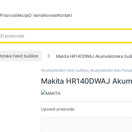
Proizvodi
Akcija
O nama
Novosti
Kontakt
:
orske čekić bušilice
Makita HR140DWAJ Akumulatorska bušil
Akumulatorske čekić bušilice
,
Akumulatorski alat
,
Ponud
Makita HR140DWAJ Akumul
Uporedi proizvode