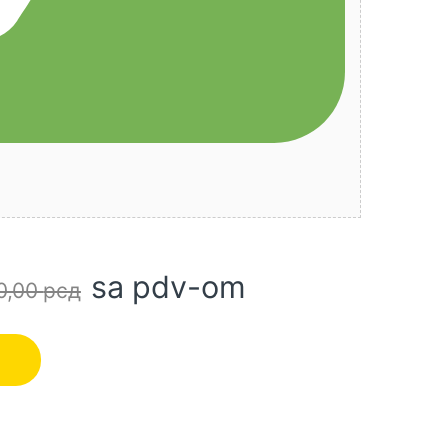
sa pdv-om
0,00
рсд
kić količina