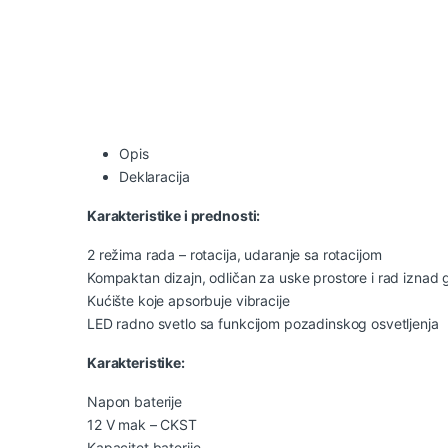
Opis
Deklaracija
Karakteristike i prednosti:
2 režima rada – rotacija, udaranje sa rotacijom
Kompaktan dizajn, odličan za uske prostore i rad iznad 
Kućište koje apsorbuje vibracije
LED radno svetlo sa funkcijom pozadinskog osvetljenja
Karakteristike:
Napon baterije
12 V mak – CKST
Kapacitet baterije