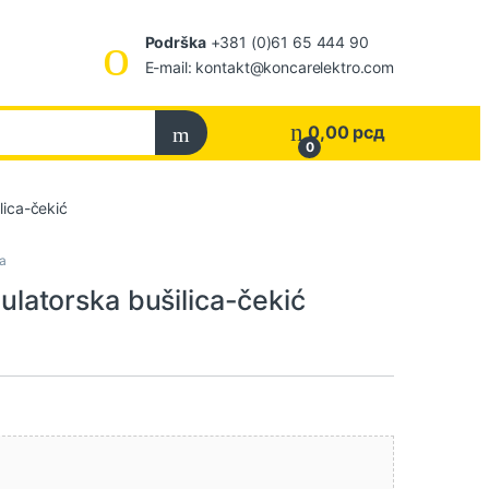
Podrška
+381 (0)61 65 444 90
E-mail: kontakt@koncarelektro.com
0,00
рсд
0
ica-čekić
a
atorska bušilica-čekić