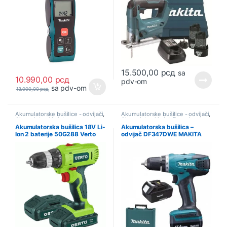
15.500,00
рсд
sa
10.990,00
рсд
pdv-om
sa pdv-om
13.000,00
рсд
Akumulatorske bušilice - odvijači
,
Akumulatorske bušilice - odvijači
,
Akumulatorski alat
Akumulatorski alat
,
Ponuda
Akumulatorska bušilica 18V Li-
Akumulatorska bušilica –
Ion 2 baterije 50G288 Verto
odvijač DF347DWE MAKITA