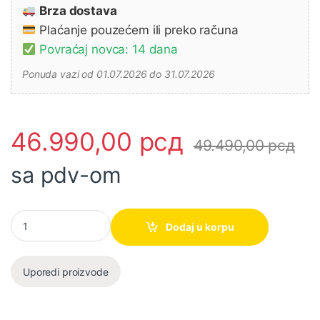
Brza dostava
Plaćanje pouzećem ili preko računa
Povraćaj novca: 14 dana
Ponuda vazi od 01.07.2026 do 31.07.2026
46.990,00
рсд
49.490,00
рсд
sa pdv-om
Makita DHR165RFE Akumulatorska bušilica-čekić, 2x3.0Ah količ
Dodaj u korpu
Uporedi proizvode