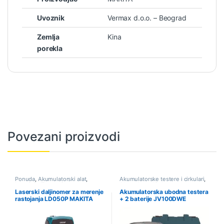
Uvoznik
Vermax d.o.o. – Beograd
Zemlja
Kina
porekla
Povezani proizvodi
Ponuda
,
Akumulatorski alat
,
Akumulatorske testere i cirkulari
,
Laseri
,
Daljinomeri
Akumulatorski alat
Laserski daljinomer za merenje
Akumulatorska ubodna testera
rastojanja LD050P MAKITA
+ 2 baterije JV100DWE
MAKITA