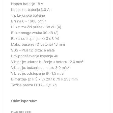
Napon baterije 18 V
Kapacitet baterije 3,0 Ah
Tip Li-jonske baterije
Brzina 0 – 1600 o/min
Buka: zvučni pritisak 88 dB (A)
Buka: snaga zvuka 99 dB (A)
Buka: odstupanje (K) 3 dB (A)
Maks. bušenje (Ø betona) 16 mm
SDS – Plus tip držača alata
Broj podešavanja kopanja 40
Vibracije: udarno bušenje u betonu 12,0 m/s²
Vibracije: bušenje u metalu 3,0 m/s²
Vibracije: odstupanje (K) 1,5 m/s²
Dimenzije (D k Š k V) 297 k 79 k 253 mm
Težina prema EPTA – 2,5 kg
Obim isporuke:
DHR165RFE