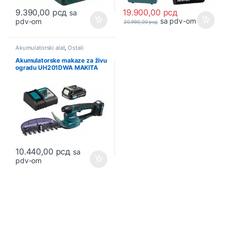
9.390,00
рсд
19.900,00
рсд
sa
sa pdv-om
pdv-om
20.990,00
рсд
Akumulatorski alat
,
Ostali
akomulatorski alat
,
Ponuda
Akumulatorske makaze za živu
ogradu UH201DWA MAKITA
10.440,00
рсд
sa
pdv-om