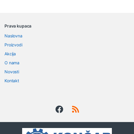
B
Prava kupaca
r
Naslovna
a
Proizvodi
n
Akcija
O nama
d
Novosti
s
Kontakt
C
a
r
o