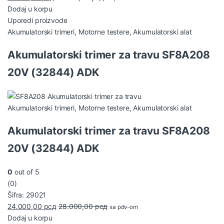
Dodaj u korpu
Uporedi proizvode
Akumulatorski trimeri
,
Motorne testere
,
Akumulatorski alat
Akumulatorski trimer za travu SF8A208
20V (32844) ADK
Akumulatorski trimeri
,
Motorne testere
,
Akumulatorski alat
Akumulatorski trimer za travu SF8A208
20V (32844) ADK
0
out of 5
(0)
Šifra: 29021
24.000,00
рсд
28.000,00
рсд
sa pdv-om
Dodaj u korpu