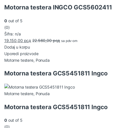
Motorna testera INGCO GCS5602411
0
out of 5
(0)
Šifra: n/a
19.150,00
рсд
22.560,00
рсд
sa pdv-om
Dodaj u korpu
Uporedi proizvode
Motorne testere
,
Ponuda
Motorna testera GCS5451811 Ingco
Motorne testere
,
Ponuda
Motorna testera GCS5451811 Ingco
0
out of 5
(0)