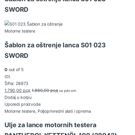
SWORD
Motorne testere
Šablon za oštrenje lanca S01 023
SWORD
0
out of 5
(0)
Šifra: 28973
1.790,00
рсд
1.880,00
рсд
sa pdv-om
Dodaj u korpu
Uporedi proizvode
Motorne testere
,
Poljoprivredni alati i oprema
Ulje za lance motornih testera