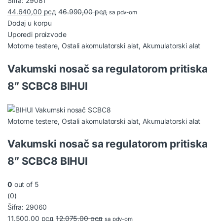
Šifra: 29081
44.640,00
рсд
46.990,00
рсд
sa pdv-om
Dodaj u korpu
Uporedi proizvode
Motorne testere
,
Ostali akomulatorski alat
,
Akumulatorski alat
Vakumski nosač sa regulatorom pritiska
8″ SCBC8 BIHUI
Motorne testere
,
Ostali akomulatorski alat
,
Akumulatorski alat
Vakumski nosač sa regulatorom pritiska
8″ SCBC8 BIHUI
0
out of 5
(0)
Šifra: 29060
11.500,00
рсд
12.075,00
рсд
sa pdv-om