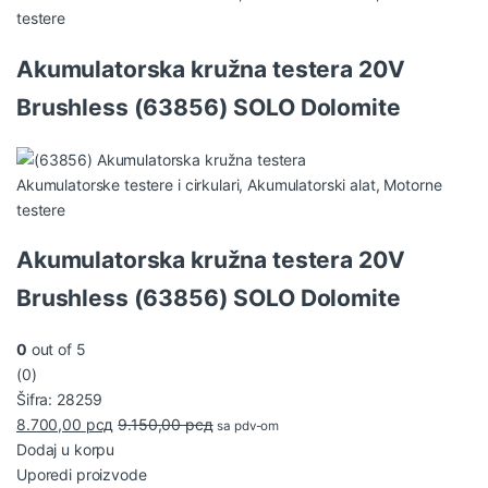
testere
Akumulatorska kružna testera 20V
Brushless (63856) SOLO Dolomite
Akumulatorske testere i cirkulari
,
Akumulatorski alat
,
Motorne
testere
Akumulatorska kružna testera 20V
Brushless (63856) SOLO Dolomite
0
out of 5
(0)
Šifra: 28259
8.700,00
рсд
9.150,00
рсд
sa pdv-om
Dodaj u korpu
Uporedi proizvode