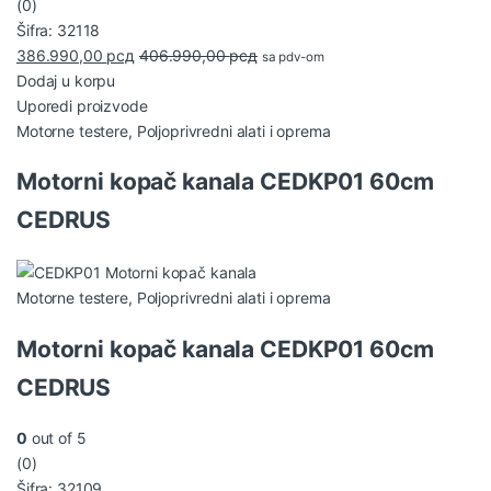
(0)
Šifra: 32118
386.990,00
рсд
406.990,00
рсд
sa pdv-om
Dodaj u korpu
Uporedi proizvode
Motorne testere
,
Poljoprivredni alati i oprema
Motorni kopač kanala CEDKP01 60cm
CEDRUS
Motorne testere
,
Poljoprivredni alati i oprema
Motorni kopač kanala CEDKP01 60cm
CEDRUS
0
out of 5
(0)
Šifra: 32109