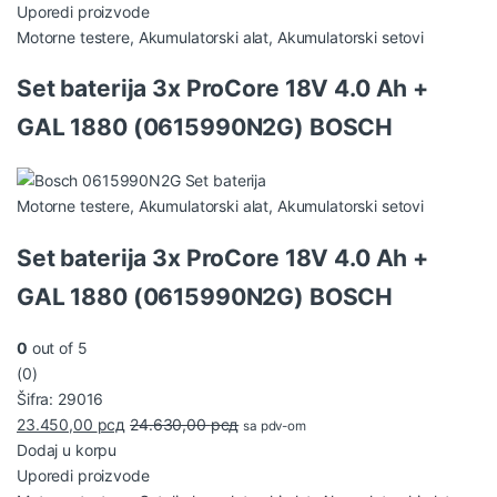
Uporedi proizvode
Motorne testere
,
Akumulatorski alat
,
Akumulatorski setovi
Set baterija 3x ProCore 18V 4.0 Ah +
GAL 1880 (0615990N2G) BOSCH
Motorne testere
,
Akumulatorski alat
,
Akumulatorski setovi
Set baterija 3x ProCore 18V 4.0 Ah +
GAL 1880 (0615990N2G) BOSCH
0
out of 5
(0)
Šifra: 29016
23.450,00
рсд
24.630,00
рсд
sa pdv-om
Dodaj u korpu
Uporedi proizvode