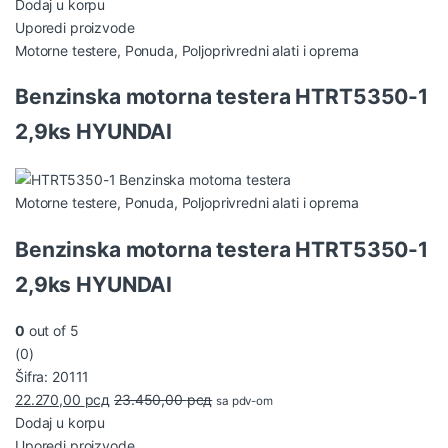
Dodaj u korpu
Uporedi proizvode
Motorne testere
,
Ponuda
,
Poljoprivredni alati i oprema
Benzinska motorna testera HTRT5350-1
2,9ks HYUNDAI
Motorne testere
,
Ponuda
,
Poljoprivredni alati i oprema
Benzinska motorna testera HTRT5350-1
2,9ks HYUNDAI
0
out of 5
(0)
Šifra: 20111
22.270,00
рсд
23.450,00
рсд
sa pdv-om
Dodaj u korpu
Uporedi proizvode