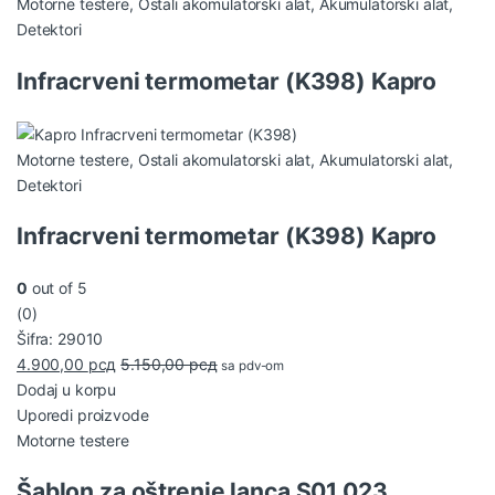
Motorne testere
,
Ostali akomulatorski alat
,
Akumulatorski alat
,
Detektori
Infracrveni termometar (K398) Kapro
Motorne testere
,
Ostali akomulatorski alat
,
Akumulatorski alat
,
Detektori
Infracrveni termometar (K398) Kapro
0
out of 5
(0)
Šifra: 29010
4.900,00
рсд
5.150,00
рсд
sa pdv-om
Dodaj u korpu
Uporedi proizvode
Motorne testere
Šablon za oštrenje lanca S01 023