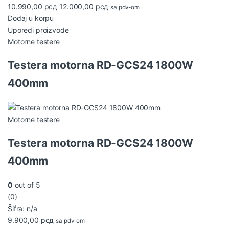
10.990,00
рсд
12.000,00
рсд
sa pdv-om
Dodaj u korpu
Uporedi proizvode
Motorne testere
Testera motorna RD-GCS24 1800W
400mm
Motorne testere
Testera motorna RD-GCS24 1800W
400mm
0
out of 5
(0)
Šifra: n/a
9.900,00
рсд
sa pdv-om