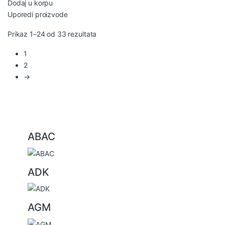
Dodaj u korpu
Uporedi proizvode
Sortirano po najnovijem
Prikaz 1–24 od 33 rezultata
1
2
→
ABAC
B
r
ADK
a
n
AGM
d