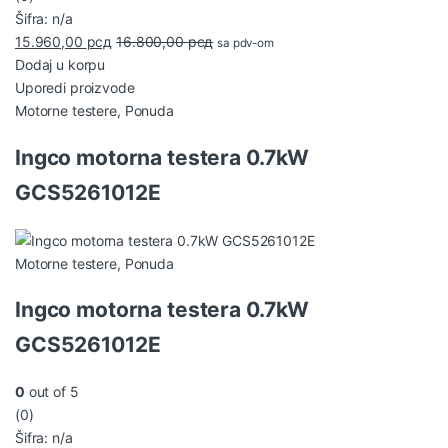
Šifra: n/a
15.960,00
рсд
16.800,00
рсд
sa pdv-om
Dodaj u korpu
Uporedi proizvode
Motorne testere
,
Ponuda
Ingco motorna testera 0.7kW
GCS5261012E
Motorne testere
,
Ponuda
Ingco motorna testera 0.7kW
GCS5261012E
0
out of 5
(0)
Šifra: n/a