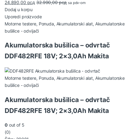
24.890,00
рсд
32.990,00
рсд
sa pdv-om
Dodaj u korpu
Uporedi proizvode
Motorne testere
,
Ponuda
,
Akumulatorski alat
,
Akumulatorske
bušilice - odvijači
Akumulatorska bušilica – odvrtač
DDF482RFE 18V; 2×3,0Ah Makita
Motorne testere
,
Ponuda
,
Akumulatorski alat
,
Akumulatorske
bušilice - odvijači
Akumulatorska bušilica – odvrtač
DDF482RFE 18V; 2×3,0Ah Makita
0
out of 5
(0)