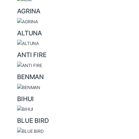
s
AGRINA
C
a
ALTUNA
r
o
ANTI FIRE
u
s
BENMAN
e
l
BIHUI
BLUE BIRD