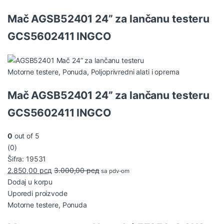
Mač AGSB52401 24” za lančanu testeru
GCS5602411 INGCO
Motorne testere
,
Ponuda
,
Poljoprivredni alati i oprema
Mač AGSB52401 24” za lančanu testeru
GCS5602411 INGCO
0
out of 5
(0)
Šifra: 19531
2.850,00
рсд
3.000,00
рсд
sa pdv-om
Dodaj u korpu
Uporedi proizvode
Motorne testere
,
Ponuda