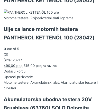
PANTHEROL KETTENÖL 100 (28042)
Motorne testere
,
Poljoprivredni alati i oprema
Ulje za lance motornih testera
PANTHEROL KETTENÖL 100 (28042)
0
out of 5
(0)
Šifra: 28717
490,00
рсд
515,00
рсд
sa pdv-om
Dodaj u korpu
Uporedi proizvode
Motorne testere
,
Akumulatorski alat
,
Akumulatorske testere i
cirkulari
Akumulatorska ubodna testera 20V
Brushless (63760) SOLO Dolomite