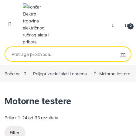
Skip to navigation
Skip to content
0
Pretraga za:
Početna
Poljoprivredni alati i oprema
Motorne testere
Motorne testere
Sortirano po najnovijem
Prikaz 1–24 od 33 rezultata
Filteri