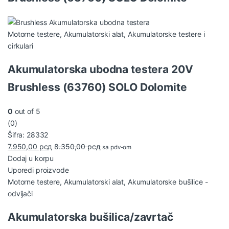
Motorne testere
,
Akumulatorski alat
,
Akumulatorske testere i
cirkulari
Akumulatorska ubodna testera 20V
Brushless (63760) SOLO Dolomite
0
out of 5
(0)
Šifra: 28332
7.950,00
рсд
8.350,00
рсд
sa pdv-om
Dodaj u korpu
Uporedi proizvode
Motorne testere
,
Akumulatorski alat
,
Akumulatorske bušilice -
odvijači
Akumulatorska bušilica/zavrtač