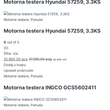
Motorna testera Hyundai 57259, 3.3KS
Motorne testere
,
Ponuda
Motorna testera Hyundai 57259, 3.3KS
0
out of 5
(0)
Šifra: n/a
25.600,00
рсд
27.250,00
рсд
sa pdv-om
Dodaj u korpu
Uporedi proizvode
Motorne testere
,
Ponuda
Motorna testera INGCO GCS5602411
Motorne testere
,
Ponuda