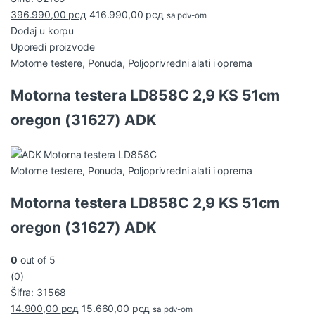
396.990,00
рсд
416.990,00
рсд
sa pdv-om
Dodaj u korpu
Uporedi proizvode
Motorne testere
,
Ponuda
,
Poljoprivredni alati i oprema
Motorna testera LD858C 2,9 KS 51cm
oregon (31627) ADK
Motorne testere
,
Ponuda
,
Poljoprivredni alati i oprema
Motorna testera LD858C 2,9 KS 51cm
oregon (31627) ADK
0
out of 5
(0)
Šifra: 31568
14.900,00
рсд
15.660,00
рсд
sa pdv-om