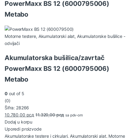
PowerMaxx BS 12 (6000795006)
Metabo
Motorne testere
,
Akumulatorski alat
,
Akumulatorske bušilice -
odvijači
Akumulatorska bušilica/zavrtač
PowerMaxx BS 12 (6000795006)
Metabo
0
out of 5
(0)
Šifra: 28266
10.780,00
рсд
11.320,00
рсд
sa pdv-om
Dodaj u korpu
Uporedi proizvode
Akumulatorske testere i cirkulari
,
Akumulatorski alat
,
Motorne