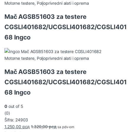
Motorne testere
,
Poljoprivredni alati i oprema
Mač AGSB51603 za testere
CGSLI401682/UCGSLI401682/CGSLI401
68 Ingco
Motorne testere
,
Poljoprivredni alati i oprema
Mač AGSB51603 za testere
CGSLI401682/UCGSLI401682/CGSLI401
68 Ingco
0
out of 5
(0)
Šifra: 24903
1.250,00
рсд
1.320,00
рсд
sa pdv-om