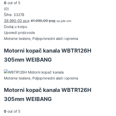
0
out of 5
(0)
Šifra: 33278
39.990,00
рсд
41.990,00
рсд
sa pdv-om
Dodaj u korpu
Uporedi proizvode
Motorne testere
,
Poljoprivredni alati i oprema
Motorni kopač kanala WBTR126H
305mm WEIBANG
Motorne testere
,
Poljoprivredni alati i oprema
Motorni kopač kanala WBTR126H
305mm WEIBANG
0
out of 5