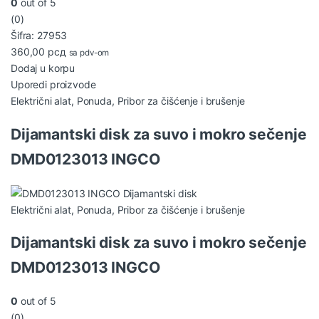
0
out of 5
(0)
Šifra: 27953
360,00
рсд
sa pdv-om
Dodaj u korpu
Uporedi proizvode
Električni alat
,
Ponuda
,
Pribor za čišćenje i brušenje
Dijamantski disk za suvo i mokro sečenje
DMD0123013 INGCO
Električni alat
,
Ponuda
,
Pribor za čišćenje i brušenje
Dijamantski disk za suvo i mokro sečenje
DMD0123013 INGCO
0
out of 5
(0)