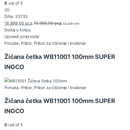
0
out of 5
(0)
Šifra: 33733
18.999,00
рсд
19.950,00
рсд
sa pdv-om
Dodaj u korpu
Uporedi proizvode
Ponuda
,
Pribor
,
Pribor za čišćenje i brušenje
Žičana četka WB11001 100mm SUPER
INGCO
Ponuda
,
Pribor
,
Pribor za čišćenje i brušenje
Žičana četka WB11001 100mm SUPER
INGCO
0
out of 5