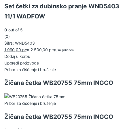
Set četki za dubinsko pranje WND5403
11/1 WADFOW
0
out of 5
(0)
Šifra: WND5403
1.990,00
рсд
2.500,00
рсд
sa pdv-om
Dodaj u korpu
Uporedi proizvode
Pribor za čišćenje i brušenje
Žičana četka WB20755 75mm INGCO
Pribor za čišćenje i brušenje
Žičana četka WB20755 75mm INGCO