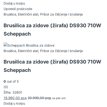
Dodaj u korpu
Uporedi proizvode
Brusilice
,
Električni alat
,
Pribor za čišćenje i brušenje
Brusilica za zidove (žirafa) DS930 710W
Scheppach
Brusilice
,
Električni alat
,
Pribor za čišćenje i brušenje
Brusilica za zidove (žirafa) DS930 710W
Scheppach
0
out of 5
(0)
Šifra: 32801
19.990,00
рсд
20.990,00
рсд
sa pdv-om
Dodaj u korpu