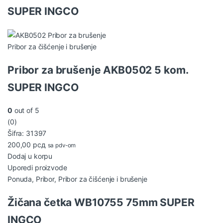
SUPER INGCO
Pribor za čišćenje i brušenje
Pribor za brušenje AKB0502 5 kom.
SUPER INGCO
0
out of 5
(0)
Šifra: 31397
200,00
рсд
sa pdv-om
Dodaj u korpu
Uporedi proizvode
Ponuda
,
Pribor
,
Pribor za čišćenje i brušenje
Žičana četka WB10755 75mm SUPER
INGCO