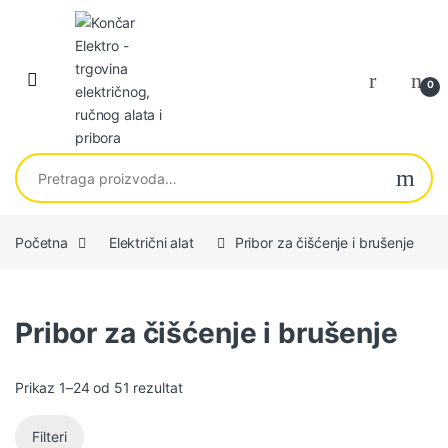
Skip to navigation
Skip to content
0
Pretraga za:
Početna
Električni alat
Pribor za čišćenje i brušenje
Pribor za čišćenje i brušenje
Sortirano po najnovijem
Prikaz 1–24 od 51 rezultat
Filteri