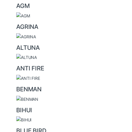
AGM
d
s
AGRINA
C
a
ALTUNA
r
o
ANTI FIRE
u
s
BENMAN
e
l
BIHUI
BLUE BIRD