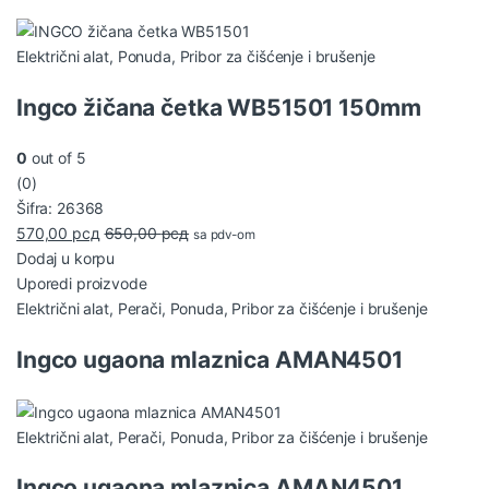
Električni alat
,
Ponuda
,
Pribor za čišćenje i brušenje
Ingco žičana četka WB51501 150mm
0
out of 5
(0)
Šifra: 26368
570,00
рсд
650,00
рсд
sa pdv-om
Dodaj u korpu
Uporedi proizvode
Električni alat
,
Perači
,
Ponuda
,
Pribor za čišćenje i brušenje
Ingco ugaona mlaznica AMAN4501
Električni alat
,
Perači
,
Ponuda
,
Pribor za čišćenje i brušenje
Ingco ugaona mlaznica AMAN4501