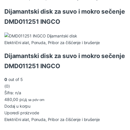
Dijamantski disk za suvo i mokro sečenje
DMD011251 INGCO
Električni alat
,
Ponuda
,
Pribor za čišćenje i brušenje
Dijamantski disk za suvo i mokro sečenje
DMD011251 INGCO
0
out of 5
(0)
Šifra: n/a
480,00
рсд
sa pdv-om
Dodaj u korpu
Uporedi proizvode
Električni alat
,
Ponuda
,
Pribor za čišćenje i brušenje