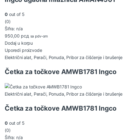
0
out of 5
(0)
Šifra: n/a
950,00
рсд
sa pdv-om
Dodaj u korpu
Uporedi proizvode
Električni alat
,
Perači
,
Ponuda
,
Pribor za čišćenje i brušenje
Četka za točkove AMWB1781 Ingco
Električni alat
,
Perači
,
Ponuda
,
Pribor za čišćenje i brušenje
Četka za točkove AMWB1781 Ingco
0
out of 5
(0)
Šifra: n/a