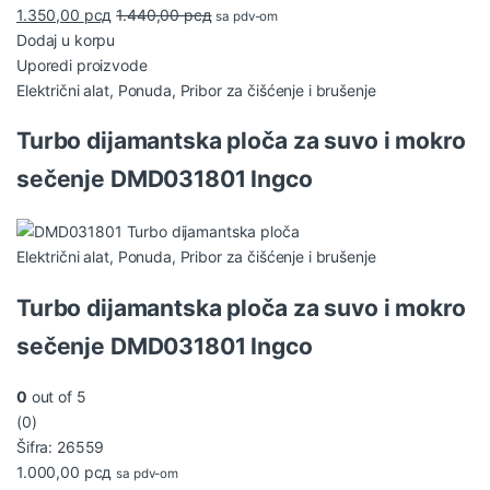
1.350,00
рсд
1.440,00
рсд
sa pdv-om
Dodaj u korpu
Uporedi proizvode
Električni alat
,
Ponuda
,
Pribor za čišćenje i brušenje
Turbo dijamantska ploča za suvo i mokro
sečenje DMD031801 Ingco
Električni alat
,
Ponuda
,
Pribor za čišćenje i brušenje
Turbo dijamantska ploča za suvo i mokro
sečenje DMD031801 Ingco
0
out of 5
(0)
Šifra: 26559
1.000,00
рсд
sa pdv-om