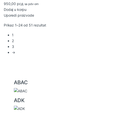
950,00
рсд
sa pdv-om
Dodaj u korpu
Uporedi proizvode
Sortirano po najnovijem
Prikaz 1–24 od 51 rezultat
1
2
3
→
ABAC
B
r
ADK
a
n