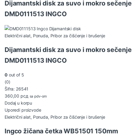
Dijamantski disk za suvo i mokro sečenje
DMD0111513 INGCO
Električni alat
,
Ponuda
,
Pribor za čišćenje i brušenje
Dijamantski disk za suvo i mokro sečenje
DMD0111513 INGCO
0
out of 5
(0)
Šifra: 26541
360,00
рсд
sa pdv-om
Dodaj u korpu
Uporedi proizvode
Električni alat
,
Ponuda
,
Pribor za čišćenje i brušenje
Ingco žičana četka WB51501 150mm