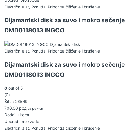
Uporedi proizvode
Električni alat
,
Ponuda
,
Pribor za čišćenje i brušenje
Dijamantski disk za suvo i mokro sečenje
DMD0118013 INGCO
Električni alat
,
Ponuda
,
Pribor za čišćenje i brušenje
Dijamantski disk za suvo i mokro sečenje
DMD0118013 INGCO
0
out of 5
(0)
Šifra: 26549
700,00
рсд
sa pdv-om
Dodaj u korpu
Uporedi proizvode
Električni alat
,
Ponuda
,
Pribor za čišćenje i brušenje