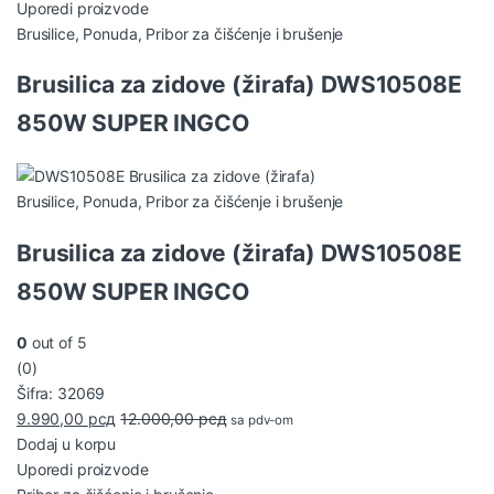
Uporedi proizvode
Brusilice
,
Ponuda
,
Pribor za čišćenje i brušenje
Brusilica za zidove (žirafa) DWS10508E
850W SUPER INGCO
Brusilice
,
Ponuda
,
Pribor za čišćenje i brušenje
Brusilica za zidove (žirafa) DWS10508E
850W SUPER INGCO
0
out of 5
(0)
Šifra: 32069
9.990,00
рсд
12.000,00
рсд
sa pdv-om
Dodaj u korpu
Uporedi proizvode