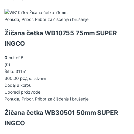
Ponuda
,
Pribor
,
Pribor za čišćenje i brušenje
Žičana četka WB10755 75mm SUPER
INGCO
0
out of 5
(0)
Šifra: 31151
360,00
рсд
sa pdv-om
Dodaj u korpu
Uporedi proizvode
Ponuda
,
Pribor
,
Pribor za čišćenje i brušenje
Žičana četka WB30501 50mm SUPER
INGCO