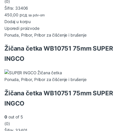
(0)
Šifra: 33406
450,00
рсд
sa pdv-om
Dodaj u korpu
Uporedi proizvode
Ponuda
,
Pribor
,
Pribor za čišćenje i brušenje
Žičana četka WB10751 75mm SUPER
INGCO
Ponuda
,
Pribor
,
Pribor za čišćenje i brušenje
Žičana četka WB10751 75mm SUPER
INGCO
0
out of 5
(0)
Šifra: 33401