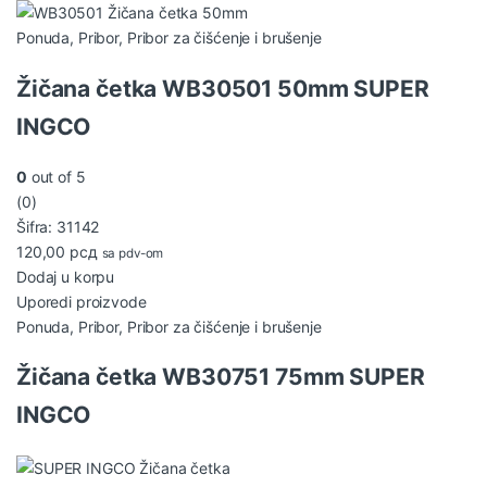
Ponuda
,
Pribor
,
Pribor za čišćenje i brušenje
Žičana četka WB30501 50mm SUPER
INGCO
0
out of 5
(0)
Šifra: 31142
120,00
рсд
sa pdv-om
Dodaj u korpu
Uporedi proizvode
Ponuda
,
Pribor
,
Pribor za čišćenje i brušenje
Žičana četka WB30751 75mm SUPER
INGCO