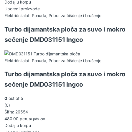
Dodaj u korpu
Uporedi proizvode
Električni alat
,
Ponuda
,
Pribor za čišćenje i brušenje
Turbo dijamantska ploča za suvo i mokro
sečenje DMD031151 Ingco
Električni alat
,
Ponuda
,
Pribor za čišćenje i brušenje
Turbo dijamantska ploča za suvo i mokro
sečenje DMD031151 Ingco
0
out of 5
(0)
Šifra: 26554
480,00
рсд
sa pdv-om
Dodaj u korpu