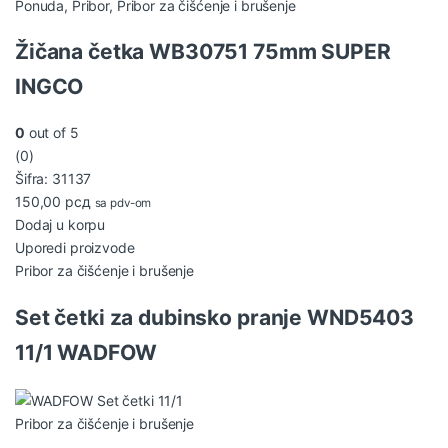
Ponuda
,
Pribor
,
Pribor za čišćenje i brušenje
Žičana četka WB30751 75mm SUPER
INGCO
0
out of 5
(0)
Šifra: 31137
150,00
рсд
sa pdv-om
Dodaj u korpu
Uporedi proizvode
Pribor za čišćenje i brušenje
Set četki za dubinsko pranje WND5403
11/1 WADFOW
Pribor za čišćenje i brušenje