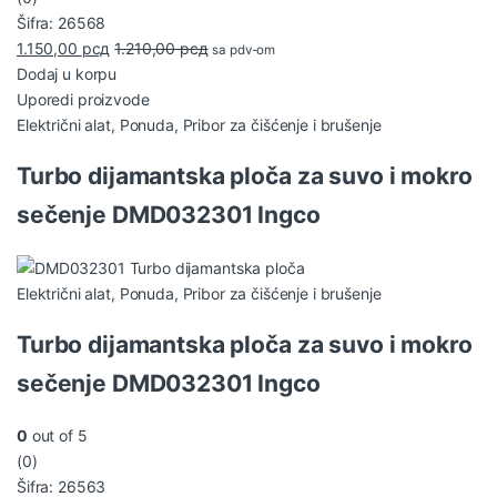
Šifra: 26568
1.150,00
рсд
1.210,00
рсд
sa pdv-om
Dodaj u korpu
Uporedi proizvode
Električni alat
,
Ponuda
,
Pribor za čišćenje i brušenje
Turbo dijamantska ploča za suvo i mokro
sečenje DMD032301 Ingco
Električni alat
,
Ponuda
,
Pribor za čišćenje i brušenje
Turbo dijamantska ploča za suvo i mokro
sečenje DMD032301 Ingco
0
out of 5
(0)
Šifra: 26563