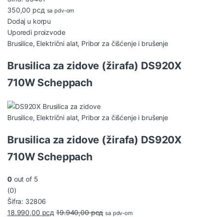
350,00
рсд
sa pdv-om
Dodaj u korpu
Uporedi proizvode
Brusilice
,
Električni alat
,
Pribor za čišćenje i brušenje
Brusilica za zidove (žirafa) DS920X
710W Scheppach
Brusilice
,
Električni alat
,
Pribor za čišćenje i brušenje
Brusilica za zidove (žirafa) DS920X
710W Scheppach
0
out of 5
(0)
Šifra: 32806
18.990,00
рсд
19.940,00
рсд
sa pdv-om