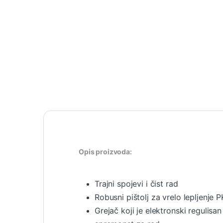
Opis proizvoda:
Trajni spojevi i čist rad
Robusni pištolj za vrelo lepljenje P
Grejač koji je elektronski reguli