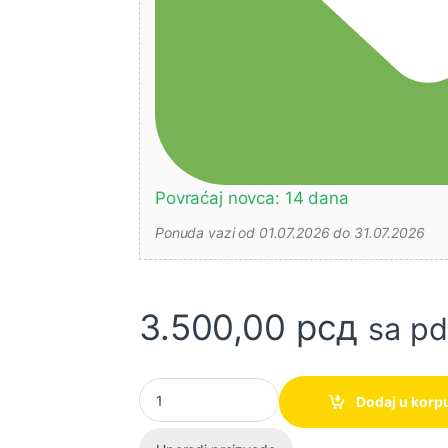
Povraćaj novca: 14 dana
Ponuda vazi od 01.07.2026 do 31.07.2026
3.500,00
рсд
sa p
Pištolj za lepak PKP 18 E (0603264508) BOSC
Dodaj u korp