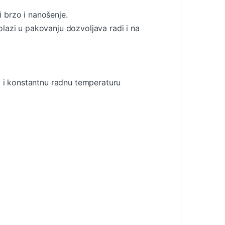
i brzo i nanošenje.
lazi u pakovanju dozvoljava radi i na
st i konstantnu radnu temperaturu