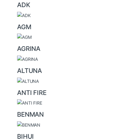
a
ADK
n
d
s
AGM
C
a
AGRINA
r
o
u
ALTUNA
s
e
ANTI FIRE
l
BENMAN
BIHUI