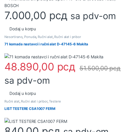
7.000,00
рсд
sa pdv-om
Dodaj u korpu
Nesortirano
,
Ponuda
,
Ručni alat
,
Ručni alat i pribor
71 komada nastavci i ručni alat D-47145-6 Makita
48.890,00
рсд
51.500,00
рсд
sa pdv-om
Dodaj u korpu
Ručni alat
,
Ručni alat i pribor
,
Testere
LIST TESTERE CSA1007 FERM
840,00
рсд
sa pdv-om