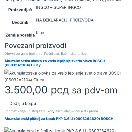
INGCO – SUPER INGCO
Proizvodjač
NA DEKLARACIJI PROIZVODA
Uvoznik
Kina
Zemlja porekla
Povezani proizvodi
Olovke za vrelo lepljenje
,
Ručni alat
,
Ručni alat i pribor
Akumulatorska olovka za vrelo lepljenje svetlo plava BOSCH
(06032A2104) Gluey
3.500,00
рсд
sa pdv-om
Dodaj u korpu
Podmazivanje i pištolj za silikon
,
Ručni alat
,
Ručni alat i pribor
Akumulatorski pištolj za lepak PKP 3.6 LI (0603264620) BOSCH