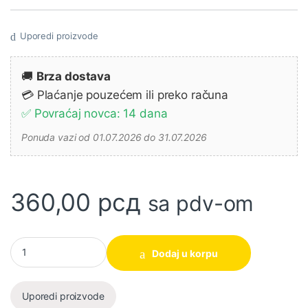
Uporedi proizvode
🚚
Brza dostava
💳 Plaćanje pouzećem ili preko računa
✅ Povraćaj novca: 14 dana
Ponuda vazi od 01.07.2026 do 31.07.2026
360,00
рсд
sa pdv-om
Ingco okasto viljuškasti ključ zglobni 10mm HCSPAR101 količina
Dodaj u korpu
Uporedi proizvode