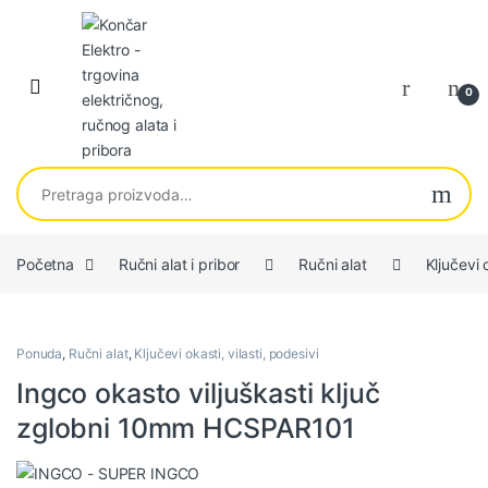
Skip to navigation
Skip to content
0
Pretraga za:
Početna
Ručni alat i pribor
Ručni alat
Ključevi 
Ponuda
,
Ručni alat
,
Ključevi okasti, vilasti, podesivi
Ingco okasto viljuškasti ključ
zglobni 10mm HCSPAR101