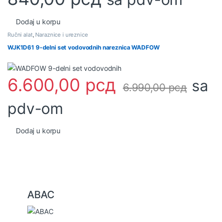
Dodaj u korpu
Ručni alat
,
Naraznice i ureznice
WJK1D61 9-delni set vodovodnih nareznica WADFOW
6.600,00
рсд
sa
6.990,00
рсд
pdv-om
Dodaj u korpu
B
ABAC
r