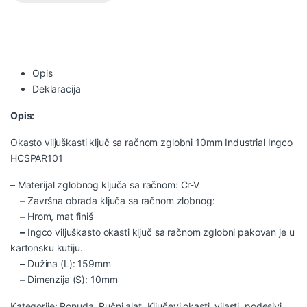
Opis
Deklaracija
Opis:
Okasto viljuškasti ključ sa račnom zglobni 10mm Industrial Ingco
HCSPAR101
– Materijal zglobnog ključa sa račnom: Cr-V
–
Završna obrada ključa sa račnom zlobnog:
–
Hrom, mat finiš
–
Ingco viljuškasto okasti ključ sa račnom zglobni pakovan je u
kartonsku kutiju.
–
Dužina (L): 159mm
–
Dimenzija (S): 10mm
Kategorije:
Ponuda
,
Ručni alat
,
Ključevi okasti, vilasti, podesivi