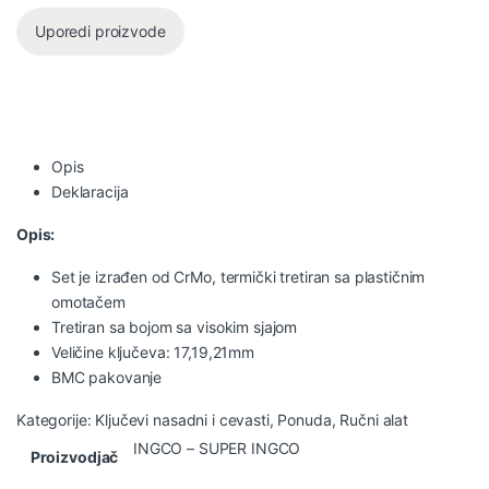
Uporedi proizvode
Opis
Deklaracija
Opis:
Set je izrađen od CrMo, termički tretiran sa plastičnim
omotačem
Tretiran sa bojom sa visokim sjajom
Veličine ključeva: 17,19,21mm
BMC pakovanje
Kategorije:
Ključevi nasadni i cevasti
,
Ponuda
,
Ručni alat
INGCO – SUPER INGCO
Proizvodjač