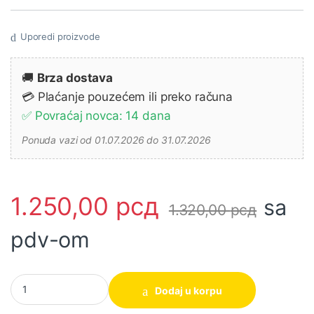
Uporedi proizvode
🚚
Brza dostava
💳 Plaćanje pouzećem ili preko računa
✅ Povraćaj novca: 14 dana
Ponuda vazi od 01.07.2026 do 31.07.2026
1.250,00
рсд
sa
1.320,00
рсд
pdv-om
Ingco set nasadnih ključeva 1/2" 3/1 HNMLNS031 količina
Dodaj u korpu