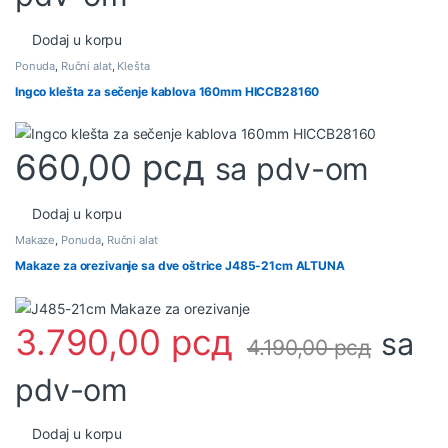
Dodaj u korpu
Ponuda
,
Ručni alat
,
Klešta
Ingco klešta za sečenje kablova 160mm HICCB28160
660,00
рсд
sa pdv-om
Dodaj u korpu
Makaze
,
Ponuda
,
Ručni alat
Makaze za orezivanje sa dve oštrice J485-21cm ALTUNA
3.790,00
рсд
sa
4.190,00
рсд
pdv-om
Dodaj u korpu