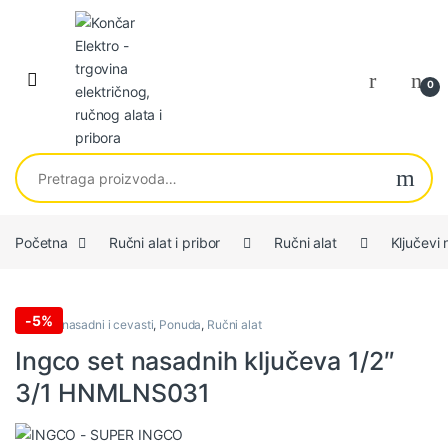
Skip to navigation
Skip to content
0
Pretraga za:
Početna
Ručni alat i pribor
Ručni alat
Ključevi 
-
5%
Ključevi nasadni i cevasti
,
Ponuda
,
Ručni alat
Ingco set nasadnih ključeva 1/2″
3/1 HNMLNS031