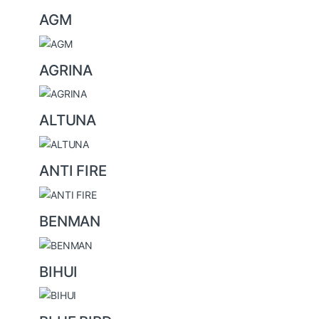
s
AGM
C
a
AGRINA
r
o
u
ALTUNA
s
e
ANTI FIRE
l
BENMAN
BIHUI