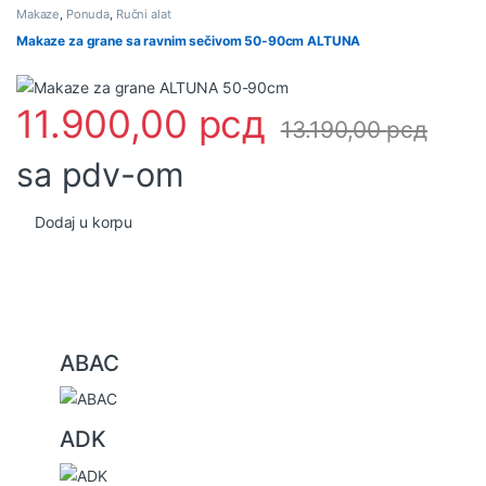
Makaze
,
Ponuda
,
Ručni alat
Makaze za grane sa ravnim sečivom 50-90cm ALTUNA
11.900,00
рсд
13.190,00
рсд
sa pdv-om
Dodaj u korpu
B
ABAC
r
a
ADK
n
d