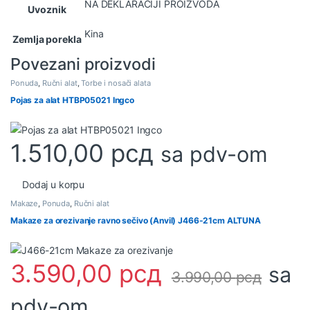
NA DEKLARACIJI PROIZVODA
Uvoznik
Kina
Zemlja porekla
Povezani proizvodi
Ponuda
,
Ručni alat
,
Torbe i nosači alata
Pojas za alat HTBP05021 Ingco
1.510,00
рсд
sa pdv-om
Dodaj u korpu
Makaze
,
Ponuda
,
Ručni alat
Makaze za orezivanje ravno sečivo (Anvil) J466-21cm ALTUNA
3.590,00
рсд
sa
3.990,00
рсд
pdv-om