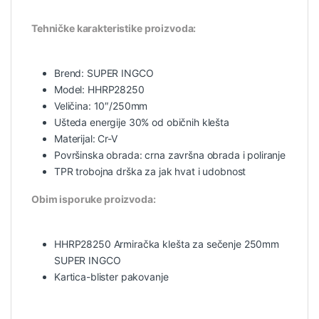
Tehničke karakteristike proizvoda:
Brend: SUPER INGCO
Model: HHRP28250
Veličina: 10″/250mm
Ušteda energije 30% od običnih klešta
Materijal: Cr-V
Površinska obrada: crna završna obrada i poliranje
TPR trobojna drška za jak hvat i udobnost
Obim isporuke proizvoda:
HHRP28250 Armiračka klešta za sečenje 250mm
SUPER INGCO
Kartica-blister pakovanje