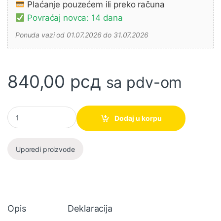
Plaćanje pouzećem ili preko računa
Povraćaj novca: 14 dana
Ponuda vazi od 01.07.2026 do 31.07.2026
840,00
рсд
sa pdv-om
Armiračka klešta za sečenje HHRP28250 250mm SUPER INGCO k
Dodaj u korpu
Uporedi proizvode
Opis
Deklaracija