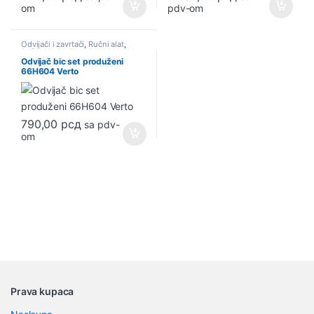
om
pdv-om
Odvijači i zavrtači
,
Ručni alat
,
Ručni alat i pribor
,
Setovi alata i
ključeva
Odvijač bic set produženi
66H604 Verto
790,00
рсд
sa pdv-
om
B
Prava kupaca
r