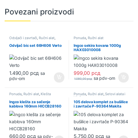
Povezani proizvodi
Odvijači i zavrtači
,
Ručni alat
,
Ponuda
,
Ručni alat
Ručni alat i pribor
Odvijač bic set 66H606 Verto
Ingco sekira kovana 1000g
HAX03010008
1.490,00
рсд
999,00
рсд
sa
sa pdv-om
pdv-om
1.080,00
рсд
Ponuda
,
Ručni alat
,
Klešta
Ponuda
,
Ručni alat
,
Setovi alata i
ključeva
Ingco klešta za sečenje
105 delova komplet za bušilice
kablova 160mm HICCB28160
i zavrtače P-90364 Makita
660,00
рсд
5.750,00
рсд
sa pdv-
sa