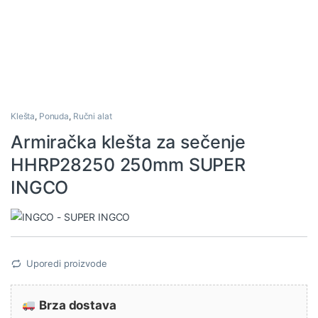
Klešta
,
Ponuda
,
Ručni alat
Armiračka klešta za sečenje
HHRP28250 250mm SUPER
INGCO
Uporedi proizvode
Brza dostava