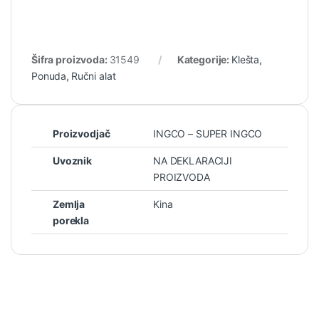
Šifra proizvoda:
31549
Kategorije:
Klešta
,
Ponuda
,
Ručni alat
Proizvodjač
INGCO – SUPER INGCO
Uvoznik
NA DEKLARACIJI
PROIZVODA
Zemlja
Kina
porekla