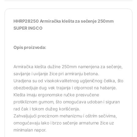
HHRP28250 Armiračka klešta za sečenje 250mm
SUPER INGCO
Opis proizvoda:
Armiračka klešta dužine 250mm namenjena za sečenje,
savijanje i uvijanje žice pri armiranju betona.
Uradjena su od visokokvalitetnog ugljeničnog čelika, što
obezbedjuje dug vek trajanja i otpornost na habanje.
Klešta imaju ergonomske ručke presvučene
protikliznom gumom, što omogućava udoban i siguran
rad čak i tokom dužeg korišćenja.
Zahvaljujući preciznom mehanizmu i oštrim sečivima,
omogućavaju lako i brzo sečenje armaturne žice uz
minimalan napor.