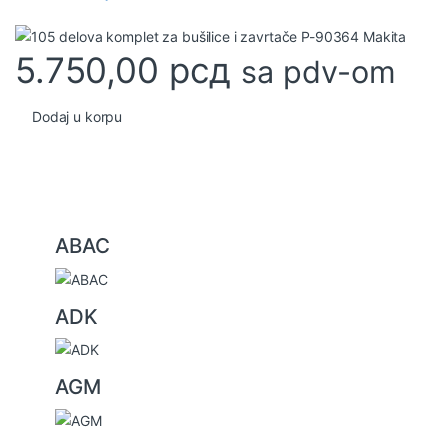
5.750,00
рсд
sa pdv-om
Dodaj u korpu
B
ABAC
r
a
ADK
n
d
s
AGM
C
a