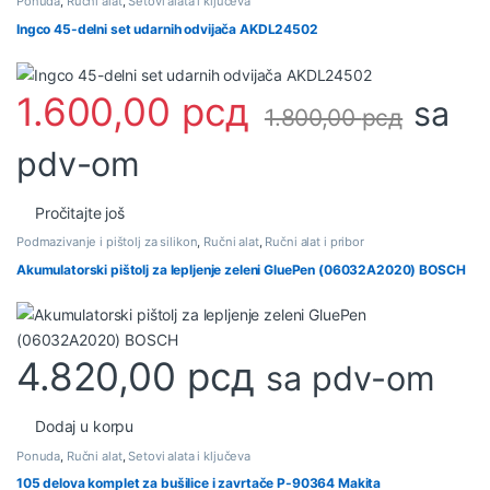
Ponuda
,
Ručni alat
,
Setovi alata i ključeva
Ingco 45-delni set udarnih odvijača AKDL24502
1.600,00
рсд
sa
1.800,00
рсд
pdv-om
Pročitajte još
Podmazivanje i pištolj za silikon
,
Ručni alat
,
Ručni alat i pribor
Akumulatorski pištolj za lepljenje zeleni GluePen (06032A2020) BOSCH
4.820,00
рсд
sa pdv-om
Dodaj u korpu
Ponuda
,
Ručni alat
,
Setovi alata i ključeva
105 delova komplet za bušilice i zavrtače P-90364 Makita