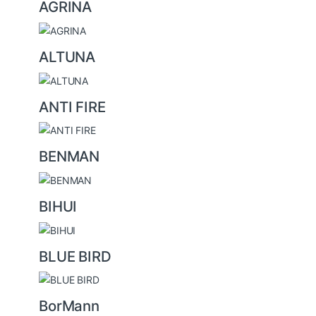
AGRINA
r
o
u
ALTUNA
s
e
ANTI FIRE
l
BENMAN
BIHUI
BLUE BIRD
BorMann