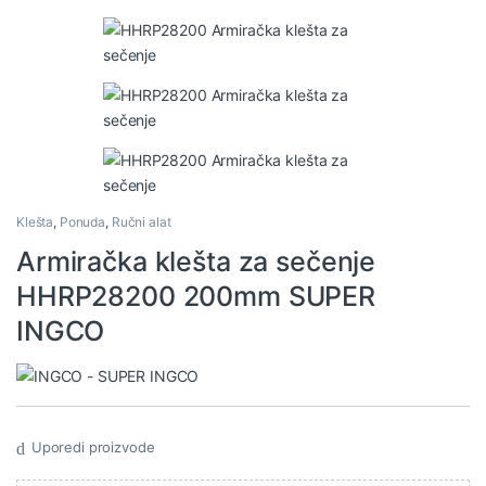
Klešta
,
Ponuda
,
Ručni alat
Armiračka klešta za sečenje
HHRP28200 200mm SUPER
INGCO
Uporedi proizvode