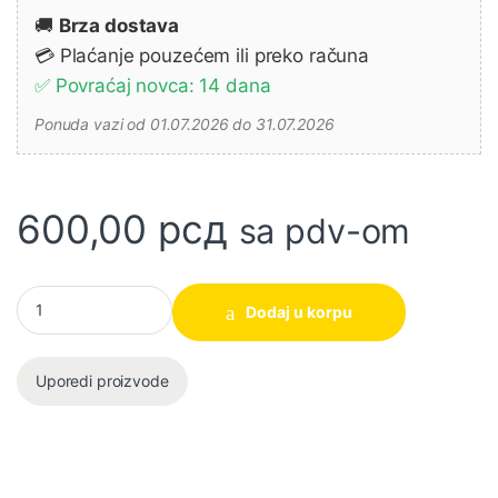
🚚
Brza dostava
💳 Plaćanje pouzećem ili preko računa
✅ Povraćaj novca: 14 dana
Ponuda vazi od 01.07.2026 do 31.07.2026
600,00
рсд
sa pdv-om
Armiračka klešta za sečenje HHRP28200 200mm SUPER INGCO k
Dodaj u korpu
Uporedi proizvode