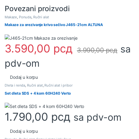
Povezani proizvodi
Makaze
,
Ponuda
,
Ručni alat
Makaze za orezivanje krivo sečivo J465-21cm ALTUNA
3.590,00
рсд
sa
3.990,00
рсд
pdv-om
Dodaj u korpu
Dleta i renda
,
Ručni alat
,
Ručni alat i pribor
Set dleta SDS + 4 kom 60H240 Verto
1.790,00
рсд
sa pdv-om
Dodaj u korpu