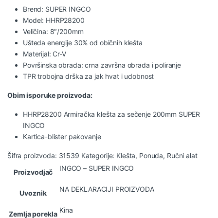
Brend: SUPER INGCO
Model: HHRP28200
Veličina: 8″/200mm
Ušteda energije 30% od običnih klešta
Materijal: Cr-V
Površinska obrada: crna završna obrada i poliranje
TPR trobojna drška za jak hvat i udobnost
Obim isporuke proizvoda:
HHRP28200 Armiračka klešta za sečenje 200mm SUPER
INGCO
Kartica-blister pakovanje
Šifra proizvoda:
31539
Kategorije:
Klešta
,
Ponuda
,
Ručni alat
INGCO – SUPER INGCO
Proizvodjač
NA DEKLARACIJI PROIZVODA
Uvoznik
Kina
Zemlja porekla