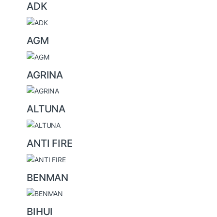
ADK
n
d
s
AGM
C
a
AGRINA
r
o
u
ALTUNA
s
e
ANTI FIRE
l
BENMAN
BIHUI