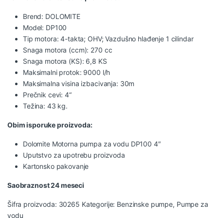
Brend: DOLOMITE
Model: DP100
Tip motora: 4-takta; OHV; Vazdušno hlađenje 1 cilindar
Snaga motora (ccm): 270 cc
Snaga motora (KS): 6,8 KS
Maksimalni protok: 9000 l/h
Maksimalna visina izbacivanja: 30m
Prečnik cevi: 4“
Težina: 43 kg.
Obim isporuke proizvoda:
Dolomite Motorna pumpa za vodu DP100 4″
Uputstvo za upotrebu proizvoda
Kartonsko pakovanje
Saobraznost 24 meseci
Šifra proizvoda:
30265
Kategorije:
Benzinske pumpe
,
Pumpe za
vodu