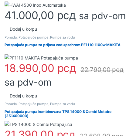
41.000,00
рсд
sa pdv-om
Dodaj u korpu
Ponuda
,
Potapajuće pumpe
,
Pumpe za vodu
Potapajuća pumpa za prljavu vodu prohrom PF1110 1100w MAKITA
18.990,00
рсд
22.790,00
рсд
sa pdv-om
Dodaj u korpu
Ponuda
,
Potapajuće pumpe
,
Pumpe za vodu
Potapajuća pumpa kombinovana TPS 14000 S Combi Metabo
(251400000)
21.390,00
рсд