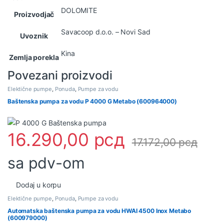
DOLOMITE
Proizvodjač
Savacoop d.o.o. – Novi Sad
Uvoznik
Kina
Zemlja porekla
Povezani proizvodi
Elektične pumpe
,
Ponuda
,
Pumpe za vodu
Baštenska pumpa za vodu P 4000 G Metabo (600964000)
16.290,00
рсд
17.172,00
рсд
sa pdv-om
Dodaj u korpu
Elektične pumpe
,
Ponuda
,
Pumpe za vodu
Automatska baštenska pumpa za vodu HWAI 4500 Inox Metabo
(600979000)