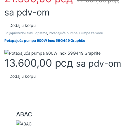
22.608,00
рсд
sa pdv-om
Dodaj u korpu
Poljoprivredni alati i oprema
,
Potapajuće pumpe
,
Pumpe za vodu
Potapajuća pumpa 900W Inox 59G449 Graphite
13.600,00
рсд
sa pdv-om
Dodaj u korpu
B
ABAC
r
a