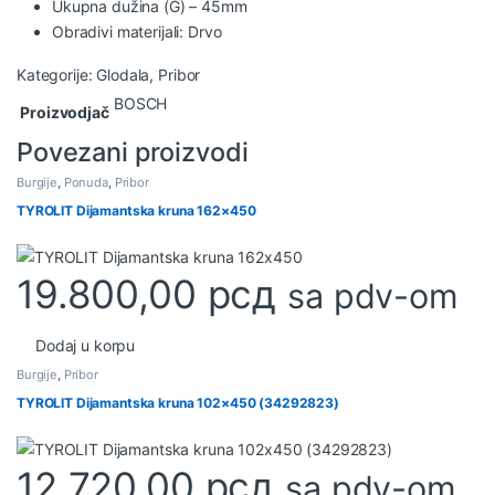
Ukupna dužina (G) – 45mm
Obradivi materijali: Drvo
Kategorije:
Glodala
,
Pribor
BOSCH
Proizvodjač
Povezani proizvodi
Burgije
,
Ponuda
,
Pribor
TYROLIT Dijamantska kruna 162×450
19.800,00
рсд
sa pdv-om
Dodaj u korpu
Burgije
,
Pribor
TYROLIT Dijamantska kruna 102×450 (34292823)
12.720,00
рсд
sa pdv-om