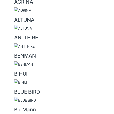
AGRINA
r
o
u
ALTUNA
s
e
ANTI FIRE
l
BENMAN
BIHUI
BLUE BIRD
BorMann