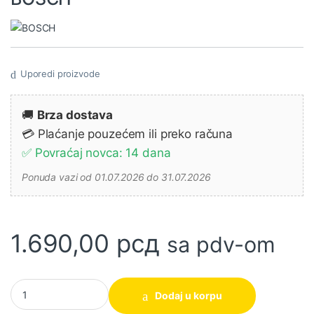
Uporedi proizvode
🚚
Brza dostava
💳 Plaćanje pouzećem ili preko računa
✅ Povraćaj novca: 14 dana
Ponuda vazi od 01.07.2026 do 31.07.2026
1.690,00
рсд
sa pdv-om
Glodala za V-kanale 8 mm, D 16 mm, L 15,7 mm, G 45 mm, 90° BO
Dodaj u korpu