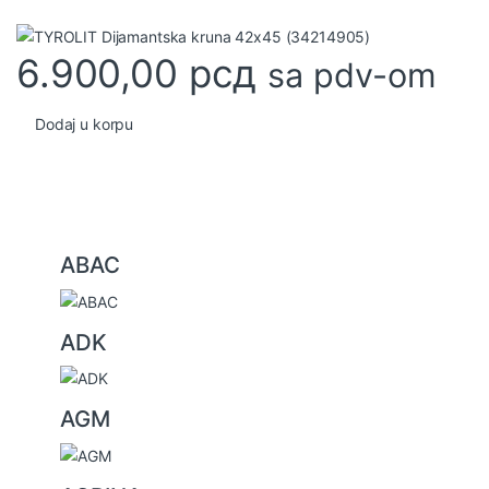
6.900,00
рсд
sa pdv-om
Dodaj u korpu
B
ABAC
r
a
ADK
n
d
s
AGM
C
a