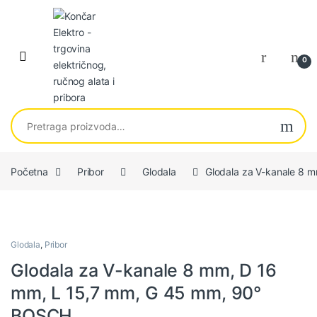
Skip to navigation
Skip to content
0
Pretraga za:
Početna
Pribor
Glodala
Glodala za V-kanale 8 
Glodala
,
Pribor
Glodala za V-kanale 8 mm, D 16
mm, L 15,7 mm, G 45 mm, 90°
BOSCH