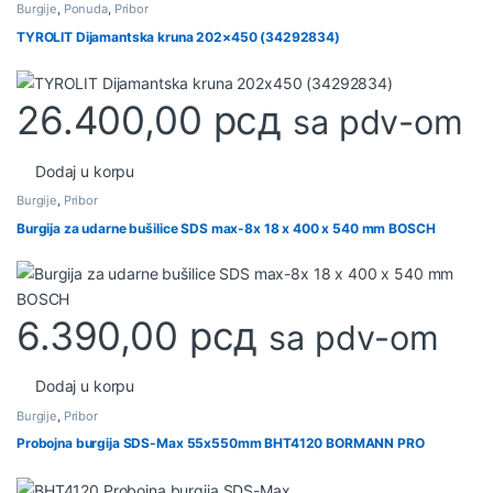
Burgije
,
Ponuda
,
Pribor
TYROLIT Dijamantska kruna 202×450 (34292834)
26.400,00
рсд
sa pdv-om
Dodaj u korpu
Burgije
,
Pribor
Burgija za udarne bušilice SDS max-8x 18 x 400 x 540 mm BOSCH
6.390,00
рсд
sa pdv-om
Dodaj u korpu
Burgije
,
Pribor
Probojna burgija SDS-Max 55x550mm BHT4120 BORMANN PRO