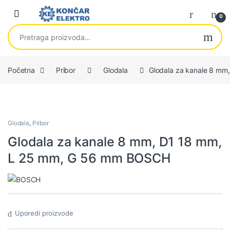
Skip to navigation
Skip to content
0
Pretraga za:
Početna
Pribor
Glodala
Glodala za kanale 8 m
Glodala
,
Pribor
Glodala za kanale 8 mm, D1 18 mm,
L 25 mm, G 56 mm BOSCH
Uporedi proizvode