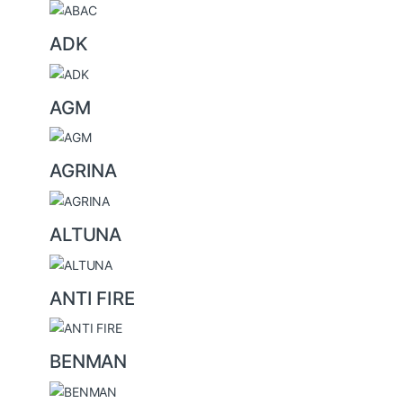
r
a
ADK
n
d
s
AGM
C
a
AGRINA
r
o
u
ALTUNA
s
e
ANTI FIRE
l
BENMAN