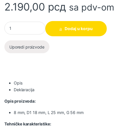
2.190,00
рсд
sa pdv-om
Glodala za kanale 8 mm, D1 18 mm, L 25 mm, G 56 mm BOSCH kol
Dodaj u korpu
Uporedi proizvode
Opis
Deklaracija
Opis proizvoda:
8 mm, D1 18 mm, L 25 mm, G 56 mm
Tehničke karakteristike: