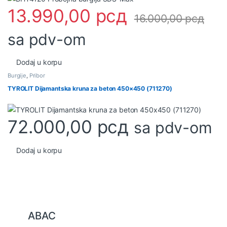
13.990,00
рсд
16.000,00
рсд
sa pdv-om
Dodaj u korpu
Burgije
,
Pribor
TYROLIT Dijamantska kruna za beton 450×450 (711270)
72.000,00
рсд
sa pdv-om
Dodaj u korpu
B
ABAC