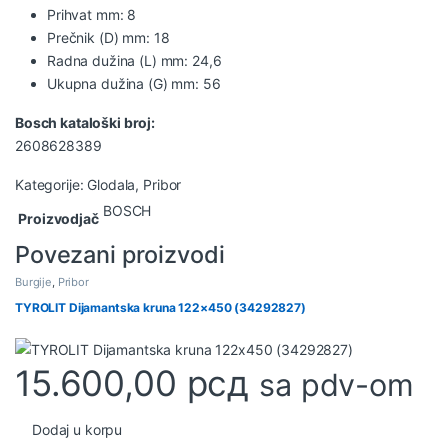
Prihvat mm: 8
Prečnik (D) mm: 18
Radna dužina (L) mm: 24,6
Ukupna dužina (G) mm: 56
Bosch kataloški broj:
2608628389
Kategorije:
Glodala
,
Pribor
BOSCH
Proizvodjač
Povezani proizvodi
Burgije
,
Pribor
TYROLIT Dijamantska kruna 122×450 (34292827)
15.600,00
рсд
sa pdv-om
Dodaj u korpu