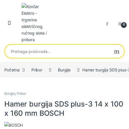
Skip to navigation
Skip to content
0
Pretraga za:
Početna
Pribor
Burgije
Hamer burgija SDS plus
Burgije
,
Pribor
Hamer burgija SDS plus-3 14 x 100
x 160 mm BOSCH