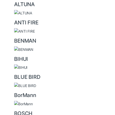
u
ALTUNA
s
e
ANTI FIRE
l
BENMAN
BIHUI
BLUE BIRD
BorMann
BOSCH