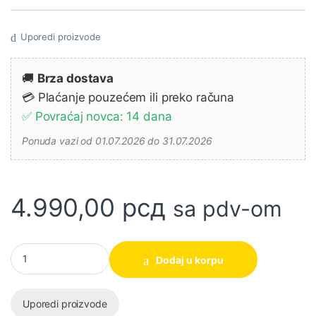
Uporedi proizvode
🚚
Brza dostava
💳 Plaćanje pouzećem ili preko računa
✅ Povraćaj novca: 14 dana
Ponuda vazi od 01.07.2026 do 31.07.2026
4.990,00
рсд
sa pdv-om
Hamer burgija SDS plus-3 14 x 100 x 160 mm BOSCH količina
Dodaj u korpu
Uporedi proizvode