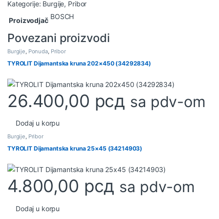
Kategorije:
Burgije
,
Pribor
BOSCH
Proizvodjač
Povezani proizvodi
Burgije
,
Ponuda
,
Pribor
TYROLIT Dijamantska kruna 202×450 (34292834)
26.400,00
рсд
sa pdv-om
Dodaj u korpu
Burgije
,
Pribor
TYROLIT Dijamantska kruna 25×45 (34214903)
4.800,00
рсд
sa pdv-om
Dodaj u korpu