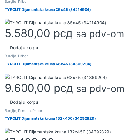
Burgije
,
Pribor
TYROLIT Dijamantska kruna 35×45 (34214904)
5.580,00
рсд
sa pdv-om
Dodaj u korpu
Burgije
,
Pribor
TYROLIT Dijamantska kruna 68×45 (34369204)
9.600,00
рсд
sa pdv-om
Dodaj u korpu
Burgije
,
Ponuda
,
Pribor
TYROLIT Dijamantska kruna 132×450 (34292829)