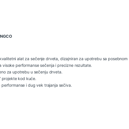
 INGCO
okokvalitetni alat za sečenje drveta, dizajniran za upotrebu sa posebno
a visoke performanse sečenja i precizne rezultate.
veno za upotrebu u sečenju drveta.
“ projekte kod kuće.
e performanse i dug vek trajanja sečiva.