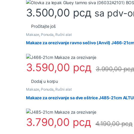
3.500,00
рсд
sa pdv-
Pročitajte još
Makaze
,
Ponuda
,
Ručni alat
Makaze za orezivanje ravno sečivo (Anvil) J466-21
3.590,00
рсд
3.990,00
рс
Dodaj u korpu
Makaze
,
Ponuda
,
Ručni alat
Makaze za orezivanje sa dve oštrice J485-21cm ALT
3.790,00
рсд
4.190,00
рсд