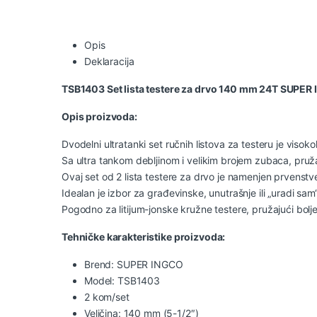
Opis
Deklaracija
TSB1403 Set lista testere za drvo 140 mm 24T SUPER
Opis proizvoda:
Dvodelni ultratanki set ručnih listova za testeru je vis
Sa ultra tankom debljinom i velikim brojem zubaca, pruž
Ovaj set od 2 lista testere za drvo je namenjen prvenst
Idealan je izbor za građevinske, unutrašnje ili „uradi sam
Pogodno za litijum-jonske kružne testere, pružajući bolj
Tehničke karakteristike proizvoda:
Brend: SUPER INGCO
Model: TSB1403
2 kom/set
Veličina: 140 mm (5-1/2″)