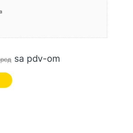
a
sa pdv-om
0
рсд
T SUPER INGCO količina