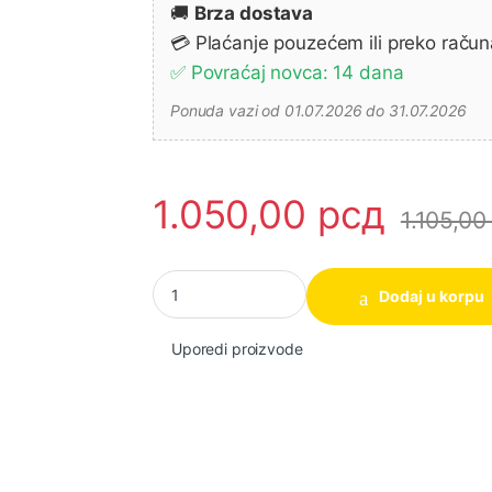
🚚
Brza dostava
💳 Plaćanje pouzećem ili preko račun
✅ Povraćaj novca: 14 dana
Ponuda vazi od 01.07.2026 do 31.07.2026
1.050,00
рсд
1.105,0
Set lista testere za drvo TSB1403 140 mm 24
Dodaj u korpu
Uporedi proizvode