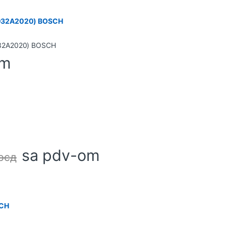
(06032A2020) BOSCH
om
sa pdv-om
рсд
SCH