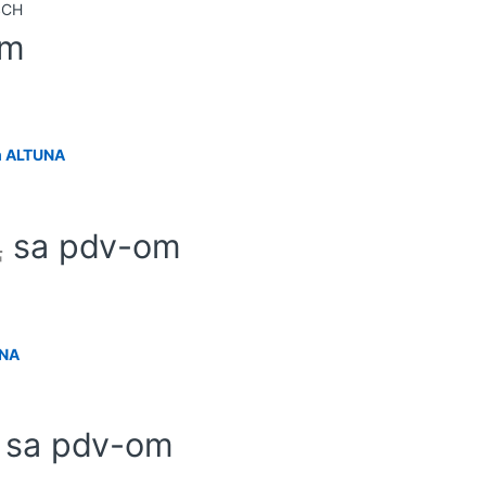
om
cm ALTUNA
sa pdv-om
д
UNA
sa pdv-om