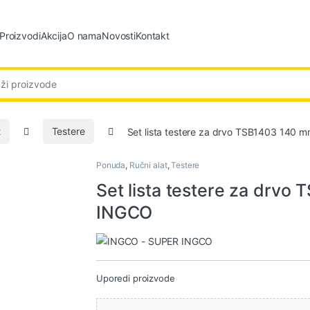
Proizvodi
Akcija
O nama
Novosti
Kontakt
:
t
Testere
Set lista testere za drvo TSB1403 140
Ponuda
,
Ručni alat
,
Testere
Set lista testere za drv
INGCO
Uporedi proizvode