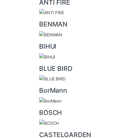
ANTI FIRE
s
e
l
BENMAN
BIHUI
BLUE BIRD
BorMann
BOSCH
CASTELGARDEN