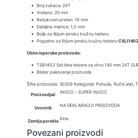
Broj zubaca: 24T
Vreteno: 20 mm
Redukcioni prsten: 16 mm
Debljina matrice: 1,0 mm
Bolje za litijum-jonsku kružnu testeru
Pogodno za litijum-jonsku kružnu testeru
CSLI140
Obim isporuke proizvoda:
TSB1403 Set lista testere za drvo 140 mm 24T S
Blister pakovanje proizvoda
Šifra proizvoda:
30209
Kategorije:
Ponuda
,
Ručni alat
,
T
INGCO – SUPER INGCO
Proizvodjač
NA DEKLARACIJI PROIZVODA
Uvoznik
Kina
Zemlja porekla
Povezani proizvodi