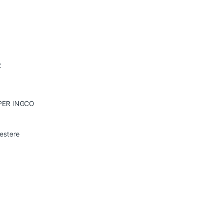
2
UPER INGCO
estere