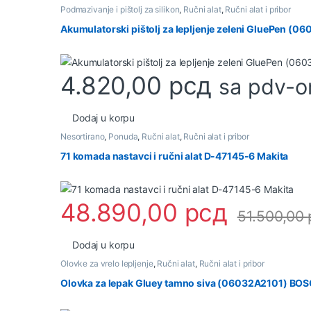
Podmazivanje i pištolj za silikon
,
Ručni alat
,
Ručni alat i pribor
Akumulatorski pištolj za lepljenje zeleni GluePen 
4.820,00
рсд
sa pdv-
Dodaj u korpu
Nesortirano
,
Ponuda
,
Ručni alat
,
Ručni alat i pribor
71 komada nastavci i ručni alat D-47145-6 Makita
48.890,00
рсд
51.500,00
Dodaj u korpu
Olovke za vrelo lepljenje
,
Ručni alat
,
Ručni alat i pribor
Olovka za lepak Gluey tamno siva (06032A2101) BO