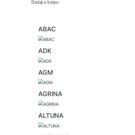
Dodaj u korpu
B
ABAC
r
a
ADK
n
d
AGM
s
C
AGRINA
a
r
ALTUNA
o
u