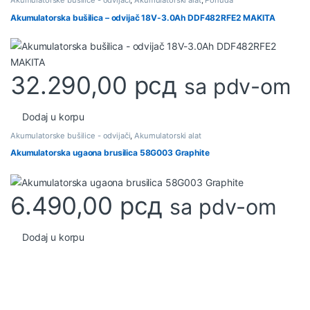
Akumulatorske bušilice - odvijači
,
Akumulatorski alat
,
Ponuda
Akumulatorska bušilica – odvijač 18V-3.0Ah DDF482RFE2 MAKITA
32.290,00
рсд
sa pdv-om
Dodaj u korpu
Akumulatorske bušilice - odvijači
,
Akumulatorski alat
Akumulatorska ugaona brusilica 58G003 Graphite
6.490,00
рсд
sa pdv-om
Dodaj u korpu