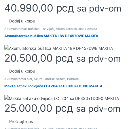
40.990,00
рсд
sa pdv-om
Dodaj u korpu
Akumulatorske bušilice - odvijači
,
Akumulatorski alat
,
Ponuda
Akumulatorska bušilica MAKITA 18V DF457DWE MAKITA
20.500,00
рсд
sa pdv-om
Dodaj u korpu
Akumulatorski alat
,
Akumulatorski setovi
,
Ponuda
Makita set aku odvijača LCT204 sa DF330+TD090 MAKITA
25.000,00
рсд
sa pdv-om
Pročitajte još