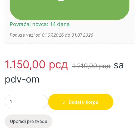
Povraćaj novca: 14 dana
Ponuda vazi od 01.07.2026 do 31.07.2026
1.150,00
рсд
sa
1.210,00
рсд
pdv-om
Punjač baterija FCLI1613E 16V 1.3A SUPER INGCO količina
Dodaj u korpu
Uporedi proizvode