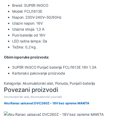
Brend: SUPER INGCO
Model: FCLI1613E
Napon: 230V-240V~50/60Hz
Izlazni napon: 16V
Izlazna struja: 1,3 A
Puni baterije od 16V
LED radna lampa: Da
Težina: 0,2 kg.
Obim isporuke proizvoda:
SUPER INGCO Punjač baterija FCLI1613E 16V 1.3A
Kartonsko pakovanje proizvoda
Kategorije:
Akumulatorski alat
,
Ponuda
,
Punjači baterija
Povezani proizvodi
Akumulatorski alat
,
Akumulatorski usisivači
Aku Ranac usisavač DVC260Z – 18V bez opreme MAKITA