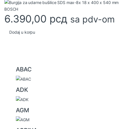
6.390,00
рсд
sa pdv-om
Dodaj u korpu
B
ABAC
r
a
ADK
n
d
s
AGM
C
a