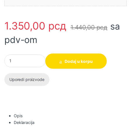
1.350,00
рсд
sa
1.440,00
рсд
pdv-om
Probojna burgija za otvore HCB0801 80mm INGCO količina
Dodaj u korpu
Uporedi proizvode
Opis
Deklaracija