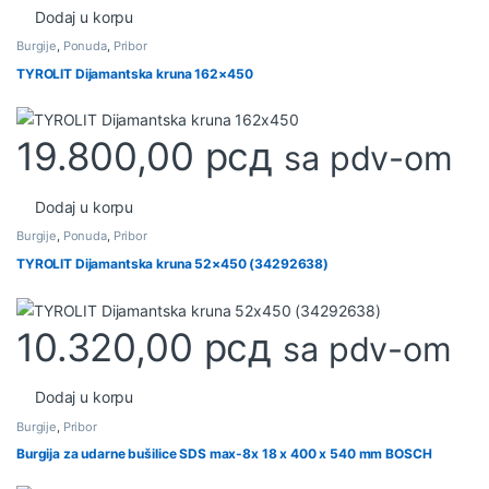
Dodaj u korpu
Burgije
,
Ponuda
,
Pribor
TYROLIT Dijamantska kruna 162×450
19.800,00
рсд
sa pdv-om
Dodaj u korpu
Burgije
,
Ponuda
,
Pribor
TYROLIT Dijamantska kruna 52×450 (34292638)
10.320,00
рсд
sa pdv-om
Dodaj u korpu
Burgije
,
Pribor
Burgija za udarne bušilice SDS max-8x 18 x 400 x 540 mm BOSCH