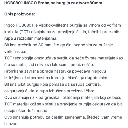
HCB0801 INGCO Probojna burgija za otvore 80mm
Opis proizvoda:
Ingco HCB0801 je visokokvalitetna burgija sa vrhom od volfram
karbida (TCT) dizajnirana za pravljenje čistih, tačnih i preciznih
rupa u različitim materijalima.
Bit ima prečnik od 80 mm, što ga čini pogodnim za bušenje
velikih rupa.
TCT tehnologija omogućava svrdlu da seče čvrste materijale kao
što su metal, zid i drvo sa lakoćom i preciznošću.
Hromirana završna obrada nastavka povećava njegovu
izdržljivost i otpornost na koroziju, čineći ga dugotrajnim.
Bit ima pilot burgiju koja pomaže da se rupa centrira,
osiguravajući da je rupa izbušena precizno i čisto.
Ovo smanjuje rizik od grešaka i oštećenja materijala koji se buši.
TCT materijal koji se koristi za pravljenje burgije osigurava da bit
ostaje oštar duži period.
Ovo smanjuje potrebu za čestim zamenama, štedeći vam vreme
i novac.