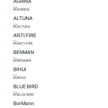
AGRINA
r
o
u
ALTUNA
s
e
ANTI FIRE
l
BENMAN
BIHUI
BLUE BIRD
BorMann