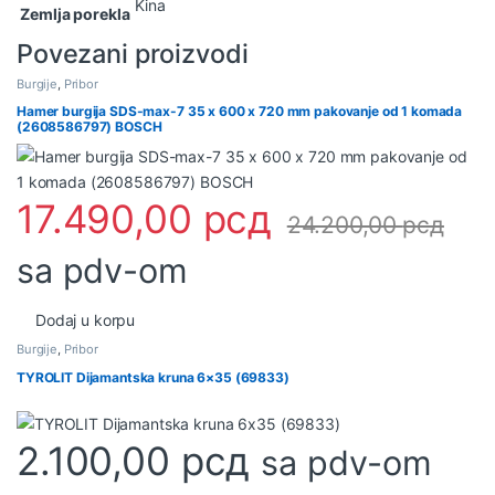
Kina
Zemlja porekla
Povezani proizvodi
Burgije
,
Pribor
Hamer burgija SDS-max-7 35 x 600 x 720 mm pakovanje od 1 komada
(2608586797) BOSCH
17.490,00
рсд
24.200,00
рсд
sa pdv-om
Dodaj u korpu
Burgije
,
Pribor
TYROLIT Dijamantska kruna 6×35 (69833)
2.100,00
рсд
sa pdv-om