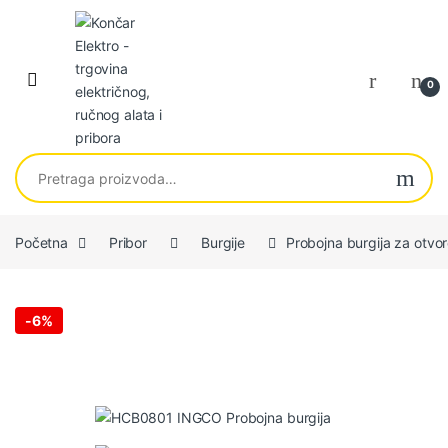
Skip to navigation
Skip to content
0
Pretraga za:
Početna
Pribor
Burgije
Probojna burgija za ot
-
6%