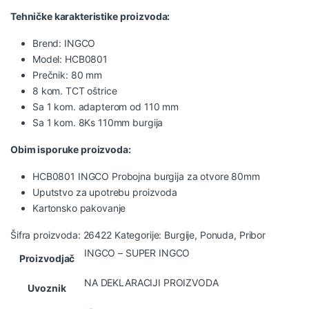
Tehničke karakteristike proizvoda:
Brend: INGCO
Model: HCB0801
Prečnik: 80 mm
8 kom. TCT oštrice
Sa 1 kom. adapterom od 110 mm
Sa 1 kom. 8Ks 110mm burgija
Obim isporuke proizvoda:
HCB0801 INGCO Probojna burgija za otvore 80mm
Uputstvo za upotrebu proizvoda
Kartonsko pakovanje
Šifra proizvoda:
26422
Kategorije:
Burgije
,
Ponuda
,
Pribor
INGCO – SUPER INGCO
Proizvodjač
NA DEKLARACIJI PROIZVODA
Uvoznik