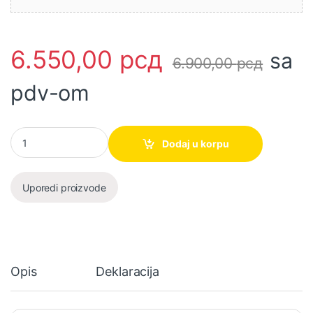
6.550,00
рсд
sa
6.900,00
рсд
pdv-om
Pneumatska rotaciona brusilica APS1512 150mm SUPER INGCO k
Dodaj u korpu
Uporedi proizvode
Opis
Deklaracija