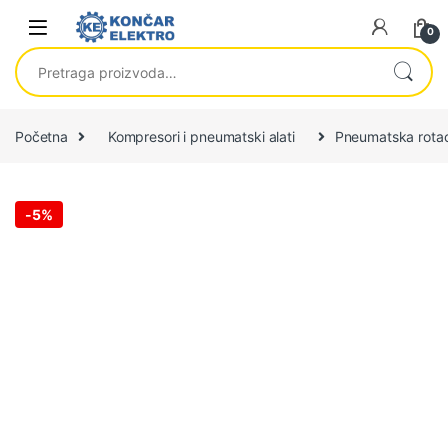
Skip to navigation
Skip to content
0
Pretraga za:
Početna
Kompresori i pneumatski alati
Pneumatska rota
-
5%