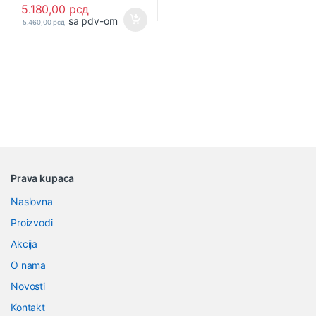
5.180,00
рсд
sa pdv-om
5.460,00
рсд
B
Prava kupaca
r
Naslovna
a
Proizvodi
n
Akcija
O nama
d
Novosti
s
Kontakt