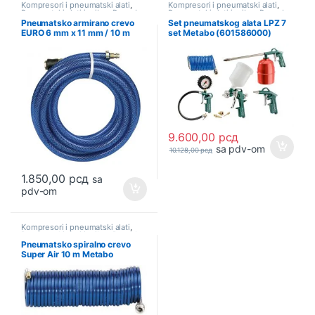
Kompresori i pneumatski alati
,
Kompresori i pneumatski alati
,
Pneumatski alati i pribor
,
Ponuda
Pneumatski alati i pribor
,
Ponuda
Pneumatsko armirano crevo
Set pneumatskog alata LPZ 7
EURO 6 mm x 11 mm / 10 m
set Metabo (601586000)
Metabo
9.600,00
рсд
sa pdv-om
10.128,00
рсд
1.850,00
рсд
sa
pdv-om
Kompresori i pneumatski alati
,
Pneumatski alati i pribor
,
Ponuda
Pneumatsko spiralno crevo
Super Air 10 m Metabo
(901054967)