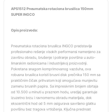
APS1512 Pneumatska rotaciona brusilica 150mm
SUPER INGCO
Opis proizvoda:
Pneumatska rotaciona brusilica INGCO predstavlja
profesionalno rešenje visokih performansi namenjeno za
završnu obradu, brušenje i poliranje površina u auto-
limarskim radionicama i industrijskoj proizvodnji.
Pokretana snagom komprimovanog vazduha, ova
robusna brusilica koristi brusni disk prečnika 150 mm sa
praktičnim čičak prihvatom koji omogućava munjevitu
zamenu brusnih papira. Sa impresivnim brojem obrtaja
od 10.500 u minuti u praznom hodu, uredjaj garantuje
izuzetno brzu i ravnomernu obradu materijala, dok
ekscentrični hod od 5 mm osigurava savršeno glatku
površinu bez tragova vrtloženja. Ključna prednost