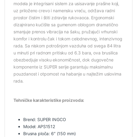
modela je integrisani sistem za usisavanje prašine koji,
uz priloženo crevo i namensku vreću, održava radni
prostor čistim i štiti zdravlje rukovaoca. Ergonomski
dizajnirano kućište sa gumenom oblogom dramatično
smanjuje prenos vibracija na šaku, pružajući vrhunski
komfor i kontrolu čak i tokom celodnevnog, intenzivnog
rada. Sa niskom potrošnjom vazduha od svega 84 litra
u minuti pri radnom pritisku od 6.3 bara, ova brusilica
obezbedjuje visoku ekonomičnost, dok dugovečne
komponente iz SUPER serije garantuju maksimalnu
pouzdanost i otpornost na habanje u najtežim uslovima
rada.
Tehničke karakteristike proizvoda:
Brend: SUPER INGCO
Model: APS1512
Brusna ploča: 6″ (150 mm)