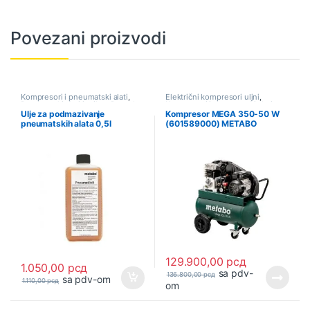
Povezani proizvodi
Kompresori i pneumatski alati
,
Električni kompresori uljni
,
Pneumatski alati i pribor
,
Ponuda
Kompresori i pneumatski alati
Ulje za podmazivanje
Kompresor MEGA 350-50 W
pneumatskih alata 0,5l
(601589000) METABO
(901008540) METABO
129.900,00
рсд
1.050,00
рсд
sa pdv-
136.800,00
рсд
sa pdv-om
1.110,00
рсд
om