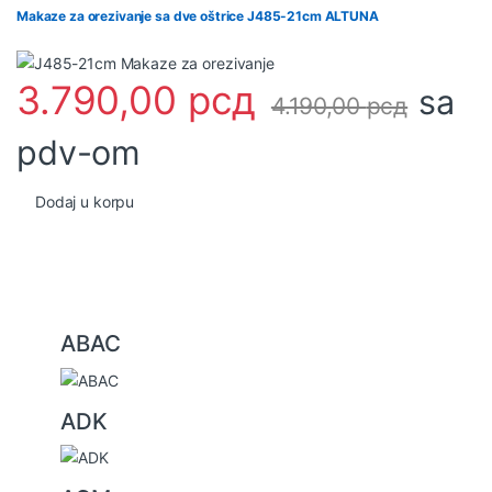
Makaze za orezivanje sa dve oštrice J485-21cm ALTUNA
3.790,00
рсд
sa
4.190,00
рсд
pdv-om
Dodaj u korpu
B
ABAC
r
a
ADK
n
d