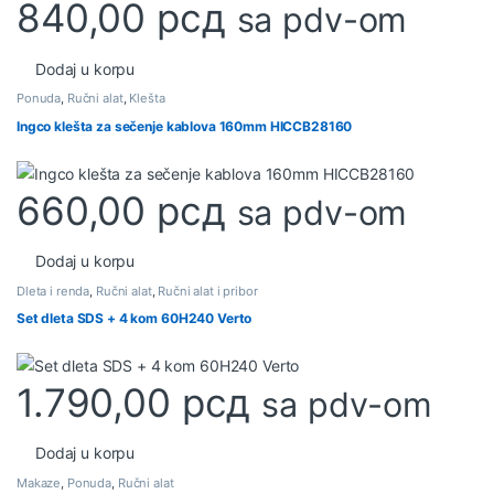
840,00
рсд
sa pdv-om
Dodaj u korpu
Ponuda
,
Ručni alat
,
Klešta
Ingco klešta za sečenje kablova 160mm HICCB28160
660,00
рсд
sa pdv-om
Dodaj u korpu
Dleta i renda
,
Ručni alat
,
Ručni alat i pribor
Set dleta SDS + 4 kom 60H240 Verto
1.790,00
рсд
sa pdv-om
Dodaj u korpu
Makaze
,
Ponuda
,
Ručni alat