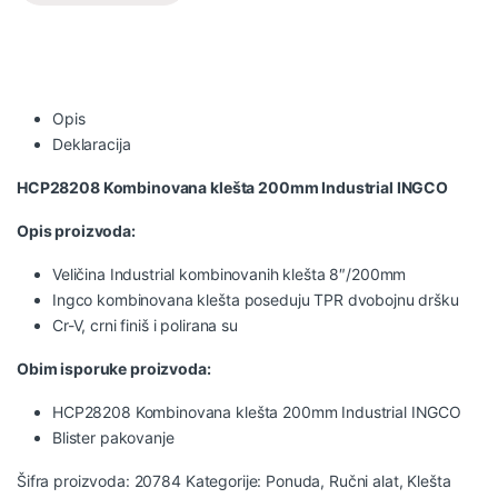
Opis
Deklaracija
HCP28208 Kombinovana klešta 200mm Industrial INGCO
Opis proizvoda:
Veličina Industrial kombinovanih klešta 8″/200mm
Ingco kombinovana klešta poseduju TPR dvobojnu dršku
Cr-V, crni finiš i polirana su
Obim isporuke proizvoda:
HCP28208 Kombinovana klešta 200mm Industrial INGCO
Blister pakovanje
Šifra proizvoda:
20784
Kategorije:
Ponuda
,
Ručni alat
,
Klešta