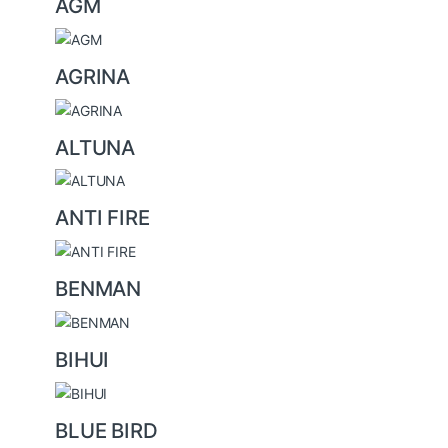
s
AGM
C
a
AGRINA
r
o
u
ALTUNA
s
e
ANTI FIRE
l
BENMAN
BIHUI
BLUE BIRD