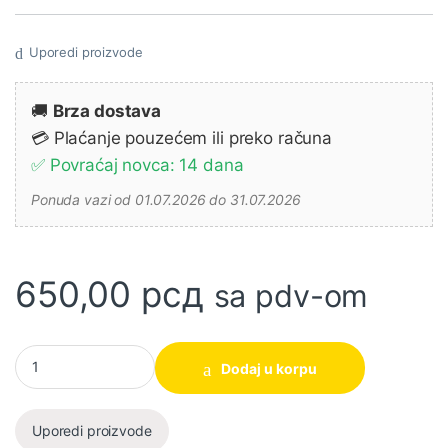
Uporedi proizvode
🚚
Brza dostava
💳 Plaćanje pouzećem ili preko računa
✅ Povraćaj novca: 14 dana
Ponuda vazi od 01.07.2026 do 31.07.2026
650,00
рсд
sa pdv-om
Kombinovana klešta HCP28208 200mm Industrial INGCO količi
Dodaj u korpu
Uporedi proizvode