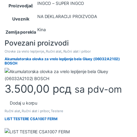
INGCO – SUPER INGCO
Proizvodjač
NA DEKLARACIJI PROIZVODA
Uvoznik
Kina
Zemlja porekla
Povezani proizvodi
Olovke za vrelo lepljenje
,
Ručni alat
,
Ručni alat i pribor
Akumulatorska olovka za vrelo lepljenje bela Gluey (06032A2102)
BOSCH
3.500,00
рсд
sa pdv-om
Dodaj u korpu
Ručni alat
,
Ručni alat i pribor
,
Testere
LIST TESTERE CSA1007 FERM