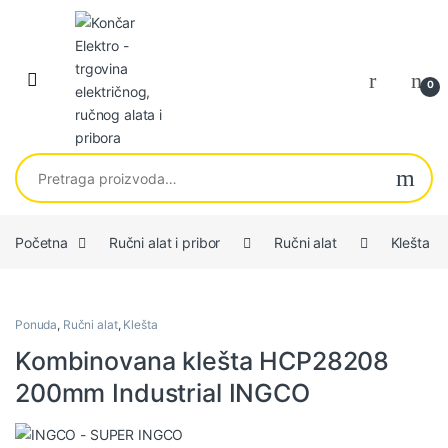
Skip to navigation
Skip to content
0
Pretraga za:
Početna
Ručni alat i pribor
Ručni alat
Klešta
Ponuda
,
Ručni alat
,
Klešta
Kombinovana klešta HCP28208
200mm Industrial INGCO