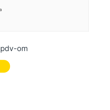
a
 pdv-om
T4 V400 200L (4116000235) ABAC količina