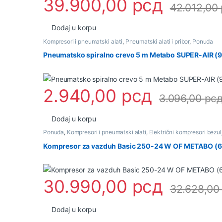
39.900,00
рсд
42.012,00
Dodaj u korpu
Kompresori i pneumatski alati
,
Pneumatski alati i pribor
,
Ponuda
Pneumatsko spiralno crevo 5 m Metabo SUPER-AIR 
2.940,00
рсд
3.096,00
рс
Dodaj u korpu
Ponuda
,
Kompresori i pneumatski alati
,
Električni kompresori bezul
Kompresor za vazduh Basic 250-24 W OF METABO (
30.990,00
рсд
32.628,0
Dodaj u korpu