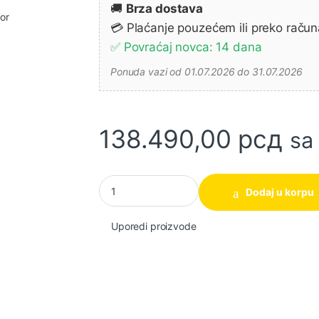
🚚
Brza dostava
💳 Plaćanje pouzećem ili preko račun
✅ Povraćaj novca: 14 dana
Ponuda vazi od 01.07.2026 do 31.07.2026
138.490,00
рсд
sa
Klipni kompresor sa kaišem PRO A49B 200 C
Dodaj u korpu
Uporedi proizvode