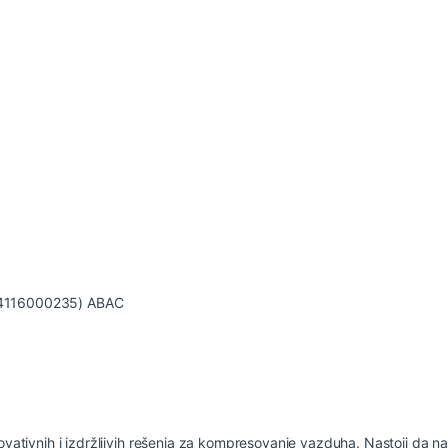
(4116000235) ABAC
vativnih i izdržljivih rešenja za kompresovanje vazduha. Nastoji da napr