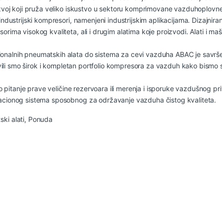
azvoj koji pruža veliko iskustvo u sektoru komprimovane vazduhoplovne 
industrijski kompresori, namenjeni industrijskim aplikacijama. Dizajnira
orima visokog kvaliteta, ali i drugim alatima koje proizvodi. Alati i m
onalnih pneumatskih alata do sistema za cevi vazduha ABAC je savršen
azvili smo širok i kompletan portfolio kompresora za vazduh kako bismo 
samo pitanje prave veličine rezervoara ili merenja i isporuke vazdušn
lacionog sistema sposobnog za održavanje vazduha čistog kvaliteta.
ki alati
,
Ponuda