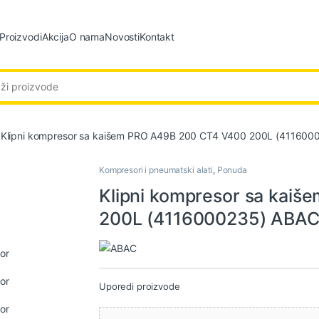
Proizvodi
Akcija
O nama
Novosti
Kontakt
:
Klipni kompresor sa kaišem PRO A49B 200 CT4 V400 200L (411600
Kompresori i pneumatski alati
,
Ponuda
Klipni kompresor sa kai
200L (4116000235) ABA
Uporedi proizvode