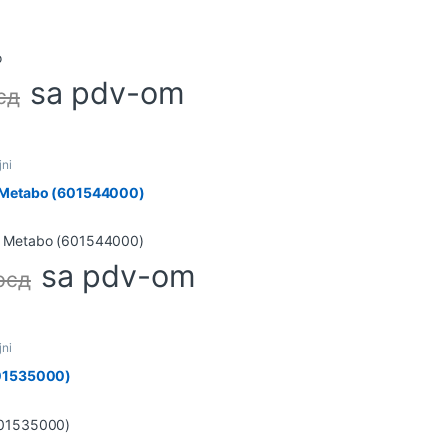
sa pdv-om
сд
jni
 Metabo (601544000)
sa pdv-om
рсд
jni
601535000)