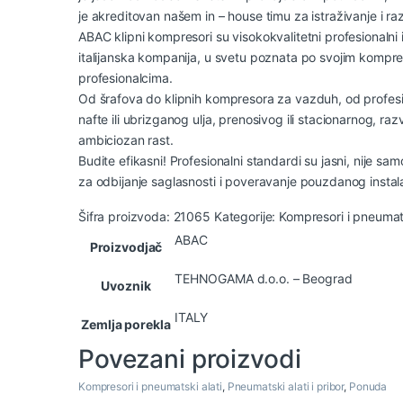
je akreditovan našem in – house timu za istraživanje i r
ABAC klipni kompresori su visokokvalitetni profesionalni 
italijanska kompanija, u svetu poznata po svojim kompres
profesionalcima.
Od šrafova do klipnih kompresora za vazduh, od profesi
nafte ili ubrizganog ulja, prenosivog ili stacionarnog, r
ambiciozan rast.
Budite efikasni! Profesionalni standardi su jasni, nije 
za odbijanje saglasnosti i poveravanje pouzdanog insta
Šifra proizvoda:
21065
Kategorije:
Kompresori i pneumats
ABAC
Proizvodjač
TEHNOGAMA d.o.o. – Beograd
Uvoznik
ITALY
Zemlja porekla
Povezani proizvodi
Kompresori i pneumatski alati
,
Pneumatski alati i pribor
,
Ponuda