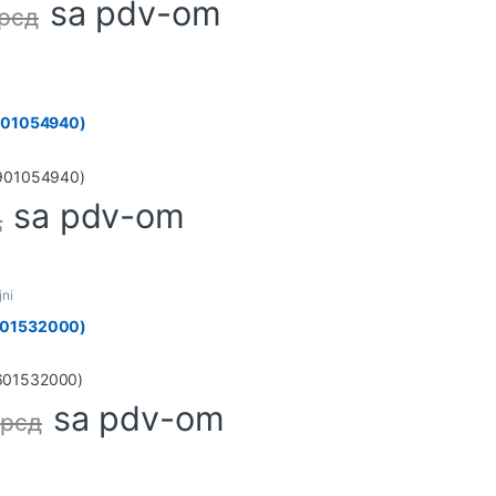
sa pdv-om
рсд
(901054940)
sa pdv-om
д
jni
601532000)
sa pdv-om
0
рсд