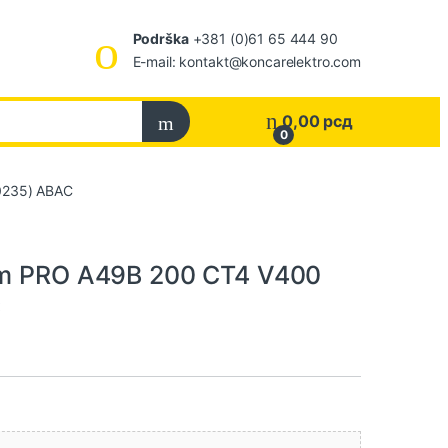
Podrška
+381 (0)61 65 444 90
E-mail: kontakt@koncarelektro.com
0,00
рсд
0
0235) ABAC
šem PRO A49B 200 CT4 V400
C