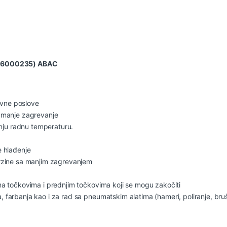
116000235) ABAC
evne poslove
i manje zagrevanje
nju radnu temperaturu.
e hlađenje
brzine sa manjim zagrevanjem
ima točkovima i prednjim točkovima koji se mogu zakočiti
 farbanja kao i za rad sa pneumatskim alatima (hameri, poliranje, bruš