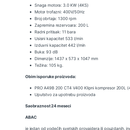
Snaga motora: 3.0 KW (4KS)
Motor trofazni: 400V/50Hz
Broj obrtaja: 1300 rpm
Zapremina rezervoara: 200 L
Radni pritisak: 11 bara
Usisni kapacitet 533 l/min
Izduvni kapacitet 442 l/min
Buka: 93 dB
Dimenzije: 1437 x 573 x 1047 mm
Težina: 105 kg.
Obim isporuke proizvoda:
PRO A49B 200 CT4 V400 Klipni kompresor 200L 
Uputstvo za upotrebu proizvoda
Saobraznost 24 meseci
ABAC
je jedan od vodećih svetskih provajdera ili pouzdanih, ino