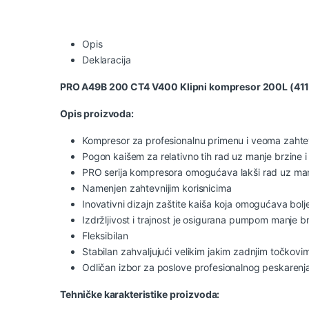
Opis
Deklaracija
PRO A49B 200 CT4 V400 Klipni kompresor 200L (4
Opis proizvoda:
Kompresor za profesionalnu primenu i veoma zaht
Pogon kaišem za relativno tih rad uz manje brzine 
PRO serija kompresora omogućava lakši rad uz ma
Namenjen zahtevnijim korisnicima
Inovativni dizajn zaštite kaiša koja omogućava bolj
Izdržljivost i trajnost je osigurana pumpom manje 
Fleksibilan
Stabilan zahvaljujući velikim jakim zadnjim točkov
Odličan izbor za poslove profesionalnog peskarenja,
Tehničke karakteristike proizvoda: