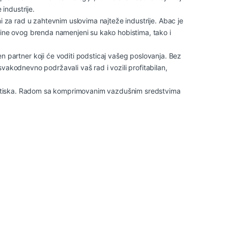
industrije.
ni za rad u zahtevnim uslovima najteže industrije. Abac je
ašine ovog brenda namenjeni su kako hobistima, tako i
 partner koji će voditi podsticaj vašeg poslovanja. Bez
svakodnevno podržavali vaš rad i vozili profitabilan,
og pritiska. Radom sa komprimovanim vazdušnim sredstvima