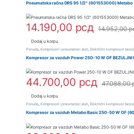
Pneumatska račna DRS 95 1/2″ (601553000) Metabo
14.190,00
рсд
14.952,00
р
Dodaj u korpu
Ponuda
,
Kompresori i pneumatski alati
,
Električni kompresori bezul
Kompresor za vazduh Power 250-10 W OF BEZULJNI
44.700,00
рсд
47.088,00
Dodaj u korpu
Ponuda
,
Kompresori i pneumatski alati
,
Električni kompresori bezul
Kompresor za vazduh Metabo Basic 250-50 W OF (