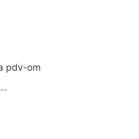
a pdv-om
učeva