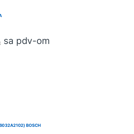
A
sa pdv-om
д
 (06032A2102) BOSCH