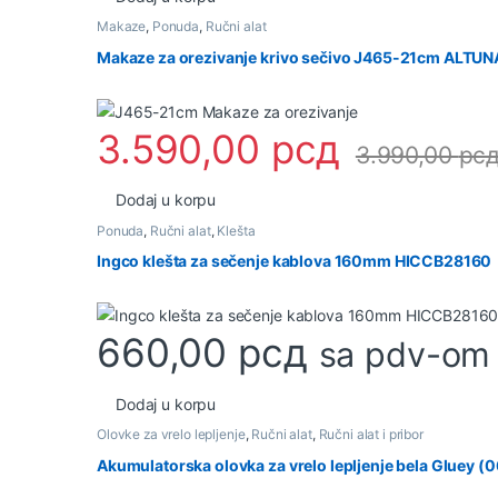
Makaze
,
Ponuda
,
Ručni alat
Makaze za orezivanje krivo sečivo J465-21cm ALTUN
3.590,00
рсд
3.990,00
рс
Dodaj u korpu
Ponuda
,
Ručni alat
,
Klešta
Ingco klešta za sečenje kablova 160mm HICCB28160
660,00
рсд
sa pdv-om
Dodaj u korpu
Olovke za vrelo lepljenje
,
Ručni alat
,
Ručni alat i pribor
Akumulatorska olovka za vrelo lepljenje bela Gluey