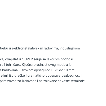
trebu u elektroinstalaterskim radovima, industrijskom
ka, ovaj alat iz SUPER serije sa lakoćom podnosi
re i tehničare. Ključna prednost ovog modela je
 na kablovima u širokom opsegu od 0.25 do 10 mm² .
se eliminišu greške i dramatično povećava bezbednost i
ptimizovan za izolovane i neizolovane cevaste terminale