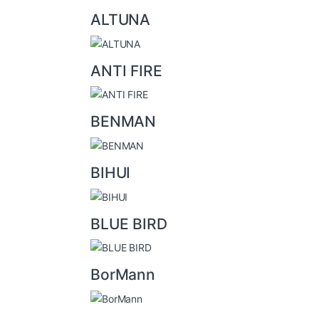
r
ALTUNA
o
u
ANTI FIRE
s
e
l
BENMAN
BIHUI
BLUE BIRD
BorMann