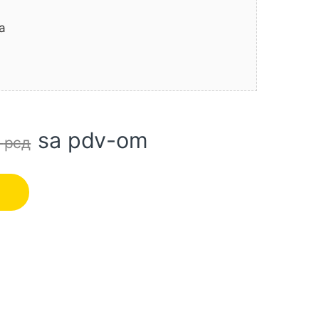
a
sa pdv-om
0
рсд
UPER INGCO količina