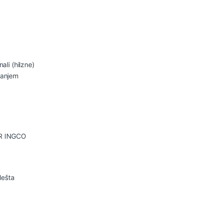
ali (hilzne)
ranjem
ER INGCO
lešta