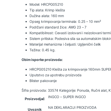
Model: HRCPG05210
Tip alata: Krimp klešta
Dužina alata: 160 mm
Opseg krimpovanja terminala: 0.25 – 10 mm²
Podržani standard žice: AWG 23 – 7
Kompatibilnost: Cevasti izolovani i neizolovani termin
Sistem pritiska: Podesiva sila sa automatskim bloki
Materijal mehanizma i čeljusti: Ugljenični čelik
Težina: 0.45 kg.
Obim isporke proizvoda:
HRCPG05210 Klešta za krimpovanje 160mm SUP
Uputstvo za upotrebu proizvoda
Blister pakovanje
Šifra proizvoda:
33574
Kategorije:
Ponuda
,
Ručni alat
,
K
INGCO – SUPER INGCO
Proizvodjač
NA DEKLARACIJI PROIZVODA
Uvoznik