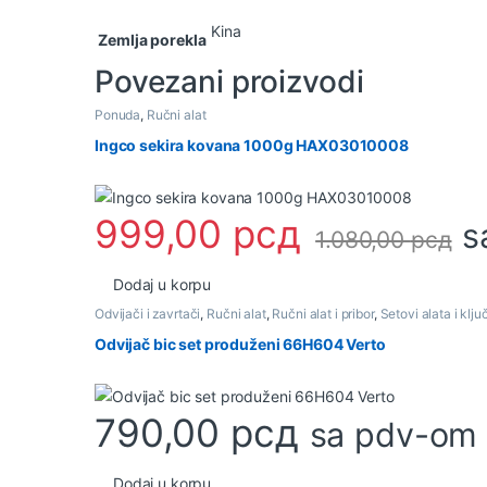
Kina
Zemlja porekla
Povezani proizvodi
Ponuda
,
Ručni alat
Ingco sekira kovana 1000g HAX03010008
999,00
рсд
s
1.080,00
рсд
Dodaj u korpu
Odvijači i zavrtači
,
Ručni alat
,
Ručni alat i pribor
,
Setovi alata i klj
Odvijač bic set produženi 66H604 Verto
790,00
рсд
sa pdv-om
Dodaj u korpu