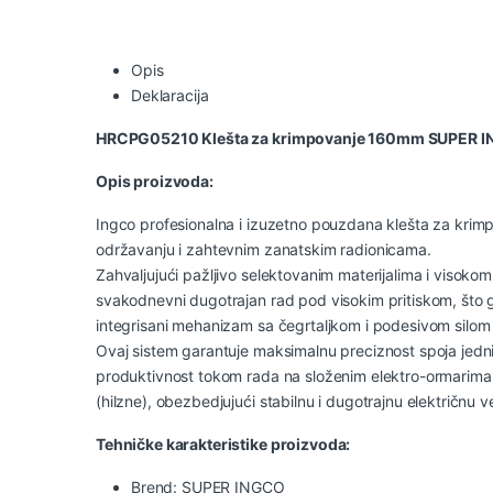
Opis
Deklaracija
HRCPG05210 Klešta za krimpovanje 160mm SUPER 
Opis proizvoda:
Ingco profesionalna i izuzetno pouzdana klešta za krimp
održavanju i zahtevnim zanatskim radionicama.
Zahvaljujući pažljivo selektovanim materijalima i visok
svakodnevni dugotrajan rad pod visokim pritiskom, što g
integrisani mehanizam sa čegrtaljkom i podesivom silom
Ovaj sistem garantuje maksimalnu preciznost spoja jedni
produktivnost tokom rada na složenim elektro-ormarima. 
(hilzne), obezbedjujući stabilnu i dugotrajnu električnu 
Tehničke karakteristike proizvoda:
Brend: SUPER INGCO