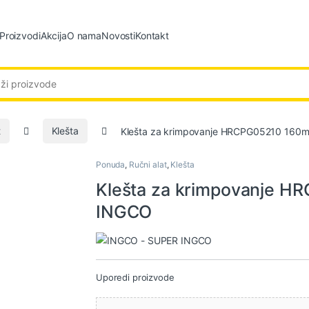
Proizvodi
Akcija
O nama
Novosti
Kontakt
:
t
Klešta
Klešta za krimpovanje HRCPG05210 16
Ponuda
,
Ručni alat
,
Klešta
Klešta za krimpovanje 
INGCO
Uporedi proizvode