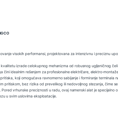
INGCO
ovanje visokih performansi, projektovana za intenzivnu i preciznu upo
om kvalitetu izrade celokupnog mehanizma od robusnog ugljeničnog čeli
a čini idealnim rešenjem za profesionalne električare, elektro-montaže
 pritiska, koji omogućava ravnomerno sabijanje i formiranje terminala
m pritiskom, bez rizika od prevelikog ili nedovoljnog stezanja, čime 
Pored vrhunske preciznosti u radu, ovaj namenski alat je specijalno o
vezu u svim uslovima eksploatacije.