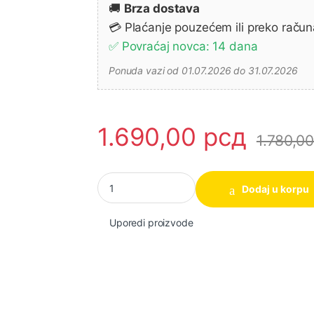
🚚
Brza dostava
💳 Plaćanje pouzećem ili preko račun
✅ Povraćaj novca: 14 dana
Ponuda vazi od 01.07.2026 do 31.07.2026
1.690,00
рсд
1.780,0
Klešta za krimpovanje HRCPG05210 160mm S
Dodaj u korpu
Uporedi proizvode