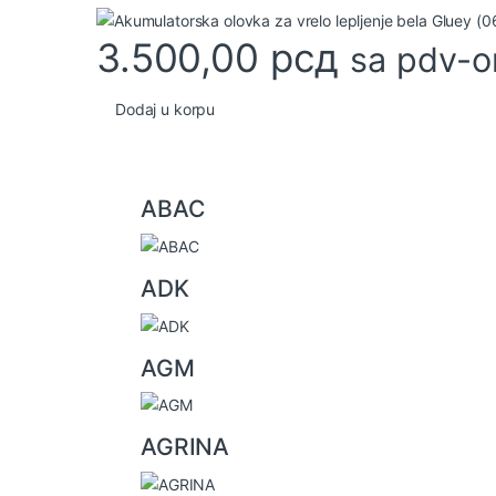
3.500,00
рсд
sa pdv-
Dodaj u korpu
B
ABAC
r
a
ADK
n
d
AGM
s
C
AGRINA
a