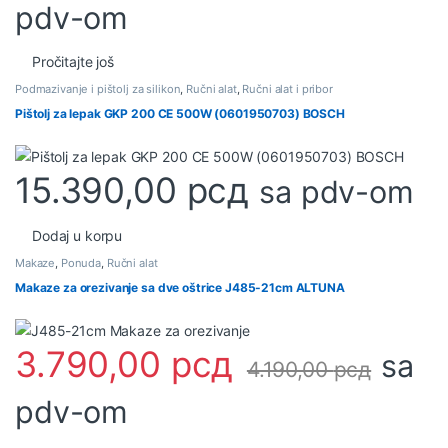
pdv-om
Pročitajte još
Podmazivanje i pištolj za silikon
,
Ručni alat
,
Ručni alat i pribor
Pištolj za lepak GKP 200 CE 500W (0601950703) BOSCH
15.390,00
рсд
sa pdv-om
Dodaj u korpu
Makaze
,
Ponuda
,
Ručni alat
Makaze za orezivanje sa dve oštrice J485-21cm ALTUNA
3.790,00
рсд
sa
4.190,00
рсд
pdv-om