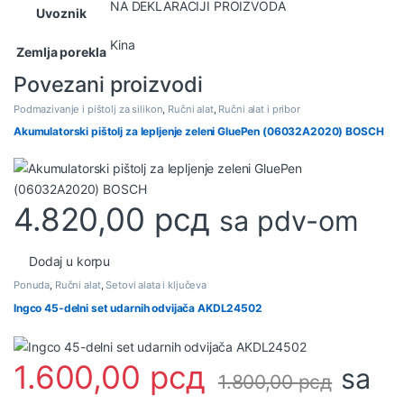
NA DEKLARACIJI PROIZVODA
Uvoznik
Kina
Zemlja porekla
Povezani proizvodi
Podmazivanje i pištolj za silikon
,
Ručni alat
,
Ručni alat i pribor
Akumulatorski pištolj za lepljenje zeleni GluePen (06032A2020) BOSCH
4.820,00
рсд
sa pdv-om
Dodaj u korpu
Ponuda
,
Ručni alat
,
Setovi alata i ključeva
Ingco 45-delni set udarnih odvijača AKDL24502
1.600,00
рсд
sa
1.800,00
рсд