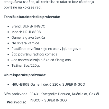
omogućava snažne, ali kontrolisane udarce bez oštećenja
površine na kojoj se radi.
Tehničke karakteristike proizvoda:
Brend: SUPER INGCO
Model: HRUH8808
Gumena glava čekića
Ne stvara varnice
Plastične površine koje ne ostavljaju tragove
Štiti površinu radnog komada
Jedinstveni dizajn ručke od fiberglasa
Težina: 8oz/220g.
Obim isporuke proizvoda:
HRUH8808 Gumeni čekić 220 g SUPER INGCO
Šifra proizvoda:
33431
Kategorije:
Ponuda
,
Ručni alat
,
Čekići
INGCO – SUPER INGCO
Proizvodjač