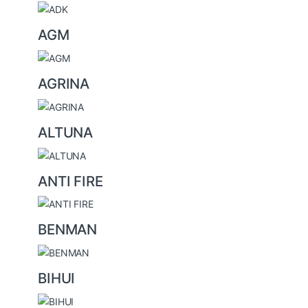
d
s
AGM
C
a
AGRINA
r
o
u
ALTUNA
s
e
ANTI FIRE
l
BENMAN
BIHUI