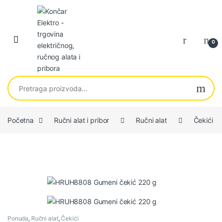
Skip to navigation
Skip to content
0
Pretraga za:
Početna
Ručni alat i pribor
Ručni alat
Čekići
Ponuda
,
Ručni alat
,
Čekići