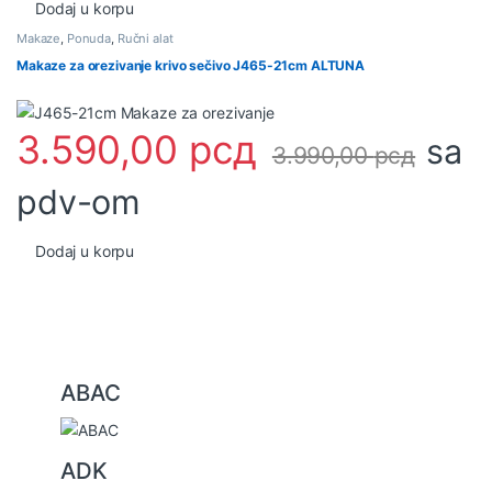
Dodaj u korpu
Makaze
,
Ponuda
,
Ručni alat
Makaze za orezivanje krivo sečivo J465-21cm ALTUNA
3.590,00
рсд
sa
3.990,00
рсд
pdv-om
Dodaj u korpu
B
ABAC
r
a
ADK
n