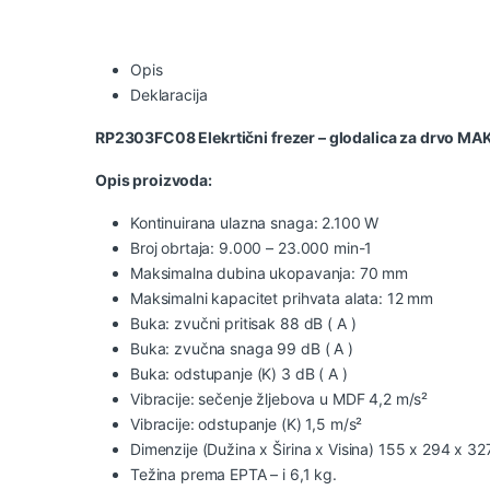
Opis
Deklaracija
RP2303FC08 Elekrtični frezer – glodalica za drvo MA
Opis proizvoda:
Kontinuirana ulazna snaga: 2.100 W
Broj obrtaja: 9.000 – 23.000 min-1
Maksimalna dubina ukopavanja: 70 mm
Maksimalni kapacitet prihvata alata: 12 mm
Buka: zvučni pritisak 88 dB ( A )
Buka: zvučna snaga 99 dB ( A )
Buka: odstupanje (K) 3 dB ( A )
Vibracije: sečenje žljebova u MDF 4,2 m/s²
Vibracije: odstupanje (K) 1,5 m/s²
Dimenzije (Dužina x Širina x Visina) 155 x 294 x 3
Težina prema EPTA – i 6,1 kg.