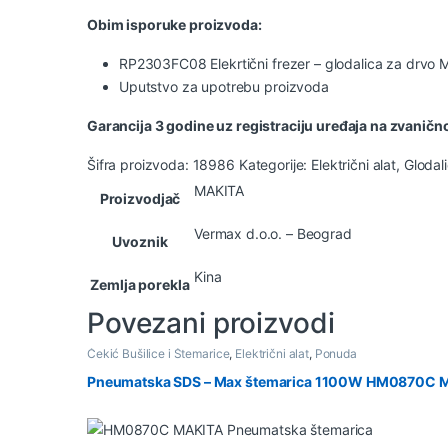
Obim isporuke proizvoda:
RP2303FC08
Elekrtični frezer – glodalica za drvo
M
Uputstvo za upotrebu proizvoda
Garancija 3 godine uz registraciju uređaja na zvaničn
Šifra proizvoda:
18986
Kategorije:
Električni alat
,
Glodali
MAKITA
Proizvodjač
Vermax d.o.o. – Beograd
Uvoznik
Kina
Zemlja porekla
Povezani proizvodi
Čekić Bušilice i Štemarice
,
Električni alat
,
Ponuda
Pneumatska SDS – Max štemarica 1100W HM0870C 