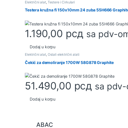
Električni alat
,
Testere i Cirkulari
Testera kružna fi 150x10mm 24 zuba 55H666 Graphit
1.190,00
рсд
sa pdv-o
Dodaj u korpu
Električni alat
,
Ostali električni alati
Čekić za demoliranje 1700W 58G878 Graphite
51.490,00
рсд
sa pdv
Dodaj u korpu
B
ABAC