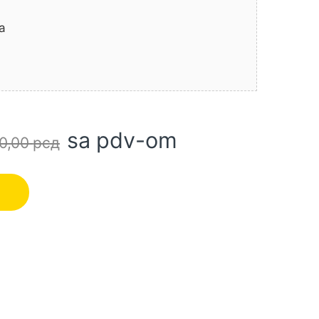
a
sa pdv-om
0,00
рсд
FC08 MAKITA količina