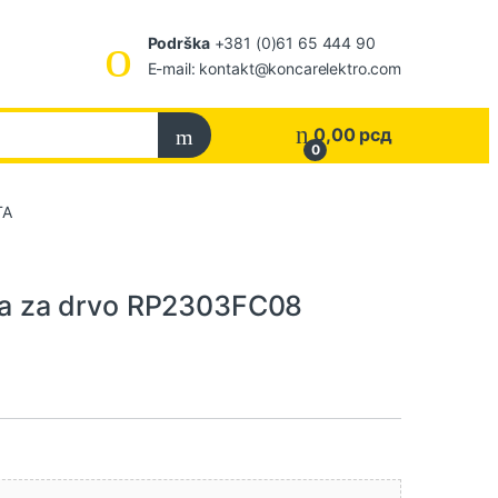
Podrška
+381 (0)61 65 444 90
E-mail: kontakt@koncarelektro.com
0,00
рсд
0
TA
lica za drvo RP2303FC08