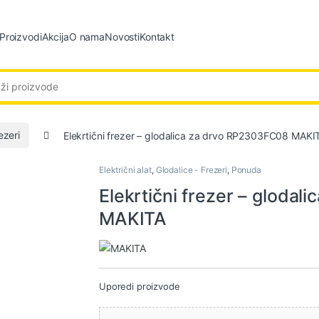
Proizvodi
Akcija
O nama
Novosti
Kontakt
:
ezeri
Elekrtični frezer – glodalica za drvo RP2303FC08 MAKI
Električni alat
,
Glodalice - Frezeri
,
Ponuda
Elekrtični frezer – gloda
MAKITA
Uporedi proizvode