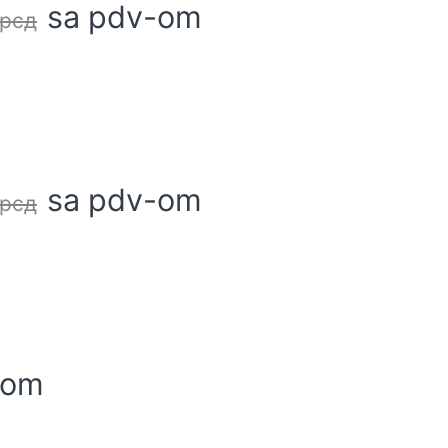
sa pdv-om
рсд
sa pdv-om
рсд
-om