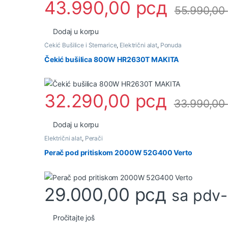
43.990,00
рсд
55.990,00
Dodaj u korpu
Čekić Bušilice i Štemarice
,
Električni alat
,
Ponuda
Čekić bušilica 800W HR2630T MAKITA
32.290,00
рсд
33.990,00
Dodaj u korpu
Električni alat
,
Perači
Perač pod pritiskom 2000W 52G400 Verto
29.000,00
рсд
sa pdv
Pročitajte još