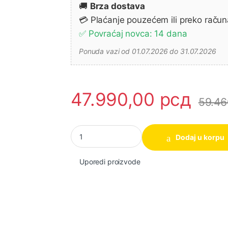
🚚
Brza dostava
💳 Plaćanje pouzećem ili preko račun
✅ Povraćaj novca: 14 dana
Ponuda vazi od 01.07.2026 do 31.07.2026
47.990,00
рсд
59.46
Elekrtični frezer - glodalica za drvo RP2303
Dodaj u korpu
Uporedi proizvode