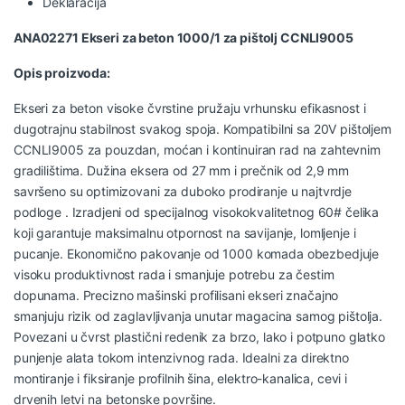
Deklaracija
ANA02271 Ekseri za beton 1000/1 za pištolj CCNLI9005
Opis proizvoda:
Ekseri za beton visoke čvrstine pružaju vrhunsku efikasnost i
dugotrajnu stabilnost svakog spoja. Kompatibilni sa 20V pištoljem
CCNLI9005 za pouzdan, moćan i kontinuiran rad na zahtevnim
gradilištima. Dužina eksera od 27 mm i prečnik od 2,9 mm
savršeno su optimizovani za duboko prodiranje u najtvrdje
podloge . Izradjeni od specijalnog visokokvalitetnog 60# čelika
koji garantuje maksimalnu otpornost na savijanje, lomljenje i
pucanje. Ekonomično pakovanje od 1000 komada obezbedjuje
visoku produktivnost rada i smanjuje potrebu za čestim
dopunama. Precizno mašinski profilisani ekseri značajno
smanjuju rizik od zaglavljivanja unutar magacina samog pištolja.
Povezani u čvrst plastični redenik za brzo, lako i potpuno glatko
punjenje alata tokom intenzivnog rada. Idealni za direktno
montiranje i fiksiranje profilnih šina, elektro-kanalica, cevi i
drvenih letvi na betonske površine.