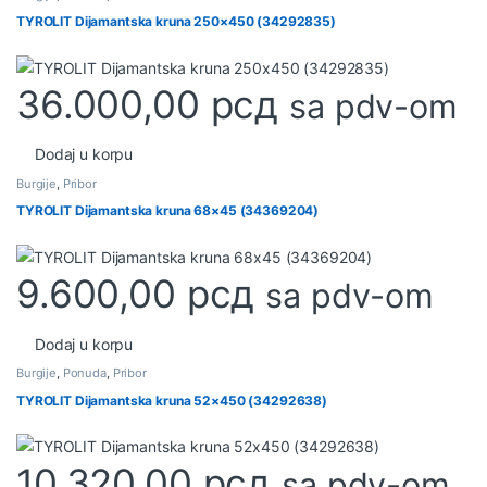
TYROLIT Dijamantska kruna 250×450 (34292835)
36.000,00
рсд
sa pdv-om
Dodaj u korpu
Burgije
,
Pribor
TYROLIT Dijamantska kruna 68×45 (34369204)
9.600,00
рсд
sa pdv-om
Dodaj u korpu
Burgije
,
Ponuda
,
Pribor
TYROLIT Dijamantska kruna 52×450 (34292638)
10.320,00
рсд
sa pdv-om