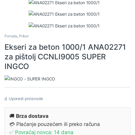
Ponuda
,
Pribor
Ekseri za beton 1000/1 ANA02271
za pištolj CCNLI9005 SUPER
INGCO
Uporedi proizvode
🚚
Brza dostava
💳 Plaćanje pouzećem ili preko računa
✅ Povraćaj novca: 14 dana