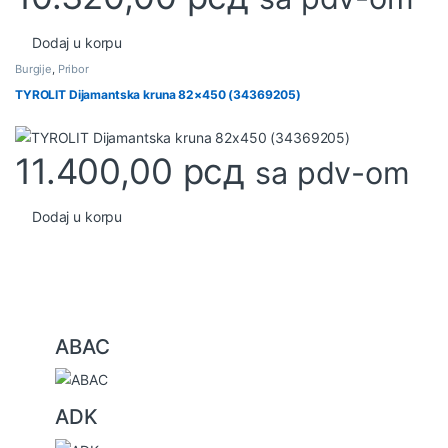
Dodaj u korpu
Burgije
,
Pribor
TYROLIT Dijamantska kruna 82×450 (34369205)
11.400,00
рсд
sa pdv-om
Dodaj u korpu
B
ABAC
r
a
ADK
n