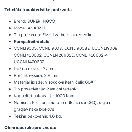
Tehničke karakteristike proizvoda:
Brend: SUPER INGCO
Model: ANA02271
Tip proizvoda: Ekseri za beton u redeniku
Kompatibilni alati:
CCNLI9005, CCNLI9008, CCNLI9008E, UCCNLI9008,
CCNLI420602, CCNLI420602E, CCNLI420602-4,
UCCNLI420602
Dužina eksera: 27 mm
Prečnik eksera: 2.9 mm
Materijal izrade: Visokokvalitetni čelik 60#
Tip povezivanja: Plastični redenik
Kapacitet pakovanja: 1000 kom.
Namena: Fiksiranje na beton (klase do C60), ciglu i
gradjevinske blokove
Težina pakovanja: 1,6 kg.
Obim isporuke proizvoda: