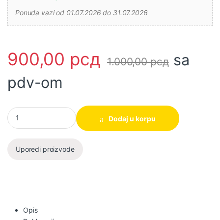
Ponuda vazi od 01.07.2026 do 31.07.2026
900,00
рсд
sa
1.000,00
рсд
pdv-om
Ekseri za beton 1000/1 ANA02271 za pištolj CCNLI9005 SUPER 
Dodaj u korpu
Uporedi proizvode
Opis