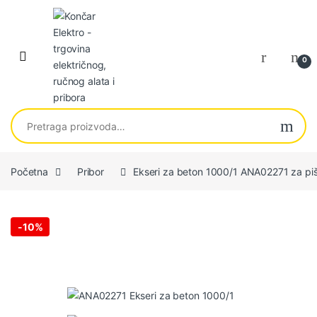
Skip to navigation
Skip to content
0
Pretraga za:
Početna
Pribor
Ekseri za beton 1000/1 ANA02271 za p
-
10%