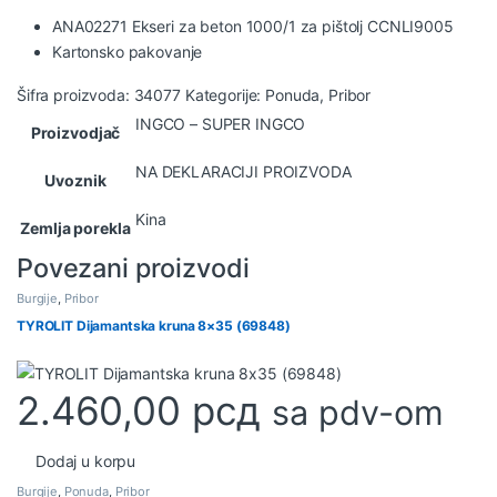
ANA02271 Ekseri za beton 1000/1 za pištolj CCNLI9005
Kartonsko pakovanje
Šifra proizvoda:
34077
Kategorije:
Ponuda
,
Pribor
INGCO – SUPER INGCO
Proizvodjač
NA DEKLARACIJI PROIZVODA
Uvoznik
Kina
Zemlja porekla
Povezani proizvodi
Burgije
,
Pribor
TYROLIT Dijamantska kruna 8×35 (69848)
2.460,00
рсд
sa pdv-om
Dodaj u korpu
Burgije
,
Ponuda
,
Pribor