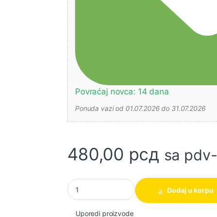
Povraćaj novca: 14 dana
Ponuda vazi od 01.07.2026 do 31.07.2026
480,00
рсд
sa pdv
Bonsek HHFS3068 300mm/12" INGCO količin
Dodaj u korpu
Uporedi proizvode