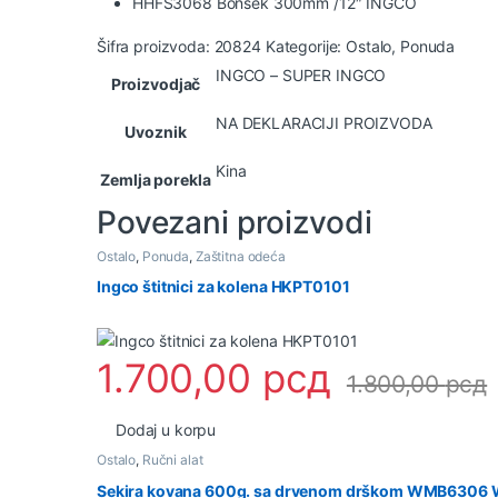
HHFS3068 Bonsek 300mm /12″ INGCO
Šifra proizvoda:
20824
Kategorije:
Ostalo
,
Ponuda
INGCO – SUPER INGCO
Proizvodjač
NA DEKLARACIJI PROIZVODA
Uvoznik
Kina
Zemlja porekla
Povezani proizvodi
Ostalo
,
Ponuda
,
Zaštitna odeća
Ingco štitnici za kolena HKPT0101
1.700,00
рсд
1.800,00
рсд
Dodaj u korpu
Ostalo
,
Ručni alat
Sekira kovana 600g. sa drvenom drškom WMB630