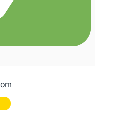
-om
a