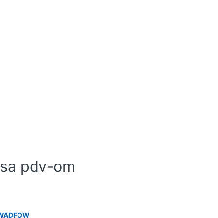
sa pdv-om
6 WADFOW