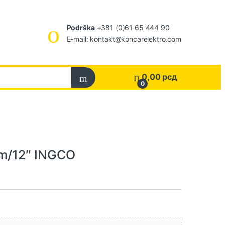
Podrška
+381 (0)61 65 444 90
E-mail: kontakt@koncarelektro.com
0,00
рсд
0
m/12″ INGCO