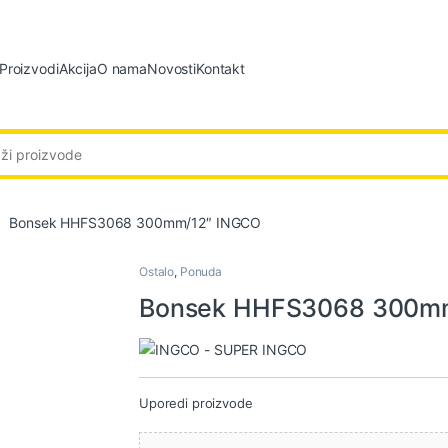
Proizvodi
Akcija
O nama
Novosti
Kontakt
:
Bonsek HHFS3068 300mm/12″ INGCO
Ostalo
,
Ponuda
Bonsek HHFS3068 300m
Uporedi proizvode