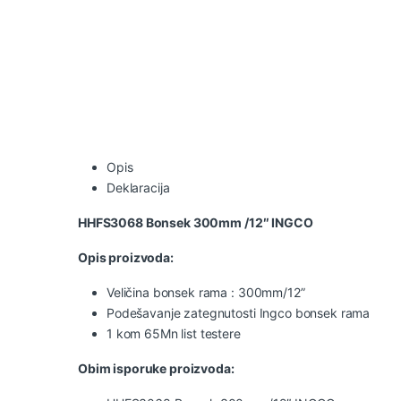
Opis
Deklaracija
HHFS3068 Bonsek 300mm /12″ INGCO
Opis proizvoda:
Veličina bonsek rama : 300mm/12”
Podešavanje zategnutosti Ingco bonsek rama
1 kom 65Mn list testere
Obim isporuke proizvoda: