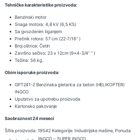
Tehničke karakteristike proizvoda:
Benzinski motor
Snaga motora: 4,8 kV (6,5 KS)
Sa gvozdenim tiganjem
Prečnik rotora: 57 cm (22-7/16” )
Broj oštrice: Četiri
Završno sečivo: 23 x 12cm (9×4-3/4” ” )
Težina: 56 kg.
Obim isporuke proizvoda:
GPT241-2
Benzinska gletarica za beton
(HELIKOPTER)
INGCO
Uputstvo za upotrebu proizvoda
Kartonsko pakovanje
Saobraznost 24 meseci
Šifra proizvoda:
19542
Kategorije:
Industrijske mašine
,
Ponuda
INGCO – SUPER INGCO