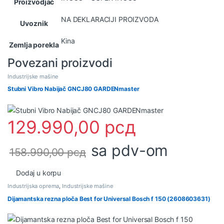
Proizvodjač
NA DEKLARACIJI PROIZVODA
Uvoznik
Kina
Zemlja porekla
Povezani proizvodi
Industrijske mašine
Stubni Vibro Nabijač GNCJ80 GARDENmaster
129.990,00
рсд
sa pdv-om
158.990,00
рсд
Dodaj u korpu
Industrijska oprema
,
Industrijske mašine
Dijamantska rezna ploča Best for Universal Bosch f 150 (2608603631)