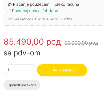
💳 Plaćanje pouzećem ili preko računa
✅ Povraćaj novca: 14 dana
Ponuda vazi od 01.07.2026 do 31.07.2026
85.490,00
рсд
90.000,00
рсд
sa pdv-om
Benzinska gletarica za beton (HELIKOPTER) GPT241-2 INGCO kol
Dodaj u korpu
Uporedi proizvode