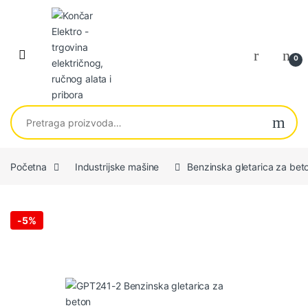
Skip to navigation
Skip to content
0
Pretraga za:
Početna
Industrijske mašine
Benzinska gletarica za b
-
5%