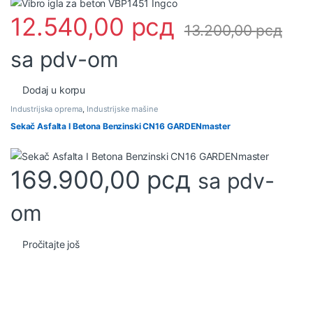
12.540,00
рсд
13.200,00
рсд
sa pdv-om
Dodaj u korpu
Industrijska oprema
,
Industrijske mašine
Sekač Asfalta I Betona Benzinski CN16 GARDENmaster
169.900,00
рсд
sa pdv-
om
Pročitajte još