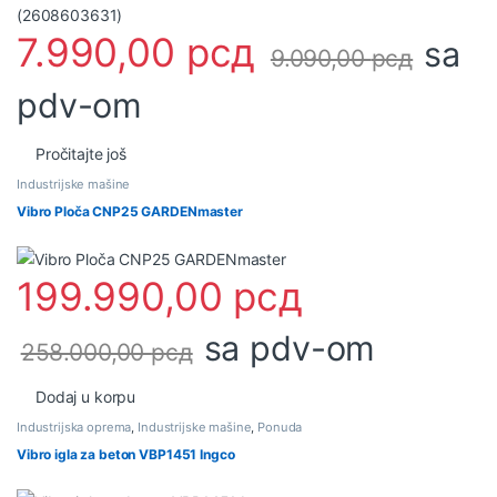
7.990,00
рсд
sa
9.090,00
рсд
pdv-om
Pročitajte još
Industrijske mašine
Vibro Ploča CNP25 GARDENmaster
199.990,00
рсд
sa pdv-om
258.000,00
рсд
Dodaj u korpu
Industrijska oprema
,
Industrijske mašine
,
Ponuda
Vibro igla za beton VBP1451 Ingco