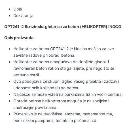
Opis
Deklaracija
GPT241-2 Benzinska gletarica za beton (HELIKOPTER) INGCO
Opis proizvoda:
Helikopter za beton GPT241-2 je idealna mašina za sve
završne radove pri obradi betona.
Helikopter za beton omogućava da dobijete gladak i
ravnomeran beton nakon što ga izlijete, pre nego što se
potpuno osuši.
Ovo poboljšava celokupni izgled vašeg projekta i zadžava
udobnost onih koji hodaju po betonu.
Najčešće se može videti na parkinzima tržnih većih centara.
Obrada betona helikopterom moguća je na spoljnim i
unutrašnjim površinama.
Primenljivo je na dvorištima, stazama, megamarketima,
benzinskim pumpama, temeljnim pločama, itd.